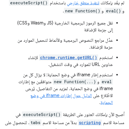
لم يعُد بإمكانك
تنفيذ منطق خارجي
باستخدام
executeScript()
و
eval()
و
new Function()
.
نقل جميع الرموز البرمجية الخارجية (JS وWasm وCSS)
إلى حِزمة الإضافة
عدِّل مراجع النصوص البرمجية والأنماط لتحميل الموارد من
حزمة الإضافة.
استخدِم
chrome.runtime.getURL()
لإنشاء
عناوين URL للموارد في وقت التشغيل.
استخدِم إطار iframe في وضع الحماية: لا يزال كل من
eval
و
new Function(...)
متوافقَين مع إطارات
iframe في وضع الحماية. لمزيد من التفاصيل، يُرجى
الاطّلاع على
الدليل حول إطارات iframe في وضع
الحماية
.
أصبح الآن بإمكانك العثور على الطريقة
executeScript()
في
مساحة الاسم
scripting
بدلاً من مساحة الاسم
tabs
. للحصول على