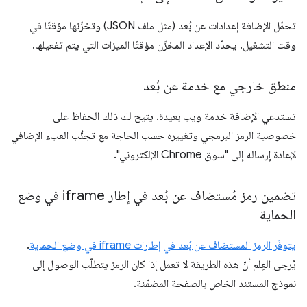
تحمّل الإضافة إعدادات عن بُعد (مثل ملف JSON) وتخزّنها مؤقتًا في
وقت التشغيل. يحدّد الإعداد المخزّن مؤقتًا الميزات التي يتم تفعيلها.
منطق خارجي مع خدمة عن بُعد
تستدعي الإضافة خدمة ويب بعيدة. يتيح لك ذلك الحفاظ على
خصوصية الرمز البرمجي وتغييره حسب الحاجة مع تجنُّب العبء الإضافي
لإعادة إرساله إلى "سوق Chrome الإلكتروني".
تضمين رمز مُستضاف عن بُعد في إطار iframe في وضع
الحماية
يتوفّر الرمز المستضاف عن بُعد في إطارات iframe في وضع الحماية
.
يُرجى العِلم أنّ هذه الطريقة لا تعمل إذا كان الرمز يتطلّب الوصول إلى
نموذج المستند الخاص بالصفحة المضمّنة.