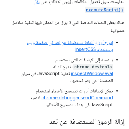
معلومات حول تعديل المكالمات، يُرجى الاطّلاع على
نقل
.
executeScript()
هناك بعض الحالات الخاصة التي لا يزال من الممكن فيها تنفيذ سلاسل
عشوائية:
إدراج أوراق أنماط مستضافة عن بُعد في صفحة ويب
باستخدام insertCSS
بالنسبة إلى الإضافات التي تستخدم
chrome.devtools
: تتيح الدالة
inspectWindow.eval
تنفيذ JavaScript في سياق
الصفحة التي يتم فحصها.
يمكن لإضافات أدوات تصحيح الأخطاء استخدام
chrome.debugger.sendCommand
لتنفيذ
JavaScript في هدف تصحيح الأخطاء.
إزالة الرموز المستضافة عن بُعد