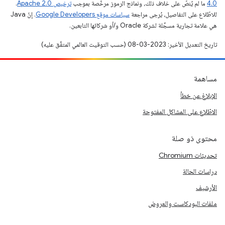
4.0‏
ما لم يُنصّ على خلاف ذلك، ونماذج الرموز مرخّصة بموجب
ترخيص Apache 2.0‏
.
للاطّلاع على التفاصيل، يُرجى مراجعة
سياسات موقع Google Developers‏
. إنّ Java
هي علامة تجارية مسجَّلة لشركة Oracle و/أو شركائها التابعين.
تاريخ التعديل الأخير: 2023-03-08 (حسب التوقيت العالمي المتفَّق عليه)
مساهمة
الإبلاغ عن خطأ
الاطّلاع على المشاكل المفتوحة
محتوى ذو صلة
تحديثات Chromium
دراسات الحالة
الأرشيف
ملفات البودكاست والعروض