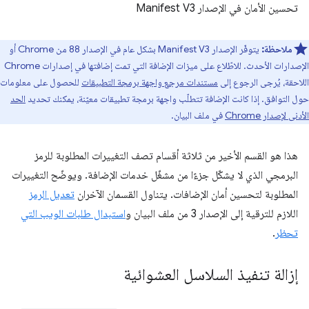
تحسين الأمان في الإصدار Manifest V3
ملاحظة:
يتوفّر الإصدار Manifest V3 بشكل عام في الإصدار 88 من Chrome أو
الإصدارات الأحدث. للاطّلاع على ميزات الإضافة التي تمت إضافتها في إصدارات Chrome
اللاحقة، يُرجى الرجوع إلى
مستندات مرجع واجهة برمجة التطبيقات
للحصول على معلومات
حول التوافق. إذا كانت الإضافة تتطلّب واجهة برمجة تطبيقات معيّنة، يمكنك تحديد
الحد
الأدنى لإصدار Chrome
في ملف البيان.
هذا هو القسم الأخير من ثلاثة أقسام تصف التغييرات المطلوبة للرمز
البرمجي الذي لا يشكّل جزءًا من مشغّل خدمات الإضافة. ويوضّح التغييرات
المطلوبة لتحسين أمان الإضافات. يتناول القسمان الآخران
تعديل الرمز
اللازم للترقية إلى الإصدار 3 من ملف البيان و
استبدال طلبات الويب التي
تحظر
.
إزالة تنفيذ السلاسل العشوائية