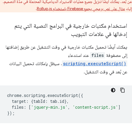
عن بُعد. يمكنك أيضًا تنزيل جميع عمليات الاستيراد الديناميكية المحتملة في مدّة التصميم.
إليك
مثال على نص برمجي يجمع Firebase باستخدام Rollup.js
.
استخدام مكتبات خارجية في البرامج النصية التي يتم
إدخالها في علامات التبويب
يمكنك أيضًا تحميل مكتبات خارجية في وقت التشغيل عن طريق إضافتها
إلى مصفوفة
files
عند استدعاء
scripting.executeScript()
. سيظل بإمكانك تحميل البيانات
عن بُعد في وقت التشغيل.
chrome
.
scripting
.
executeScript
({
target
:
{
tabId
:
tab
.
id
},
files
:
[
'jquery-min.js'
,
'content-script.js'
]
});