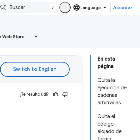
/
Acceder
 Web Store
En esta
página
Quita la
ejecución de
¿Te resultó útil?
cadenas
arbitrarias
Quita el
código
alojado de
forma