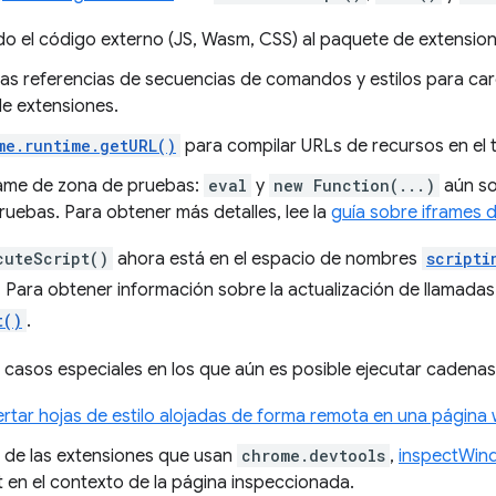
o el código externo (JS, Wasm, CSS) al paquete de extension
 las referencias de secuencias de comandos y estilos para ca
e extensiones.
me.runtime.getURL()
para compilar URLs de recursos en el 
rame de zona de pruebas:
eval
y
new Function(...)
aún so
ruebas. Para obtener más detalles, lee la
guía sobre iframes 
cuteScript()
ahora está en el espacio de nombres
scripti
. Para obtener información sobre la actualización de llamada
t()
.
 casos especiales en los que aún es posible ejecutar cadenas 
rtar hojas de estilo alojadas de forma remota en una página
o de las extensiones que usan
chrome.devtools
,
inspectWin
t en el contexto de la página inspeccionada.