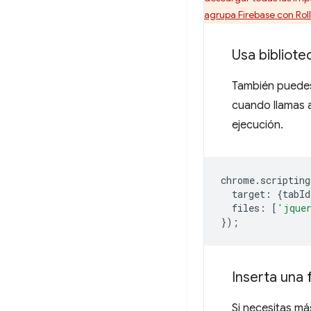
agrupa Firebase con Roll
Usa bibliot
También puedes 
cuando llamas 
ejecución.
chrome
.
scripting
target
:
{
tabId
files
:
[
'jque
});
Inserta una 
Si necesitas m