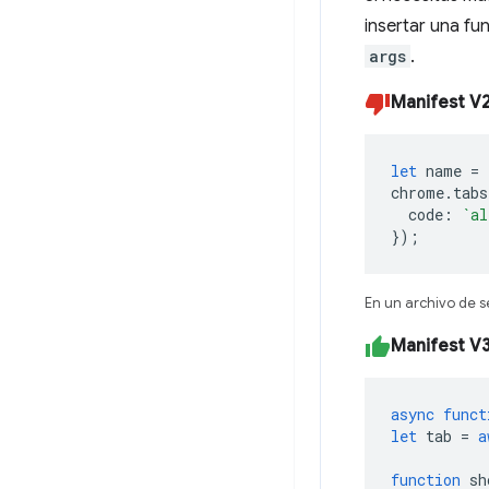
insertar una f
args
.
Manifest V
let
name
=
chrome
.
tabs
code
:
`al
});
En un archivo de 
Manifest V
async
funct
let
tab
=
a
function
sh