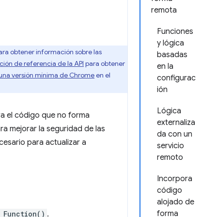
remota
Funciones
y lógica
ara obtener información sobre las
basadas
ón de referencia de la API
para obtener
en la
una versión mínima de Chrome
en el
configurac
ión
Lógica
ra el código que no forma
externaliza
ra mejorar la seguridad de las
da con un
esario para actualizar a
servicio
remoto
Incorpora
código
alojado de
forma
 Function()
.