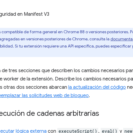
guridad en Manifest V3
 compatible de forma general en Chrome 88 o versiones posteriores. P
agregadas en versiones posteriores de Chrome, consulta la
documentaci
lidad. Si tu extensión requiere una API específica, puedes especificar
ma de tres secciones que describen los cambios necesarios pa
ce worker de la extensión. Describe los cambios necesarios pa
as otras dos secciones abarcan
la actualización del código
nec
eemplazar las solicitudes web de bloqueo
.
jecución de cadenas arbitrarias
jecutar lógica externa
con
executeScript()
,
eval()
y
new