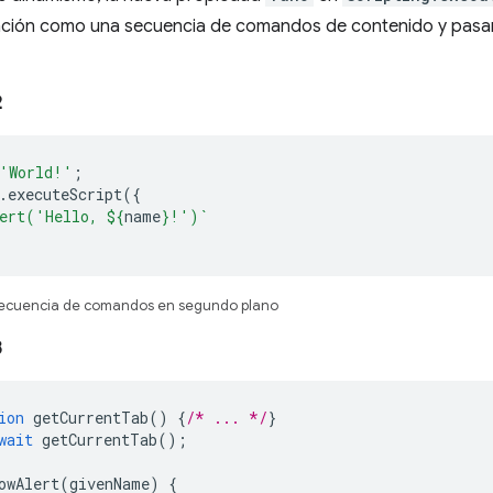
unción como una secuencia de comandos de contenido y pasar
2
'World!'
;
.
executeScript
({
ert('Hello, 
${
name
}
!')`
secuencia de comandos en segundo plano
3
ion
getCurrentTab
()
{
/* ... */
}
wait
getCurrentTab
();
owAlert
(
givenName
)
{