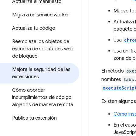
Actualiza el manifiesto
Mueve tod
Migra a un service worker
Actualiza
Actualiza tu código
paquete d
Usa
chro
Reemplaza los objetos de
escucha de solicitudes web
Usa un if
de bloqueo
zona de p
Mejora la seguridad de las
El método
exe
extensiones
nombres
tabs
executeScrip
Cómo abordar
incumplimientos de código
Existen algunos
alojados de manera remota
Cómo inse
Publica tu extensión
En el cas
JavaScrip