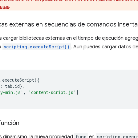
up.js
.
ecas externas en secuencias de comandos insert
cargar bibliotecas externas en el tiempo de ejecución agreg
a
scripting.executeScript()
. Aún puedes cargar datos de
.
executeScript
({
:
tab
.
id
},
ry-min.js'
,
'content-script.js'
]
función
ás dinamismo, la nueva propiedad
func
en
scripting.execu