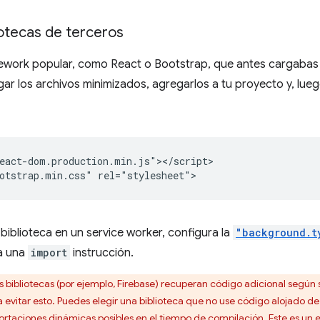
iotecas de terceros
mework popular, como React o Bootstrap, que antes cargabas 
r los archivos minimizados, agregarlos a tu proyecto y, luego
eact-dom.production.min.js"></script>

 biblioteca en un service worker, configura la
"background.t
sa una
import
instrucción.
 bibliotecas (por ejemplo, Firebase) recuperan código adicional según 
a evitar esto. Puedes elegir una biblioteca que no use código alojado
ortaciones dinámicas posibles en el tiempo de compilación. Este es un