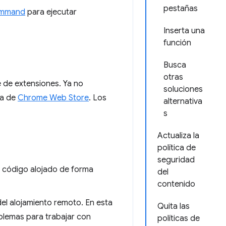
pestañas
ommand
para ejecutar
Inserta una
función
Busca
otras
e de extensiones. Ya no
soluciones
ca de
Chrome Web Store
. Los
alternativa
s
Actualiza la
política de
seguridad
l código alojado de forma
del
contenido
del alojamiento remoto. En esta
Quita las
oblemas para trabajar con
políticas de