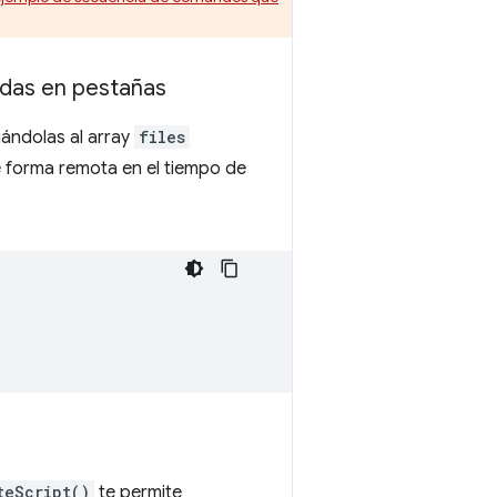
adas en pestañas
ándolas al array
files
 forma remota en el tiempo de
teScript()
te permite