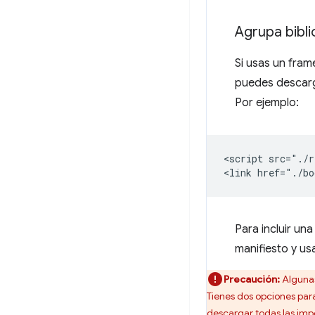
Agrupa bibl
Si usas un fra
puedes descarga
Por ejemplo:
<script src="./r
Para incluir una
manifiesto y u
Precaución:
Algunas
Tienes dos opciones par
descargar todas las imp