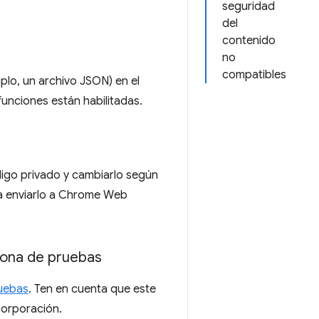
seguridad
del
contenido
no
compatibles
lo, un archivo JSON) en el
unciones están habilitadas.
digo privado y cambiarlo según
 a enviarlo a Chrome Web
zona de pruebas
ruebas
. Ten en cuenta que este
corporación.