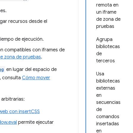
remota en
es.
un iframe
de zona de
rgar recursos desde el
pruebas
tiempo de ejecución.
Agrupa
bibliotecas
n compatibles con iframes de
de
de zona de pruebas
.
terceros
ng
en lugar del espacio de
Usa
s, consulta
Cómo mover
bibliotecas
externas
en
arbitrarias:
secuencias
de
 web con insertCSS
comandos
dow.eval
permite ejecutar
insertadas
en