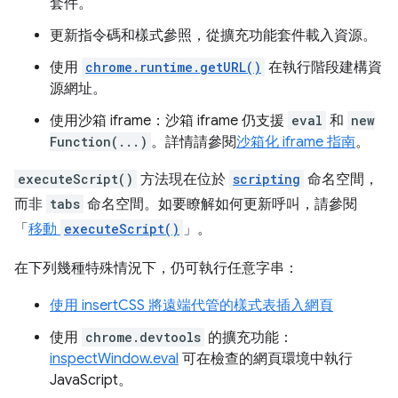
套件。
更新指令碼和樣式參照，從擴充功能套件載入資源。
使用
chrome.runtime.getURL()
在執行階段建構資
源網址。
使用沙箱 iframe：沙箱 iframe 仍支援
eval
和
new
Function(...)
。詳情請參閱
沙箱化 iframe 指南
。
executeScript()
方法現在位於
scripting
命名空間，
而非
tabs
命名空間。如要瞭解如何更新呼叫，請參閱
「
移動
executeScript()
」。
在下列幾種特殊情況下，仍可執行任意字串：
使用 insertCSS 將遠端代管的樣式表插入網頁
使用
chrome.devtools
的擴充功能：
inspectWindow.eval
可在檢查的網頁環境中執行
JavaScript。