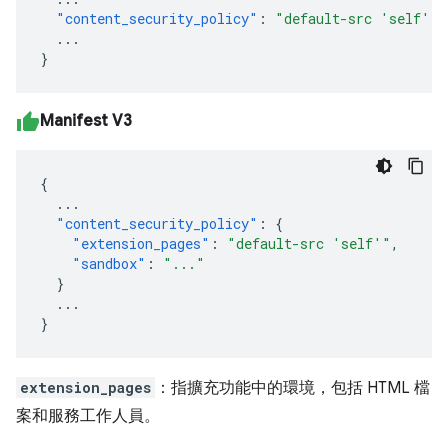
"content_security_policy"
:
"default-src 'self'"
...
}
Manifest V3
{
...
"content_security_policy"
:
{
"extension_pages"
:
"default-src 'self'"
,
"sandbox"
:
"..."
}
...
}
extension_pages
：指擴充功能中的環境，包括 HTML 檔
案和服務工作人員。