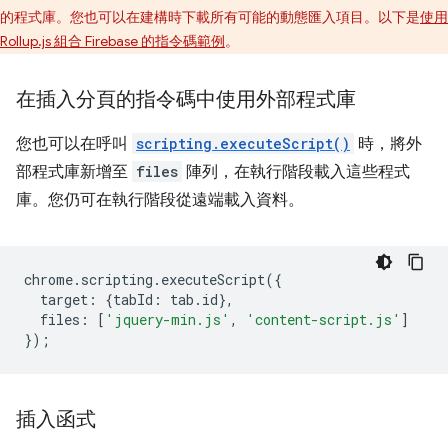
的程式庫。您也可以在建構時下載所有可能的動態匯入項目。以下是
使用
Rollup.js 組合 Firebase 的指令碼範例
。
在插入分頁的指令碼中使用外部程式庫
您也可以在呼叫
scripting.executeScript()
時，將外
部程式庫新增至
files
陣列，在執行階段載入這些程式
庫。您仍可在執行階段從遠端載入資料。
chrome
.
scripting
.
executeScript
({
target
:
{
tabId
:
tab
.
id
},
files
:
[
'jquery-min.js'
,
'content-script.js'
]
});
插入函式