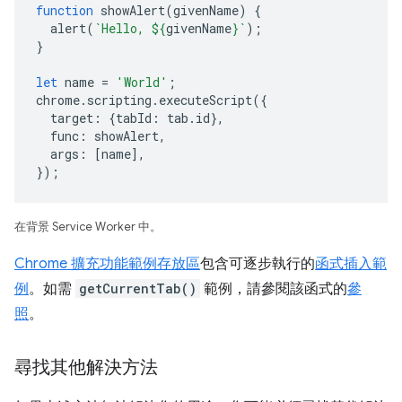
function
showAlert
(
givenName
)
{
alert
(
`Hello, 
${
givenName
}
`
);
}
let
name
=
'World'
;
chrome
.
scripting
.
executeScript
({
target
:
{
tabId
:
tab
.
id
},
func
:
showAlert
,
args
:
[
name
],
});
在背景 Service Worker 中。
Chrome 擴充功能範例存放區
包含可逐步執行的
函式插入範
例
。如需
getCurrentTab()
範例，請參閱該函式的
參
照
。
尋找其他解決方法