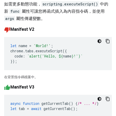
如需更多動態功能，
scripting.executeScript()
中的
新
func
屬性可讓您將函式插入為內容指令碼，並使用
args
屬性傳遞變數。
Manifest V2
let
name
=
'World!'
;
chrome
.
tabs
.
executeScript
({
code
:
`alert('Hello, 
${
name
}
!')`
});
在背景指令碼檔案中。
Manifest V3
async
function
getCurrentTab
()
{
/* ... */
}
let
tab
=
await
getCurrentTab
();