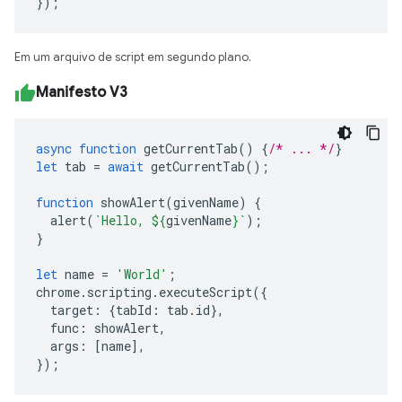
});
Em um arquivo de script em segundo plano.
Manifesto V3
async
function
getCurrentTab
()
{
/* ... */
}
let
tab
=
await
getCurrentTab
();
function
showAlert
(
givenName
)
{
alert
(
`Hello, 
${
givenName
}
`
);
}
let
name
=
'World'
;
chrome
.
scripting
.
executeScript
({
target
:
{
tabId
:
tab
.
id
},
func
:
showAlert
,
args
:
[
name
],
});