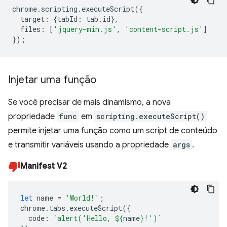
chrome
.
scripting
.
executeScript
({
target
:
{
tabId
:
tab
.
id
},
files
:
[
'jquery-min.js'
,
'content-script.js'
]
});
Injetar uma função
Se você precisar de mais dinamismo, a nova
propriedade
func
em
scripting.executeScript()
permite injetar uma função como um script de conteúdo
e transmitir variáveis usando a propriedade
args
.
Manifest V2
let
name
=
'World!'
;
chrome
.
tabs
.
executeScript
({
code
:
`alert('Hello, 
${
name
}
!')`