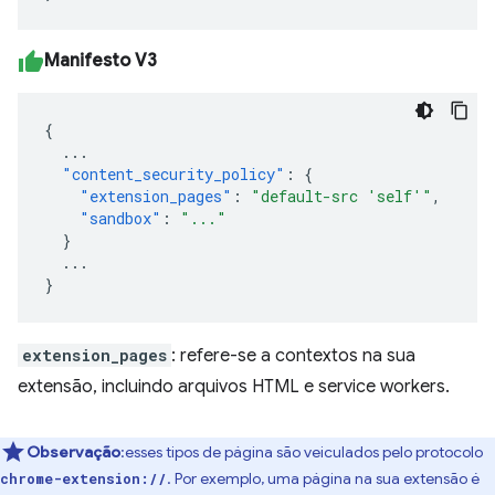
Manifesto V3
{
...
"content_security_policy"
:
{
"extension_pages"
:
"default-src 'self'"
,
"sandbox"
:
"..."
}
...
}
extension_pages
: refere-se a contextos na sua
extensão, incluindo arquivos HTML e service workers.
Observação
:esses tipos de página são veiculados pelo protocolo
. Por exemplo, uma página na sua extensão é
chrome-extension://