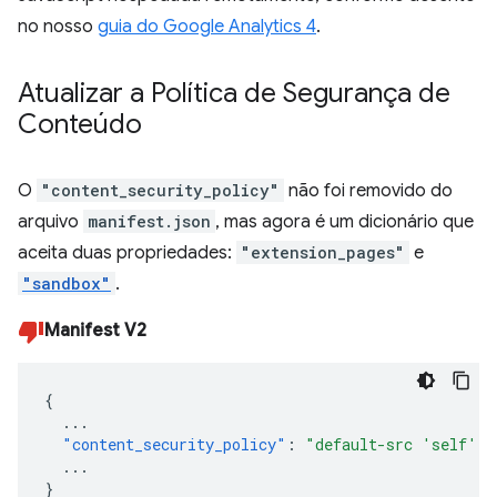
no nosso
guia do Google Analytics 4
.
Atualizar a Política de Segurança de
Conteúdo
O
"content_security_policy"
não foi removido do
arquivo
manifest.json
, mas agora é um dicionário que
aceita duas propriedades:
"extension_pages"
e
"sandbox"
.
Manifest V2
{
...
"content_security_policy"
:
"default-src 'self'"
...
}