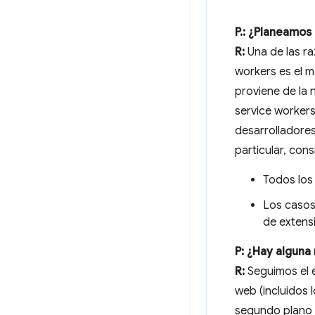
P.: ¿Planeamos
R:
Una de las ra
workers es el 
proviene de la 
service workers
desarrolladores
particular, cons
Todos los 
Los casos
de extens
P: ¿Hay alguna
R:
Seguimos el e
web (incluidos 
segundo plano d