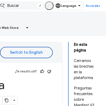
/
Acceder
 Web Store
En esta
página
Cerramos
las brechas
¿Te resultó útil?
en la
plataforma
a
Preguntas
frecuentes
sobre
Manifest V3