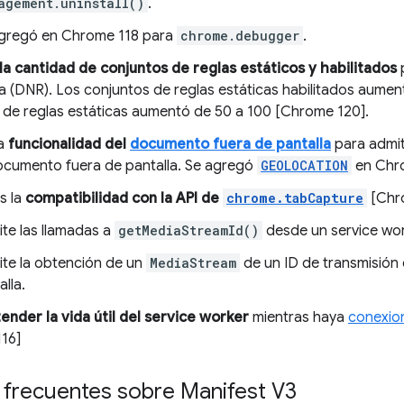
agement.uninstall()
.
gregó en Chrome 118 para
chrome.debugger
.
a cantidad de conjuntos de reglas estáticos y habilitados
p
a (DNR). Los conjuntos de reglas estáticas habilitados aument
 de reglas estáticas aumentó de 50 a 100 [Chrome 120].
la
funcionalidad del
documento fuera de pantalla
para admit
ocumento fuera de pantalla. Se agregó
GEOLOCATION
en Chro
s la
compatibilidad con la API de
chrome.tabCapture
[Chro
te las llamadas a
getMediaStreamId()
desde un service wor
te la obtención de un
MediaStream
de un ID de transmisión
alla.
nder la vida útil del service worker
mientras haya
conexio
16]
 frecuentes sobre Manifest V3