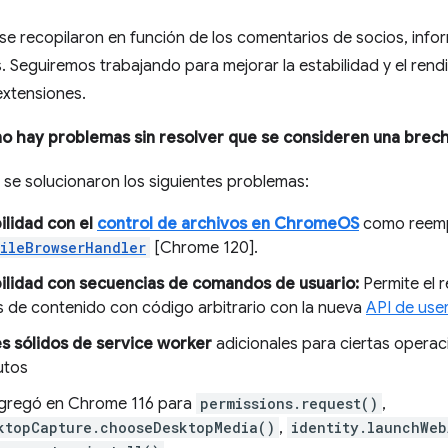
e recopilaron en función de los comentarios de socios, info
. Seguiremos trabajando para mejorar la estabilidad y el rend
extensiones.
o hay problemas sin resolver que se consideren una brecha
se solucionaron los siguientes problemas:
lidad con el
control de archivos en ChromeOS
como reemp
ileBrowserHandler
[Chrome 120].
lidad con secuencias de comandos de usuario:
Permite el 
de contenido con código arbitrario con la nueva
API de use
s sólidos de service worker
adicionales para ciertas opera
utos
gregó en Chrome 116 para
permissions.request()
,
ktopCapture.chooseDesktopMedia()
,
identity.launchWeb