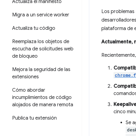
Actualiza el manifiesto
Los problemas s
Migra a un service worker
desarrolladores
Actualiza tu código
plataforma de 
Reemplaza los objetos de
Actualmente, n
escucha de solicitudes web
Recientemente, 
de bloqueo
Compatibi
Mejora la seguridad de las
chrome.f
extensiones
Compatibi
Cómo abordar
comandos 
incumplimientos de código
Keepalive
alojados de manera remota
cinco min
Publica tu extensión
Se a
des