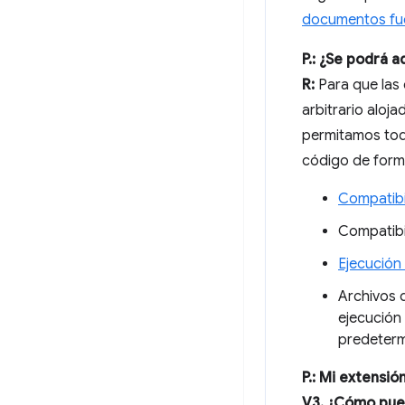
documentos fue
P.: ¿Se podrá 
R:
Para que las 
arbitrario aloj
permitamos tod
código de form
Compatibi
Compatibi
Ejecución
Archivos 
ejecución
predeterm
P.: Mi extensi
V3. ¿Cómo pued