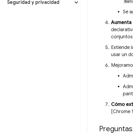
man
Seguridad y privacidad
Se a
Aumenta l
declarativ
conjuntos
Extiende 
usar un d
Mejoramo
Admi
Admi
pant
Cómo exte
[Chrome 1
Preguntas