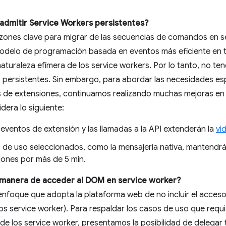
 admitir Service Workers persistentes?
zones clave para migrar de las secuencias de comandos en s
modelo de programación basada en eventos más eficiente en 
naturaleza efímera de los service workers. Por lo tanto, no te
 persistentes. Sin embargo, para abordar las necesidades esp
 de extensiones, continuamos realizando muchas mejoras en l
idera lo siguiente:
eventos de extensión y las llamadas a la API extenderán la
vi
 de uso seleccionados, como la mensajería nativa, mantendrán
iones por más de 5 min.
 manera de acceder al DOM en service worker?
nfoque que adopta la plataforma web de no incluir el acces
los service worker). Para respaldar los casos de uso que req
e los service worker, presentamos la posibilidad de delegar