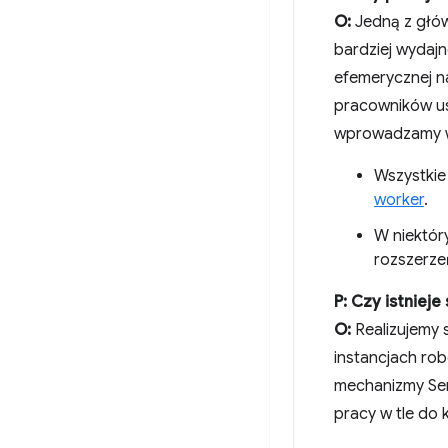
O:
Jedną z głów
bardziej wydaj
efemerycznej n
pracowników us
wprowadzamy wi
Wszystkie
worker
.
W niektór
rozszerze
P: Czy istniej
O:
Realizujemy 
instancjach rob
mechanizmy Ser
pracy w tle do