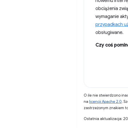
nowemu interfe
obciążenia zwi
wymaganie akty
przypadkach uży
obsługiwane.
Czy coś pomin
O ile nie stwierdzono inac
na
licencji Apache 2.0
. S
zastrzeżonym znakiem to
Ostatnia aktualizacja: 2