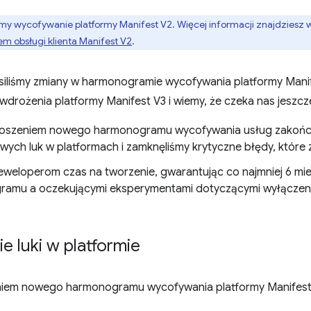
my wycofywanie platformy Manifest V2. Więcej informacji znajdziesz
m obsługi klienta Manifest V2
.
iliśmy zmiany w harmonogramie wycofywania platformy Mani
wdrożenia platformy Manifest V3 i wiemy, że czeka nas jeszcze
łoszeniem nowego harmonogramu wycofywania usług zakończ
wych luk w platformach i zamknęliśmy krytyczne błędy, które z
eweloperom czas na tworzenie, gwarantując co najmniej 6 mi
amu a oczekującymi eksperymentami dotyczącymi wyłączenia
e luki w platformie
iem nowego harmonogramu wycofywania platformy Manifest V2