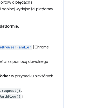
portów o błędach i
 ogólnej wydajności platformy
latformie.
eBrowserHandler
[Chrome
treści za pomocą dowolnego
orker
w przypadku niektórych
.request()
,
AuthFlow()
i