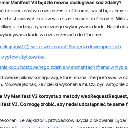
ormie Manifest V3 będzie można obsługiwać kod zdalny?
yć bezpieczeństwo rozszerzeń do Chrome, nadal będziemy z
lnie hostowanych kodów w rozszerzeniach do Chrome.
Nie
oz
elkiego rodzaju dynamicznego wykonywania kodu. Nadal obs
wykonywania kodu w rozszerzeniach do Chrome:
unkcji
eval()
w rozszerzeniach Narzędzi deweloperskich
skryptów użytkownika
.
ie kodu hostowanego zdalnie w elementach iframe w trybie
stowanie plików konfiguracji, które można interpretować w cza
ń. Możliwe jednak, że ścieżki wykonania muszą być wstępnie o
ie My Manifest V2 korzysta z metody webRequestRequest, 
ifest V3. Co mogę zrobić, aby nadal udostępniać te same f
ekonani, że większość przypadków użycia blokowania żądań