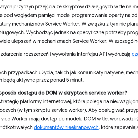
nych przyczyn przejścia ze skryptów działających w tle na m
ne pod względem pamięci model programowania oparty na zda
atury mechanizmów Service Worker. W związku z tym nie plan
ługowych. Wychodząc jednak na specyficzne potrzeby progr
ele ulepszeń w mechanizmach Service Worker. W szczególno
 zdarzenia rozszerzeń i wywołania interfejsu API wydłużają
cz
ych przypadkach użycia, takich jak komunikaty natywne, mec
ń będą aktywne przez ponad 5 minut.
e sposób dostępu do DOM w skryptach service worker?
strategię platformy internetowej, która polega na nieuwzglę
oczych (w tym skryptu service worker). Aby obsługiwać przyp
vice Worker mają dostęp do modelu DOM w tle, wprowadzili
 krótkotrwałych
dokumentów nieekranowych
, które zapewnia