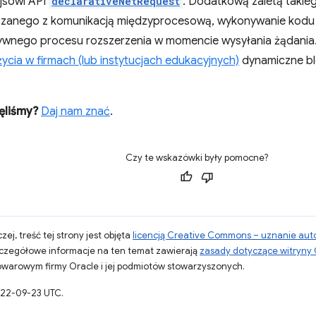
jsowi API
declarativeNetRequest
. Dodatkową zaletą takieg
ązanego z komunikacją międzyprocesową, wykonywanie kodu 
wnego procesu rozszerzenia w momencie wysyłania żądania
cia w firmach (lub instytucjach edukacyjnych)
dynamiczne bl
ęliśmy?
Daj nam znać
.
Czy te wskazówki były pomocne?
zej, treść tej strony jest objęta
licencją Creative Commons – uznanie aut
zczegółowe informacje na ten temat zawierają
zasady dotyczące witryny
warowym firmy Oracle i jej podmiotów stowarzyszonych.
022-09-23 UTC.