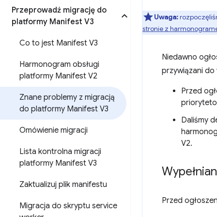
Przeprowadź migrację do
Uwaga:
rozpoczęliś
platformy Manifest V3
stronie z harmonograme
Co to jest Manifest V3
Niedawno ogłos
Harmonogram obsługi
przywiązani do 
platformy Manifest V2
Przed og
Znane problemy z migracją
prioryteto
do platformy Manifest V3
Daliśmy d
Omówienie migracji
harmonogr
V2.
Lista kontrolna migracji
platformy Manifest V3
Wypełniani
Zaktualizuj plik manifestu
Przed ogłoszen
Migracja do skryptu service