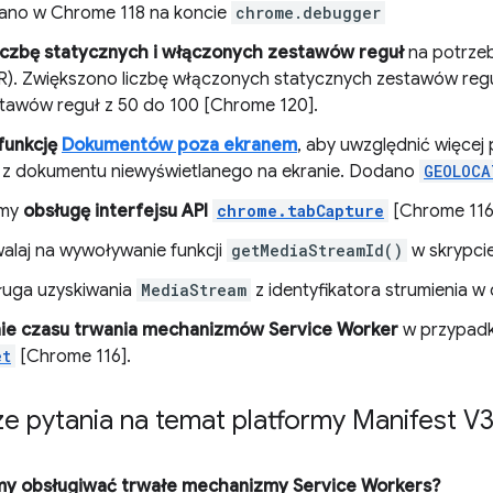
no w Chrome 118 na koncie
chrome.debugger
iczbę statycznych i włączonych zestawów reguł
na potrze
R). Zwiększono liczbę włączonych statycznych zestawów reguł
stawów reguł z 50 do 100 [Chrome 120].
funkcję
Dokumentów poza ekranem
, aby uwzględnić więcej
 z dokumentu niewyświetlanego na ekranie. Dodano
GEOLOCA
śmy
obsługę interfejsu API
chrome.tabCapture
[Chrome 116
alaj na wywoływanie funkcji
getMediaStreamId()
w skrypcie
uga uzyskiwania
MediaStream
z identyfikatora strumienia 
ie czasu trwania mechanizmów Service Worker
w przypadk
et
[Chrome 116].
e pytania na temat platformy Manifest V
emy obsługiwać trwałe mechanizmy Service Workers?