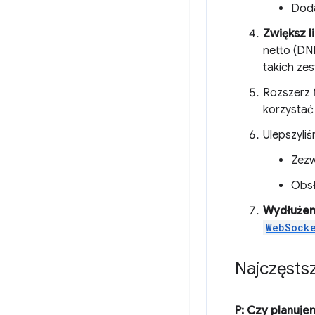
Doda
Zwiększ l
netto (DN
takich ze
Rozszerz
korzystać
Ulepszyli
Zezw
Obsł
Wydłużen
WebSock
Najczęstsz
P: Czy planuj