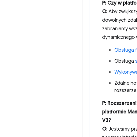
P: Czy w platf
O:
Aby zwiększ
dowolnych zda
zabraniamy wsz
dynamicznego 
Obsługa f
Obsługa
Wykonywan
Zdalne ho
rozszerze
P: Rozszerzen
platformie Man
V3?
O:
Jesteśmy prz