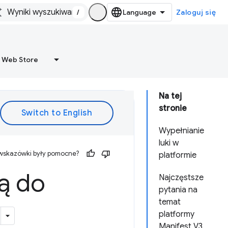
/
Zaloguj się
 Web Store
Na tej
stronie
Wypełnianie
luki w
 wskazówki były pomocne?
platformie
ą do
Najczęstsze
pytania na
temat
platformy
Manifest V3