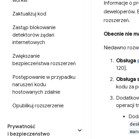
worker
Informacje o p
deweloperów. B
Zaktualizuj kod
rozszerzeń.
Zastąp blokowanie
Obecnie nie m
detektorów żądań
internetowych
Niedawno rozwi
Zwiększanie
Obsługa
bezpieczeństwa rozszerzeń
120].
Postępowanie w przypadku
Obsługa 
naruszeń kodu
kodu za p
hostowanych zdalnie
Dodatko
operacji t
Opublikuj rozszerzenie
Doda
des
Prywatność
man
i bezpieczeństwo