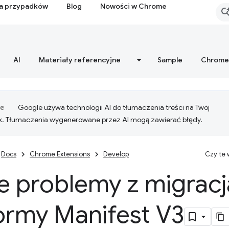
ia przypadków
Blog
Nowości w Chrome
AI
Materiały referencyjne
Sample
Chrome
Google używa technologii AI do tłumaczenia treści na Twój
k. Tłumaczenia wygenerowane przez AI mogą zawierać błędy.
Docs
Chrome Extensions
Develop
Czy te
e problemy z migracj
ormy Manifest V3