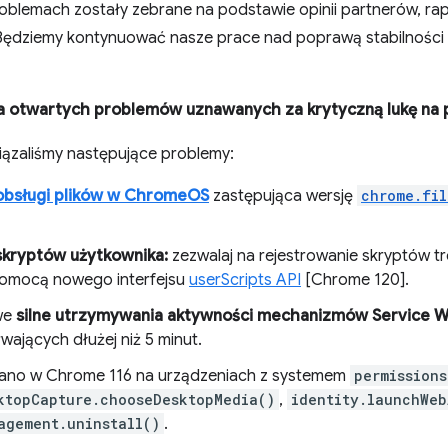
roblemach zostały zebrane na podstawie opinii partnerów, ra
ędziemy kontynuować nasze prace nad poprawą stabilności i
a otwartych problemów uznawanych za krytyczną lukę na p
ązaliśmy następujące problemy:
obsługi plików w ChromeOS
zastępująca wersję
chrome.fil
skryptów użytkownika:
zezwalaj na rejestrowanie skryptów 
omocą nowego interfejsu
userScripts API
[Chrome 120].
we
silne utrzymywania aktywności mechanizmów Service W
rwających dłużej niż 5 minut.
no w Chrome 116 na urządzeniach z systemem
permissions
ktopCapture.chooseDesktopMedia()
,
identity.launchWeb
agement.uninstall()
.