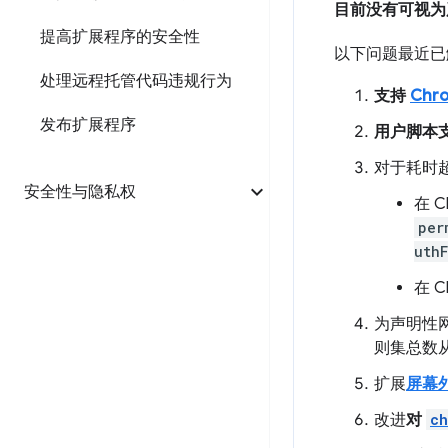
目前没有可视为
提高扩展程序的安全性
以下问题最近已
处理远程托管代码违规行为
支持
Ch
发布扩展程序
用户脚本
对于耗时
安全性与隐私权
在 C
per
uth
在 C
为声明性网
则集总数从 5
扩展
屏幕
改进
对
ch