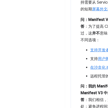
持需要从 Ser
的短期
屏幕外文
问：Manifes
答
：为了提高 C
过，这
并不
意味
不同选项：
支持开发
支持
用户
在沙盒化 
远程托管
问：我的 Manif
Manifest 
答
：我们相信，
处：避免进程间