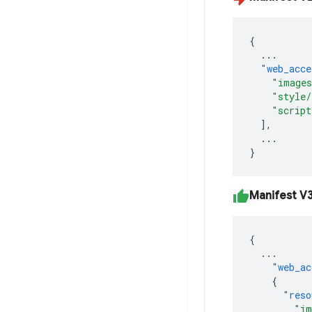
{
...
"web_acce
"image
"style/
"script
],
...
}
Manifest V
{
...
"web_ac
{
"reso
"im