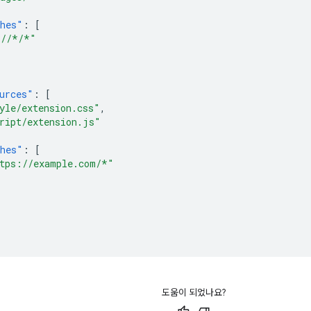
hes"
:
[
//*/*"
urces"
:
[
yle/extension.css"
,
ript/extension.js"
hes"
:
[
tps://example.com/*"
도움이 되었나요?