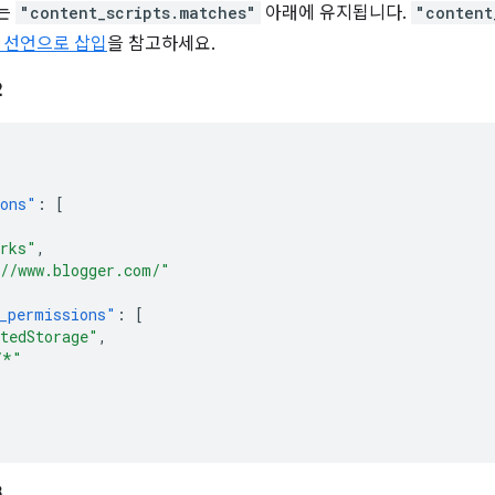
는
"content_scripts.matches"
아래에 유지됩니다.
"content
 선언으로 삽입
을 참고하세요.
2
ions"
:
[
rks"
,
//www.blogger.com/"
_permissions"
:
[
tedStorage"
,
/*"
3