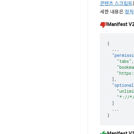
콘텐츠 스크립트
세한 내용은
정적
Manifest V
{
...
"permiss
"tabs"
,
"bookma
"https:
],
"optional
"unlimi
"*://*
]
...
}
Manifest V