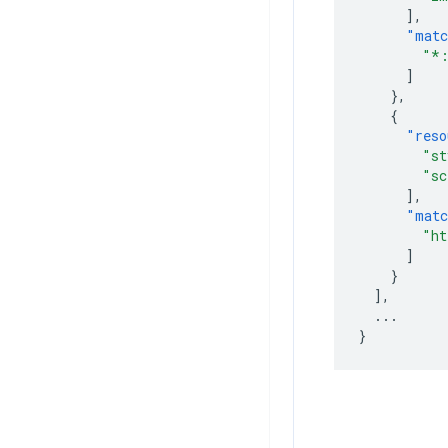
],
"matc
"*:
]
},
{
"reso
"st
"sc
],
"matc
"ht
]
}
],
...
}