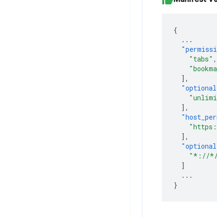
{
...
"permiss
"tabs"
,
"bookma
],
"optional
"unlimi
],
"host_per
"https:
],
"optional
"*://*
]
...
}