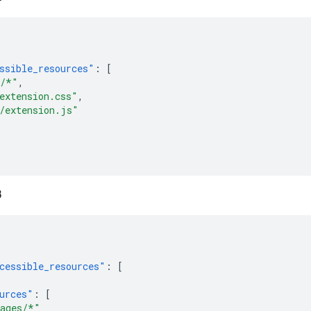
ssible_resources"
:
[
s/*"
,
extension.css"
,
/extension.js"
3
cessible_resources"
:
[
urces"
:
[
ages/*"