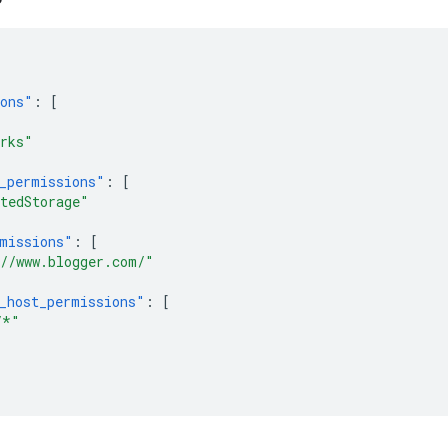
ions"
:
[
rks"
_permissions"
:
[
tedStorage"
missions"
:
[
//www.blogger.com/"
_host_permissions"
:
[
/*"