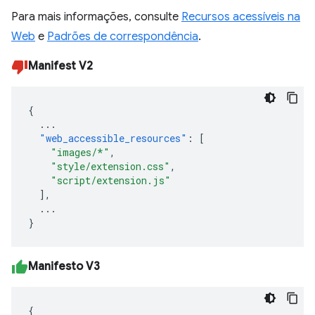
Para mais informações, consulte
Recursos acessíveis na
Web
e
Padrões de correspondência
.
Manifest V2
{
...
"web_accessible_resources"
:
[
"images/*"
,
"style/extension.css"
,
"script/extension.js"
],
...
}
Manifesto V3
{