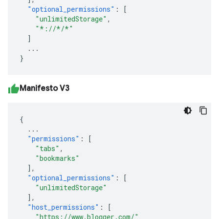
"optional_permissions"
:
[
"unlimitedStorage"
,
"*://*/*"
]
...
}
Manifesto V3
{
...
"permissions"
:
[
"tabs"
,
"bookmarks"
],
"optional_permissions"
:
[
"unlimitedStorage"
],
"host_permissions"
:
[
"https://www.blogger.com/"