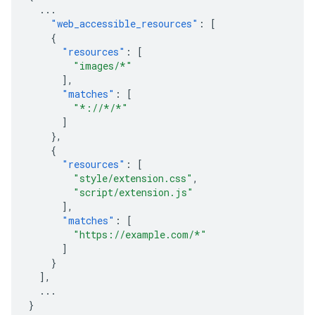
...
"web_accessible_resources"
:
[
{
"resources"
:
[
"images/*"
],
"matches"
:
[
"*://*/*"
]
},
{
"resources"
:
[
"style/extension.css"
,
"script/extension.js"
],
"matches"
:
[
"https://example.com/*"
]
}
],
...
}