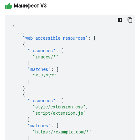
Манифест V3
{
...
"web_accessible_resources"
:
[
{
"resources"
:
[
"images/*"
],
"matches"
:
[
"*://*/*"
]
},
{
"resources"
:
[
"style/extension.css"
,
"script/extension.js"
],
"matches"
:
[
"https://example.com/*"
]