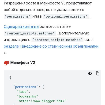
Разрешения хоста в Манифесте V3 представляют
собой отдельное поле; вы не указываете их в
"permissions"
или в
"optional_permissions"
.
Сценарии контента
остаются в папке
"content_scripts.matches"
. Дополнительную
информацию о
"content_scripts.matches"
см. в
разделе «Внедрение со статическими объявлениями
».
Манифест V2
{
...
"permissions"
:
[
"tabs"
,
"bookmarks"
,
"https://www.blogger.com/"