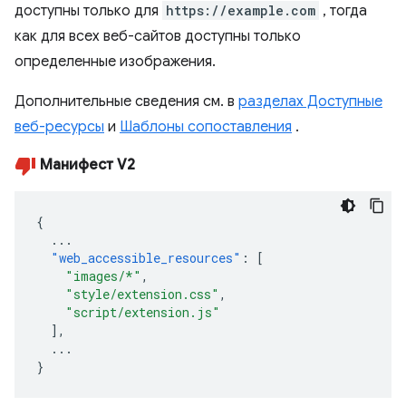
доступны только для
https://example.com
, тогда
как для всех веб-сайтов доступны только
определенные изображения.
Дополнительные сведения см. в
разделах Доступные
веб-ресурсы
и
Шаблоны сопоставления
.
Манифест V2
{
...
"web_accessible_resources"
:
[
"images/*"
,
"style/extension.css"
,
"script/extension.js"
],
...
}