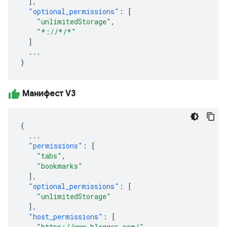
],
"optional_permissions"
:
[
"unlimitedStorage"
,
"*://*/*"
]
...
}
Манифест V3
{
...
"permissions"
:
[
"tabs"
,
"bookmarks"
],
"optional_permissions"
:
[
"unlimitedStorage"
],
"host_permissions"
:
[
"https://www.blogger.com/"