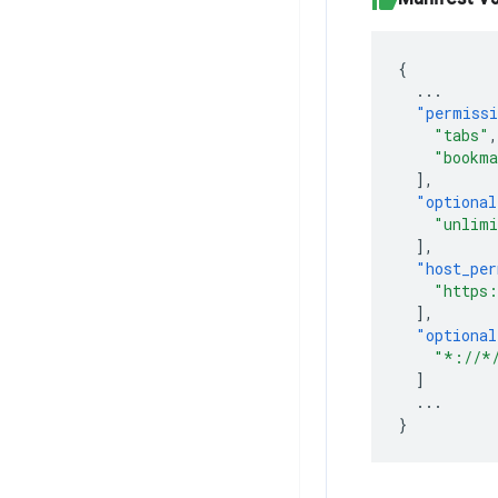
{
...
"permiss
"tabs"
,
"bookma
],
"optional
"unlimi
],
"host_per
"https:
],
"optional
"*://*
]
...
}