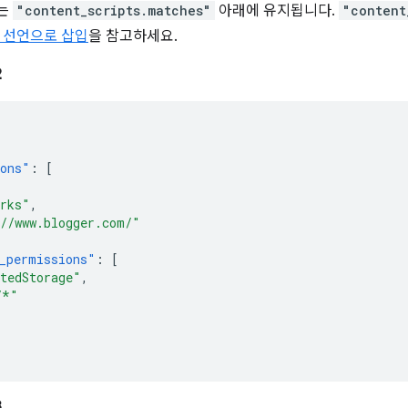
는
"content_scripts.matches"
아래에 유지됩니다.
"content
 선언으로 삽입
을 참고하세요.
2
ions"
:
[
rks"
,
//www.blogger.com/"
_permissions"
:
[
tedStorage"
,
/*"
3