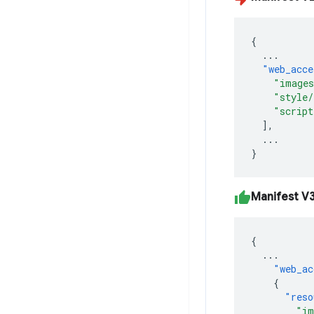
{
...
"web_acce
"image
"style/
"script
],
...
}
Manifest V
{
...
"web_ac
{
"reso
"im