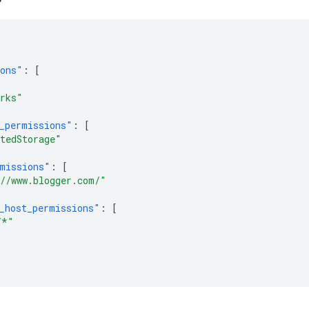
ions"
:
[
rks"
_permissions"
:
[
tedStorage"
missions"
:
[
//www.blogger.com/"
_host_permissions"
:
[
/*"