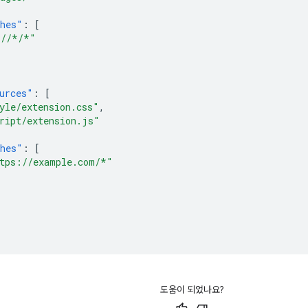
hes"
:
[
//*/*"
urces"
:
[
yle/extension.css"
,
ript/extension.js"
hes"
:
[
tps://example.com/*"
도움이 되었나요?