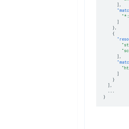
],
"matc
"*:
]
},
{
"reso
"st
"sc
],
"matc
"ht
]
}
],
...
}