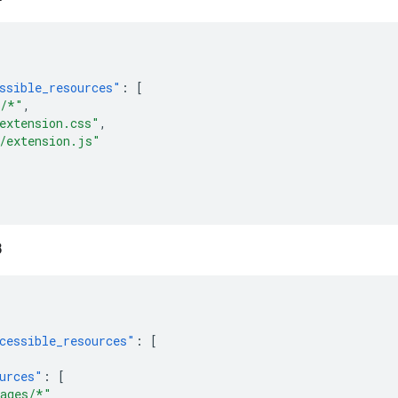
ssible_resources"
:
[
s/*"
,
extension.css"
,
/extension.js"
3
cessible_resources"
:
[
urces"
:
[
ages/*"