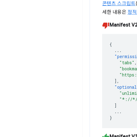
콘텐츠 스크립트
세한 내용은
정적
Manifest V
{
...
"permiss
"tabs"
,
"bookma
"https:
],
"optional
"unlimi
"*://*
]
...
}
Manifest V