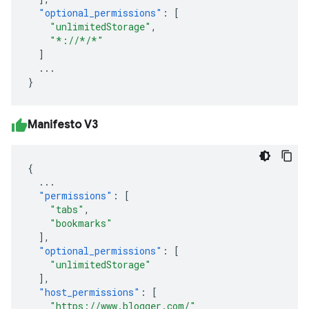
"optional_permissions"
:
[
"unlimitedStorage"
,
"*://*/*"
]
...
}
Manifesto V3
{
...
"permissions"
:
[
"tabs"
,
"bookmarks"
],
"optional_permissions"
:
[
"unlimitedStorage"
],
"host_permissions"
:
[
"https://www.blogger.com/"