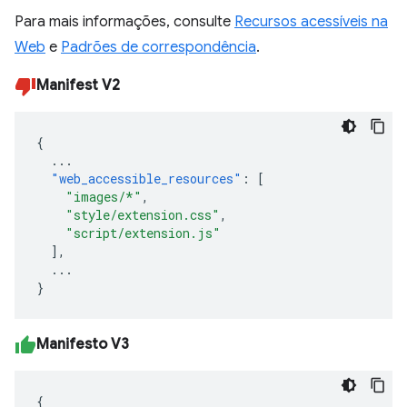
Para mais informações, consulte
Recursos acessíveis na
Web
e
Padrões de correspondência
.
Manifest V2
{
...
"web_accessible_resources"
:
[
"images/*"
,
"style/extension.css"
,
"script/extension.js"
],
...
}
Manifesto V3
{