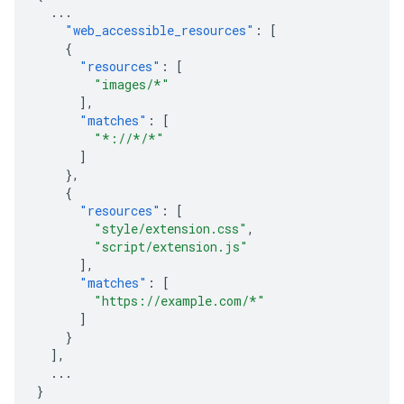
...
"web_accessible_resources"
:
[
{
"resources"
:
[
"images/*"
],
"matches"
:
[
"*://*/*"
]
},
{
"resources"
:
[
"style/extension.css"
,
"script/extension.js"
],
"matches"
:
[
"https://example.com/*"
]
}
],
...
}