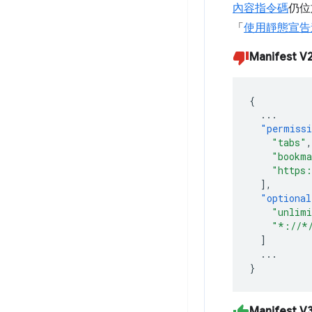
內容指令碼
仍
「
使用靜態宣告
Manifest V
{
...
"permiss
"tabs"
,
"bookma
"https:
],
"optional
"unlimi
"*://*
]
...
}
Manifest V