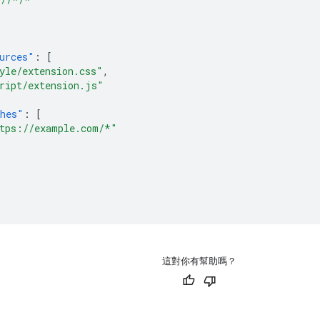
urces"
:
[
yle/extension.css"
,
ript/extension.js"
hes"
:
[
tps://example.com/*"
這對你有幫助嗎？