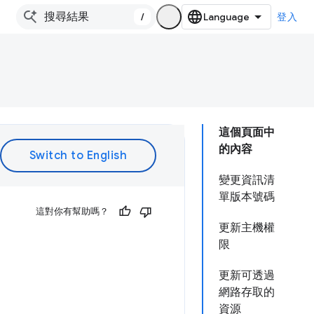
/
登入
這個頁面中
的內容
變更資訊清
單版本號碼
這對你有幫助嗎？
更新主機權
限
更新可透過
網路存取的
資源