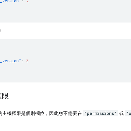
_version"
:
2
3
_version"
:
3
權限
 V3 中的主機權限是個別欄位，因此您不需要在
"permissions"
或
"