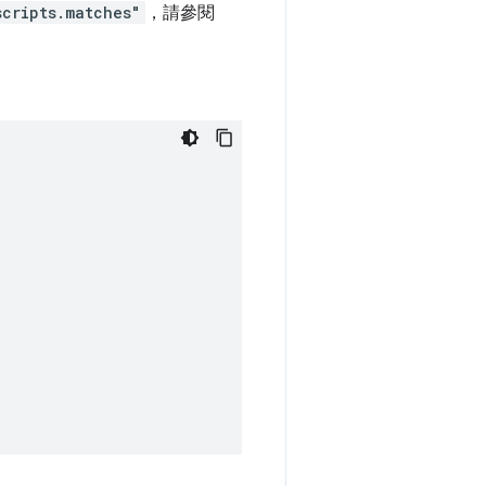
scripts.matches"
，請參閱