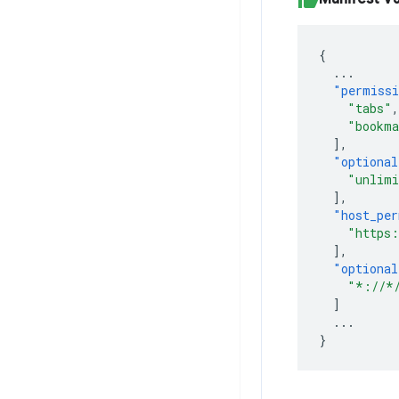
{
...
"permiss
"tabs"
,
"bookma
],
"optional
"unlimi
],
"host_per
"https:
],
"optional
"*://*
]
...
}