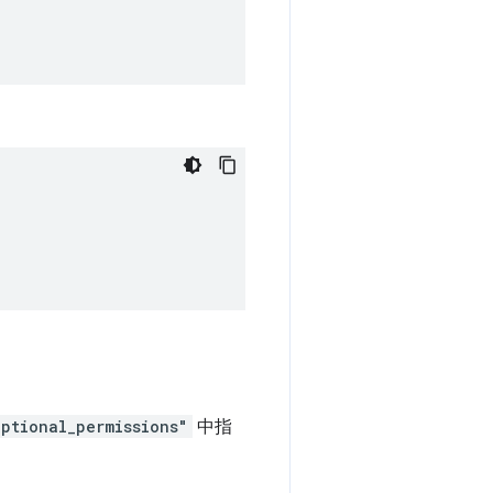
optional_permissions"
中指