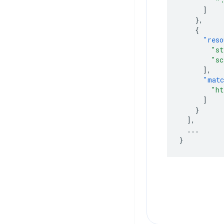
]
},
{
"reso
"st
"sc
],
"matc
"ht
]
}
],
...
}