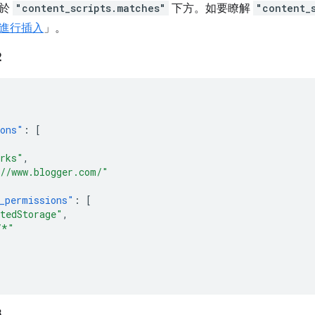
位於
"content_scripts.matches"
下方。如要瞭解
"content_
進行插入
」。
2
ions"
:
[
rks"
,
//www.blogger.com/"
_permissions"
:
[
tedStorage"
,
/*"
3