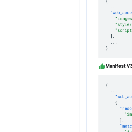
{
...
"web_acce
"image
"style/
"script
],
...
}
Manifest V
{
...
"web_ac
{
"reso
"im
],
"matc
"*: