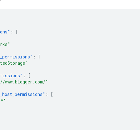
ions"
:
[
rks"
_permissions"
:
[
tedStorage"
missions"
:
[
//www.blogger.com/"
_host_permissions"
:
[
/*"