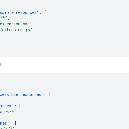
ssible_resources"
:
[
s/*"
,
extension.css"
,
/extension.js"
3
cessible_resources"
:
[
urces"
:
[
ages/*"
hes"
:
[
//*/*"