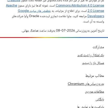
جز در مواردی که غیر از این ذکر شده باشد،‌محتوای این صفحه تحت مجوز
Creative
Commons Attribution 4.0 License
است. نمونه کدها نیز دارای مجوز
Apache
2.0 License
است. برای اطلاع از جزئیات، به
خطمشی‌های سایت Google
Developers‏
مراجعه کنید. جاوا علامت تجاری ثبت‌شده Oracle و/یا شرکت‌های
وابسته به آن است.
تاریخ آخرین به‌روزرسانی 2026-07-08 به‌وقت ساعت هماهنگ جهانی.
مشارکت
یک اشکال را ثبت کنید
مسائل باز را ببینید
مطالب مرتبط
به‌روزرسانی‌های Chromium
مطالعات موردی
بایگانی
پادکست ها و نمایش ها