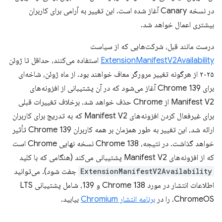
در نسخه Canary آغاز شده است. این تغییر به آرامی برای کاربران
بیشتری اعمال خواهد شد.
درست مانند قبل، شرکت‌هایی که از سیاست
ExtensionManifestV2Availability
استفاده می‌کنند، حداقل تا ژوئن
۲۰۲۵ از هرگونه تغییر مرورگر معاف خواهند بود. از ماه ژوئن، شاخه‌ای
برای Chrome 139 آغاز می‌شود که در آن پشتیبانی از افزونه‌های
Manifest V2 از Chrome حذف خواهد شد. برخلاف تغییرات قبلی
برای غیرفعال کردن افزونه‌های Manifest V2 که به تدریج برای کاربران
ارائه شد، این تغییر به طور همزمان بر همه کاربران Chrome 139 تأثیر
خواهد گذاشت. در نتیجه، Chrome 138 نسخه نهایی Chrome است
که از افزونه‌های Manifest V2 پشتیبانی می‌کند (هنگامی که با کلید
ExtensionManifestV2Availability
جفت شود). می‌توانید
اطلاعات انتشار در مورد Chrome 138 و 139، شامل پشتیبانی LTS
ChromeOS، را در
برنامه انتشار Chromium
بیابید.