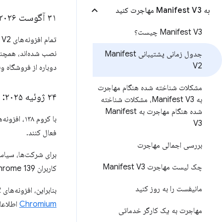
به Manifest V3 مهاجرت کنید
۳۱ آگوست ۲۰۲۶: تمام افزونه‌های باقی‌مانده‌ی Manifest V2 از فروشگاه وب کروم حذف شدند
Manifest V3 چیست؟
نصب شده‌اند، همچنان
جدول زمانی پشتیبانی Manifest
V2
دوباره از فروشگاه 
مشکلات شناخته شده هنگام مهاجرت
۲۴ ژوئیه ۲۰۲۵: Manifest V2 در همه جا غیرفعال است
به Manifest V3، مشکلات شناخته
شده هنگام مهاجرت به Manifest
V3
فعال کنند.
بررسی اجمالی مهاجرت
برای شرکت‌ها، سیا
چک لیست مهاجرت Manifest V3
کاربران Chrome 139 تأثیر خواهد گذاشت.
مانیفست را به روز کنید
بنابراین، افزونه‌های Manifest V2 برای هر کاربری که به Chrome 139 و نسخه‌های بعدی ارتقا دهد، از کار خواهند افتاد.
Chromium
اطلاعات
مهاجرت به یک کارگر خدماتی