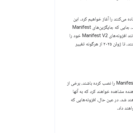
Manifest  در نسخه پایدار کروم استفاده می‌کنند را آغاز خواهیم کرد. این
تغییر به آرامی طی هفته‌های آینده اعمال خواهد شد. کاربران به فروشگاه وب کروم هدایت می‌شوند، جایی که جایگزین‌های Manifest
V3 برای افزونه غیرفعال‌شده‌شان به آنها توصیه می‌شود. برای مدت کوتاهی، کاربران همچنان می‌توانند افزونه‌های Manifest V2 خود را
استفاده می‌کنند، تا ژوئن ۲۰۲۵ از هرگونه تغییر
از تاریخ ۳ ژوئن در کانال‌های Chrome Beta، Dev و Canary، اگر کاربران هنوز افزونه‌های Manifest V2 را نصب کرده باشند، برخی از
ی خود - chrome://extensions - یک بنر هشدار دهنده مشاهده خواهند کرد که به آنها
دیگر پشتیبانی نخواهند شد. در عین حال، افزونه‌هایی که