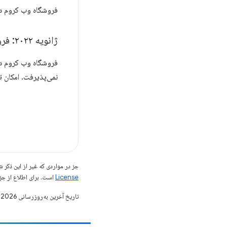
فروشگاه وب کروم دیگر افزونه‌های جدید ifest V2
ژانویه ۲۰۲۲: فروشگاه وب کروم - هیچ افزونه عمومی
نمی‌پذیرفت. امکان تغییر افزونه‌های Manifest V2 از 
جز در مواردی که غیر از این ذک
License
است. برای اطلاع از جز
تاریخ آخرین به‌روزرسانی 2026-07-08 به‌وقت ساعت هماهنگ جهانی.