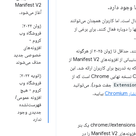
Manifest V2
.
آغاز می‌شود.
فرض غیرفعال است، اما کاربران همچنان می‌توانند
ژوئن ۲۰۲۲:
نند آنها را دوباره فعال کنند، برای برخی از
فروشگاه وب
کروم -
افزونه‌های
استفاده می‌کنند، حداقل تا ژوئن ۲۰۲۵ از هرگونه
خصوصی جدید
تغییر مرورگر معاف خواهند بود. از ماه ژوئن، شاخه‌ای برای Chrome 139 آغاز می‌شود که در آن پشتیبانی از افزونه‌های Manifest V2 از
حذف می‌شوند
Chr حذف خواهد شد. برخلاف تغییرات قبلی برای غیرفعال کردن افزونه‌های Manifest V2 که به تدریج برای کاربران ارائه شد، این
ژانویه ۲۰۲۲:
تغییر به طور همزمان بر همه کاربران Chrome 139 تأثیر خواهد گذاشت. در نتیجه، Chrome 138 نسخه نهایی Chrome است که از
فروشگاه وب
Extensio
جفت شود). می‌توانید
کروم - هیچ
Chromium
بیابید.
افزونه عمومی/
فهرست‌نشده
جدیدی وجود
ندارد
در طول چند ماه گذشته، ما به حذف تدریجی Manifest V2 ادامه داده‌ایم. در حال حاضر، صفحه chrome://extensions یک بنر
هشدار برای همه کاربران افزونه‌های Manifest V2 نمایش می‌دهد. علاوه بر این، ما غیرفعال کردن افزونه‌های Manifest V2 را در