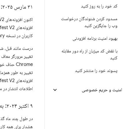
کد خود را به روز کنید
۳۱ مارس ۲۰۲۵: Manifest V2 غیرفعال شد و امکان فعال‌سازی مجدد افزونه‌ها وجود دارد
مسدود کردن شنوندگان درخواست
وب را جایگزین کنید
کاربران در نسخه Canary آغاز شده است. این تغییر به آرامی برای کاربران بیشتری اعمال خواهد شد.
بهبود امنیت برنامه افزودنی
درست مانند قبل، ش
با نقض کد میزبان از راه دور مقابله
کنید
پسوند خود را منتشر کنید
افزونه‌های Manifest V2 پشتیبانی می‌کند (هنگامی که با کلید
اطلاعات انتشار در مورد Chrome 138 و 139، شامل پشتیبانی romeOS
امنیت و حریم خصوصی
۹ اکتبر ۲۰۲۴: به‌روزرسانی در مورد حذف تدریجی Manifest V2