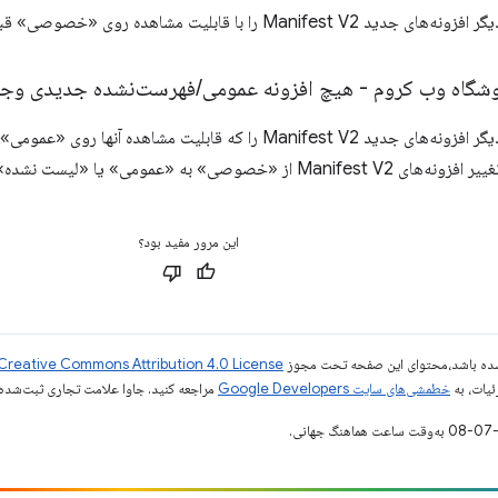
Man را با قابلیت مشاهده روی «خصوصی» قبول نمی‌کند.
/
فهرست‌نشده جدیدی وجود
فروشگاه وب کروم دیگر افزونه‌های جدید Manifest V2 را که قابلیت م
«خصوصی» به «عمومی» یا «لیست نشده» حذف شد.
این مرور مفید بود؟
ر شده باشد،‌محتوای این صفحه تحت مجوز
Creative Commons Attribution 4.0 License
ئیات، به
خطمشی‌های سایت Google Developers‏
مراجعه کنید. جاوا علامت تجاری ثبت‌شده Oracle و/یا شرکت‌های وابسته به آن است