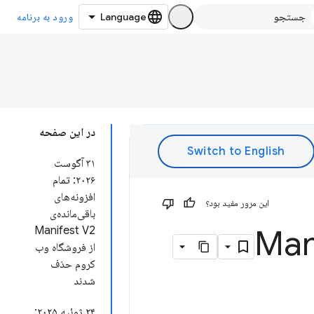
ورود به برنامه
در این صفحه
۳۱ آگوست
۲۰۲۶: تمام
افزونه‌های
این مرور مفید بود؟
باقی‌مانده‌ی
Manifest V2
از فروشگاه وب
کروم حذف
شدند
۲۴ ژوئیه ۲۰۲۵: