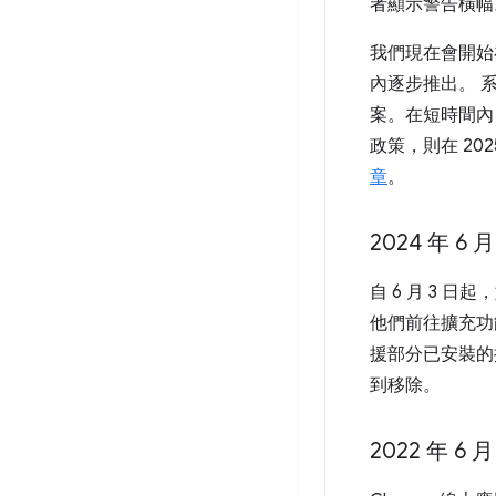
者顯示警告橫幅。
我們現在會開始在
內逐步推出。 系
案。在短時間內，
政策，則在 20
章
。
2024 年 6 
自 6 月 3 日起
他們前往擴充功能
援部分已安裝的擴充
到移除。
2022 年 