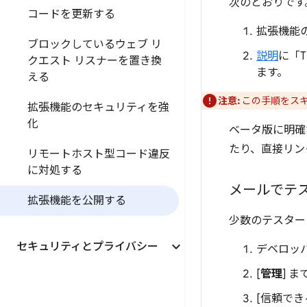
次のとおりです
コードを更新する
拡張機能
ブロックしているウェブ リ
説明
に「T
クエスト リスナーを置き換
ます。
える
注意:
この手順をス
拡張機能のセキュリティを強
化
ベータ版に明確
たり、直接リン
リモートホスト型コード違反
に対処する
メールでテ
拡張機能を公開する
少数のテスター
セキュリティとプライバシー
デベロッパ
[
管理
] 
[信頼で