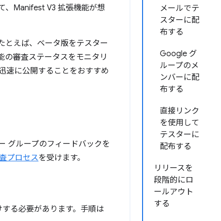
nifest V3 拡張機能が想
メールでテ
スターに配
布する
たとえば、ベータ版をテスター
Google グ
能の審査ステータスをモニタリ
ループのメ
迅速に公開することをおすすめ
ンバーに配
布する
直接リンク
を使用して
テスターに
ー グループのフィードバックを
配布する
審査プロセス
を受けます。
リリースを
段階的にロ
ールアウト
する
けする必要があります。手順は