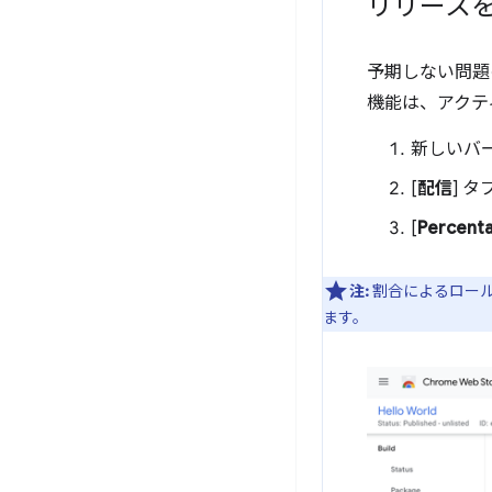
リリース
予期しない問題
機能は、アクティ
新しいバ
[
配信
] 
[
Percenta
注:
割合によるロー
ます。