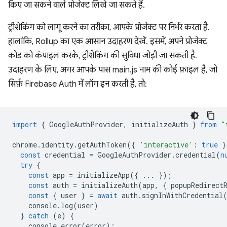
किए जा सकने वाले प्रोजेक्ट लिखे जा सकते हैं.
ट्रीशेकिंग को लागू करने का तरीका, आपके प्रोजेक्ट पर निर्भर करता है.
हालांकि, Rollup का एक आसान उदाहरण देखें. इसमें, अपने प्रोजेक्ट
कोड को कंपाइल करके, ट्रीशेकिंग की सुविधा जोड़ी जा सकती है.
उदाहरण के लिए, अगर आपके पास main.js नाम की कोई फ़ाइल है, जो
सिर्फ़ Firebase Auth में लॉग इन करती है, तो:
import
{
GoogleAuthProvider
,
initializeAuth
}
from
"
chrome
.
identity
.
getAuthToken
({
'interactive'
:
true
}
const
credential
=
GoogleAuthProvider
.
credential
(
n
try
{
const
app
=
initializeApp
({
...
});
const
auth
=
initializeAuth
(
app
,
{
popupRedirect
const
{
user
}
=
await
auth
.
signInWithCredential
console
.
log
(
user
)
}
catch
(
e
)
{
console
.
error
(
error
);