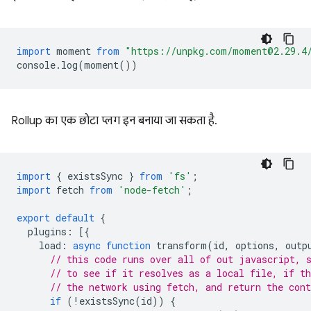
import
moment
from
"https://unpkg.com/moment@2.29.4
console
.
log
(
moment
())
Rollup का एक छोटा प्लग इन बनाया जा सकता है.
import
{
existsSync
}
from
'fs'
;
import
fetch
from
'node-fetch'
;
export
default
{
plugins
:
[{
load
:
async
function
transform
(
id
,
options
,
outp
// this code runs over all of out javascript, 
// to see if it resolves as a local file, if t
// the network using fetch, and return the cont
if
(
!
existsSync
(
id
))
{