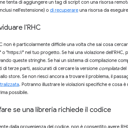
ne tenta di aggiungere un tag di script con una risorsa remo
 inclusi nell'estensione) o
di recuperare
una risorsa da eseguire
viduare l'RHC
C non è particolarmente difficile una volta che sai cosa cercar
/" o "https://" nel tuo progetto. Se hai una violazione dell'RHC
ovando queste stringhe. Se hai un sistema di compilazione comp
i di terze parti, assicurati di cercare la versione
compilata
del 
allo store. Se non riesci ancora a trovare il problema, il pas
tralizzata
. Potranno illustrare le violazioni specifiche e cosa 
rima possibile.
are se una libreria richiede il codice
te dalla provenienza del codice, non è consentito avere RHC.