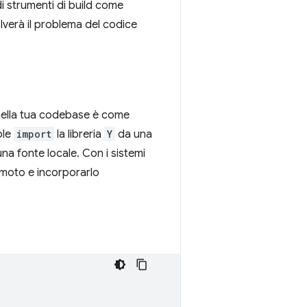
di strumenti di build come
lverà il problema del codice
nella tua codebase è come
ole
import
la libreria
Y
da una
a fonte locale. Con i sistemi
remoto e incorporarlo