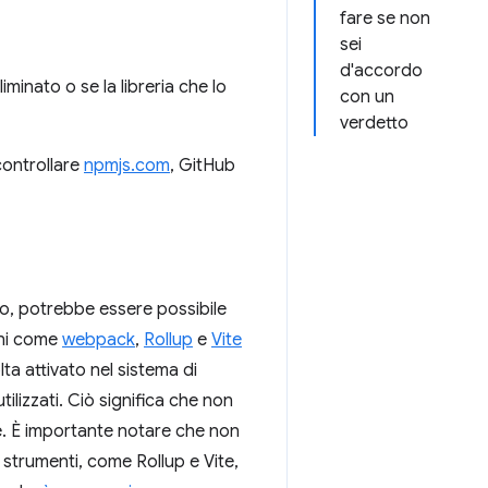
fare se non
sei
d'accordo
minato o se la libreria che lo
con un
verdetto
 controllare
npmjs.com
, GitHub
ato, potrebbe essere possibile
rni come
webpack
,
Rollup
e
Vite
lta attivato nel sistema di
ilizzati. Ciò significa che non
e. È importante notare che non
 strumenti, come Rollup e Vite,