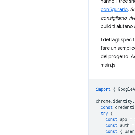
hanno il tree s
configurarlo
.
Se
consigliamo viva
build ti aiutano 
I dettagli spec
fare un semplic
del progetto. A
main.js:
import
{
GoogleA
chrome
.
identity
.
const
credenti
try
{
const
app
=
const
auth
=
const
{
user