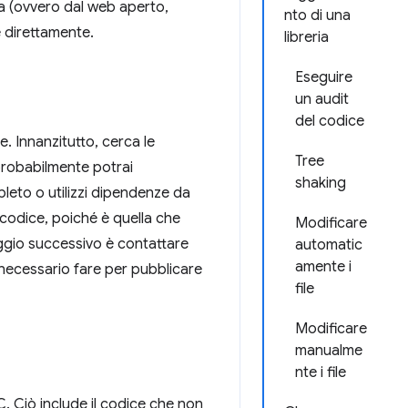
ta (ovvero dal web aperto,
nto di una
 direttamente.
libreria
Eseguire
un audit
del codice
e. Innanzitutto, cerca le
Tree
, probabilmente potrai
shaking
leto o utilizzi dipendenze da
codice, poiché è quella che
Modificare
saggio successivo è contattare
automatic
amente i
è necessario fare per pubblicare
file
Modificare
manualme
nte i file
 Ciò include il codice che non