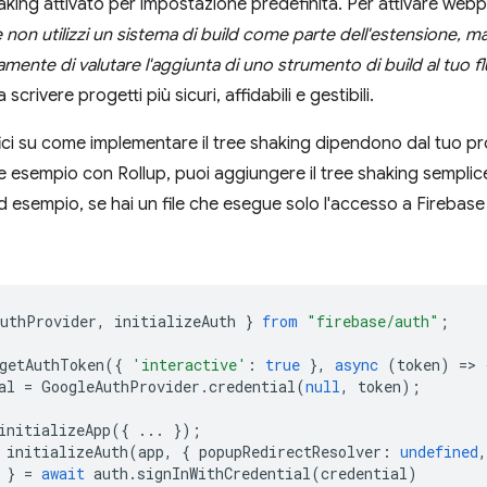
haking attivato per impostazione predefinita. Per attivare we
 non utilizzi un sistema di build come parte dell'estensione, ma ut
mente di valutare l'aggiunta di uno strumento di build al tuo fl
a scrivere progetti più sicuri, affidabili e gestibili.
ifici su come implementare il tree shaking dipendono dal tuo pr
e esempio con Rollup, puoi aggiungere il tree shaking sempli
d esempio, se hai un file che esegue solo l'accesso a Firebas
uthProvider
,
initializeAuth
}
from
"firebase/auth"
;
getAuthToken
({
'interactive'
:
true
},
async
(
token
)
=>
al
=
GoogleAuthProvider
.
credential
(
null
,
token
);
initializeApp
({
...
});
initializeAuth
(
app
,
{
popupRedirectResolver
:
undefined
,
}
=
await
auth
.
signInWithCredential
(
credential
)