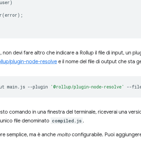
user
)
r
(
error
);
non devi fare altro che indicare a Rollup il file di input, un pl
llup/plugin-node-resolve
e il nome del file di output che sta 
ut
main.js
--plugin
'@rollup/plugin-node-resolve'
--fil
o comando in una finestra del terminale, riceverai una versi
 unico file denominato
compiled.js
.
ere semplice, ma è anche
molto
configurabile. Puoi aggiungere tu