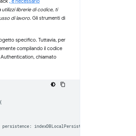
bpack
, è necessario
ilizzi librerie di codice, ti
usso di lavoro.
Gli strumenti di
ogetto specifico. Tuttavia, per
cemente compilando il codice
e Authentication, chiamato
{
persistence
:
indexDBLocalPersistence
});