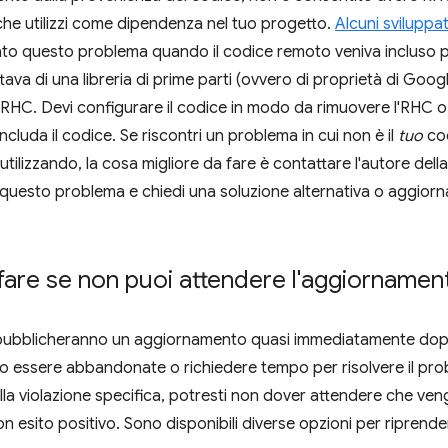
che utilizzi come dipendenza nel tuo progetto.
Alcuni sviluppat
to questo problema quando il codice remoto veniva incluso per
tava di una libreria di prime parti (ovvero di proprietà di Goo
'RHC. Devi configurare il codice in modo da rimuovere l'RHC o 
luda il codice. Se riscontri un problema in cui non è il
tuo
cod
i utilizzando, la cosa migliore da fare è contattare l'autore dell
 questo problema e chiedi una soluzione alternativa o aggiorn
are se non puoi attendere l'aggiornamento
 pubblicheranno un aggiornamento quasi immediatamente dopo 
o essere abbandonate o richiedere tempo per risolvere il pr
a violazione specifica, potresti non dover attendere che ve
n esito positivo. Sono disponibili diverse opzioni per riprender