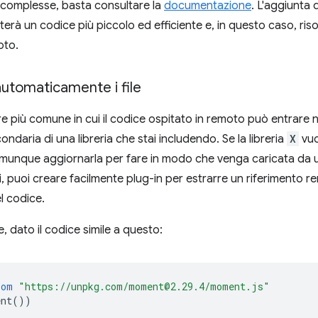
 complesse, basta consultare la
documentazione
. L'aggiunta 
rà un codice più piccolo ed efficiente e, in questo caso, riso
oto.
utomaticamente i file
più comune in cui il codice ospitato in remoto può entrare 
daria di una libreria che stai includendo. Se la libreria
X
vu
unque aggiornarla per fare in modo che venga caricata da un
i, puoi creare facilmente plug-in per estrarre un riferimento 
l codice.
e, dato il codice simile a questo:
rom
"https://unpkg.com/moment@2.29.4/moment.js"
ent
())