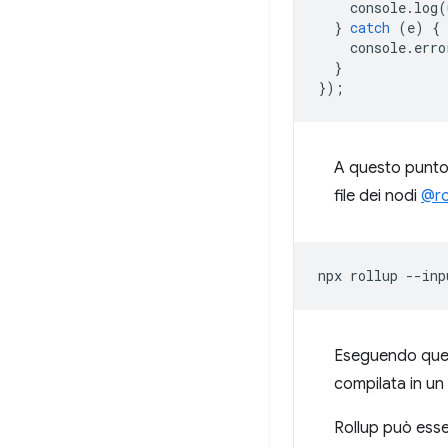
console
.
log
(
}
catch
(
e
)
{
console
.
erro
}
});
A questo punto, 
file dei nodi
@ro
npx
rollup
--inp
Eseguendo quest
compilata in un
Rollup può ess