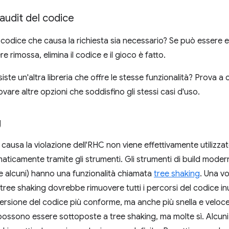
audit del codice
 codice che causa la richiesta sia necessario? Se può essere eli
 rimossa, elimina il codice e il gioco è fatto.
esiste un'altra libreria che offre le stesse funzionalità? Prova a
trovare altre opzioni che soddisfino gli stessi casi d'uso.
g
e causa la violazione dell'RHC non viene effettivamente utilizz
maticamente tramite gli strumenti. Gli strumenti di build mode
ne alcuni) hanno una funzionalità chiamata
tree shaking
. Una vo
 tree shaking dovrebbe rimuovere tutti i percorsi del codice inut
versione del codice più conforme, ma anche più snella e veloc
e possono essere sottoposte a tree shaking, ma molte sì. Alcuni