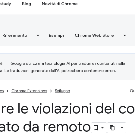
study
Blog
Novità di Chrome
Riferimento
Esempi
Chrome Web Store
Google utilizza la tecnologia AI per tradurre i contenuti nella
ta. Le traduzioni generate dall'AI potrebbero contenere errori.
cs
Chrome Extensions
Sviluppo
Qu
re le violazioni del c
tato da remoto