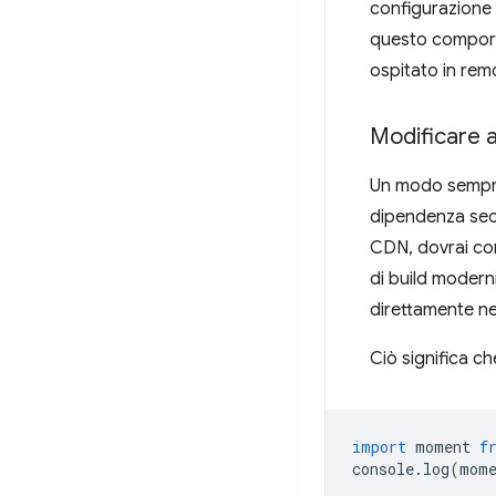
configurazione
questo comporte
ospitato in rem
Modificare a
Un modo sempre 
dipendenza secon
CDN, dovrai com
di build modern
direttamente ne
Ciò significa ch
import
moment
f
console
.
log
(
mom