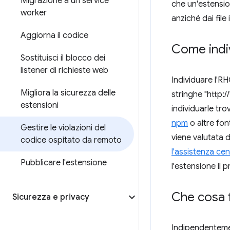
Migrazione a un service
che un'estensio
worker
anziché dai file
Aggiorna il codice
Come indi
Sostituisci il blocco dei
listener di richieste web
Individuare l'RH
Migliora la sicurezza delle
stringhe "http:/
estensioni
individuarle tr
npm
o altre font
Gestire le violazioni del
viene valutata d
codice ospitato da remoto
l'assistenza cen
Pubblicare l'estensione
l'estensione il p
Che cosa f
Sicurezza e privacy
Indipendentemen