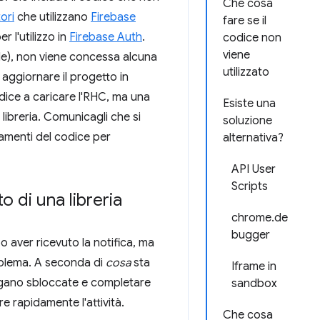
Che cosa
ori
che utilizzano
Firebase
fare se il
 l'utilizzo in
Firebase Auth
.
codice non
viene
gle), non viene concessa alcuna
utilizzato
aggiornare il progetto in
ice a caricare l'RHC, ma una
Esiste una
a libreria. Comunicagli che si
soluzione
amenti del codice per
alternativa?
API User
Scripts
 di una libreria
chrome.de
bugger
aver ricevuto la notifica, ma
oblema. A seconda di
cosa
sta
Iframe in
ngano sbloccate e completare
sandbox
e rapidamente l'attività.
Che cosa