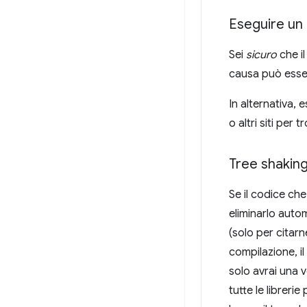
Eseguire un 
Sei
sicuro
che il
causa può essere
In alternativa, 
o altri siti per 
Tree shakin
Se il codice ch
eliminarlo auto
(solo per citar
compilazione, il
solo avrai una 
tutte le libreri