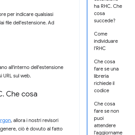
ha RHC. Che
cosa
re per indicare qualsiasi
succede?
 file dell'estensione. Ad
Come
individuare
l'RHC
Che cosa
ano all'interno dell'estensione
fare se una
si URL sul web.
libreria
richiede il
codice
C
.
Che cosa
Che cosa
fare se non
puoi
Argon
, allora i nostri revisori
attendere
 genere, ciò è dovuto al fatto
l'aggiorname