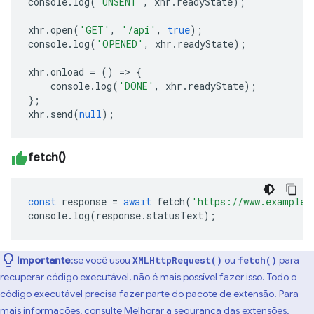
console
.
log
(
'UNSENT'
,
xhr
.
readyState
);
xhr
.
open
(
'GET'
,
'/api'
,
true
);
console
.
log
(
'OPENED'
,
xhr
.
readyState
);
xhr
.
onload
=
()
=>
{
console
.
log
(
'DONE'
,
xhr
.
readyState
);
};
xhr
.
send
(
null
);
fetch()
const
response
=
await
fetch
(
'https://www.example.
console
.
log
(
response
.
statusText
);
Importante
:se você usou
ou
para
XMLHttpRequest()
fetch()
recuperar código executável, não é mais possível fazer isso. Todo o
código executável precisa fazer parte do pacote de extensão. Para
mais informações, consulte
Melhorar a segurança das extensões
.