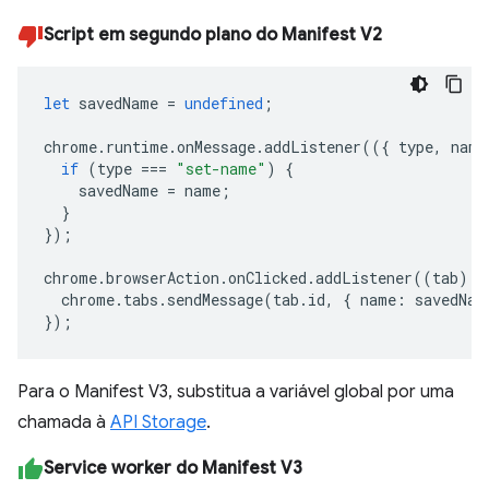
Script em segundo plano do Manifest V2
let
savedName
=
undefined
;
chrome
.
runtime
.
onMessage
.
addListener
(({
type
,
name
if
(
type
===
"set-name"
)
{
savedName
=
name
;
}
});
chrome
.
browserAction
.
onClicked
.
addListener
((
tab
)
=
chrome
.
tabs
.
sendMessage
(
tab
.
id
,
{
name
:
savedNam
});
Para o Manifest V3, substitua a variável global por uma
chamada à
API Storage
.
Service worker do Manifest V3