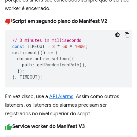
worker é encerrado.
Script em segundo plano do Manifest V2
// 3 minutes in milliseconds
const
TIMEOUT
=
3
*
60
*
1000
;
setTimeout
(()
=>
{
chrome
.
action
.
setIcon
({
path
:
getRandomIconPath
(),
});
},
TIMEOUT
);
Em vez disso, use a
API Alarms
. Assim como outros
listeners, os listeners de alarmes precisam ser
registrados no nível superior do script.
Service worker do Manifest V3