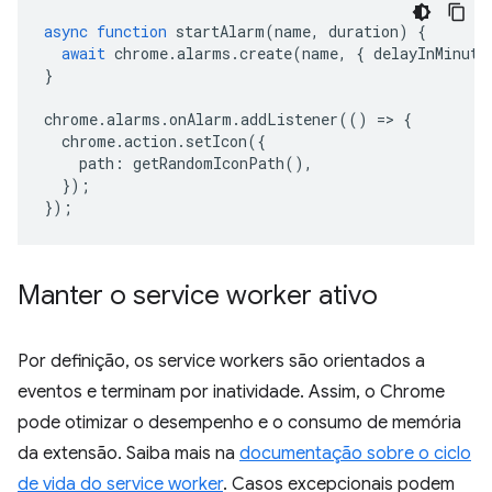
async
function
startAlarm
(
name
,
duration
)
{
await
chrome
.
alarms
.
create
(
name
,
{
delayInMinute
}
chrome
.
alarms
.
onAlarm
.
addListener
(()
=>
{
chrome
.
action
.
setIcon
({
path
:
getRandomIconPath
(),
});
});
Manter o service worker ativo
Por definição, os service workers são orientados a
eventos e terminam por inatividade. Assim, o Chrome
pode otimizar o desempenho e o consumo de memória
da extensão. Saiba mais na
documentação sobre o ciclo
de vida do service worker
. Casos excepcionais podem