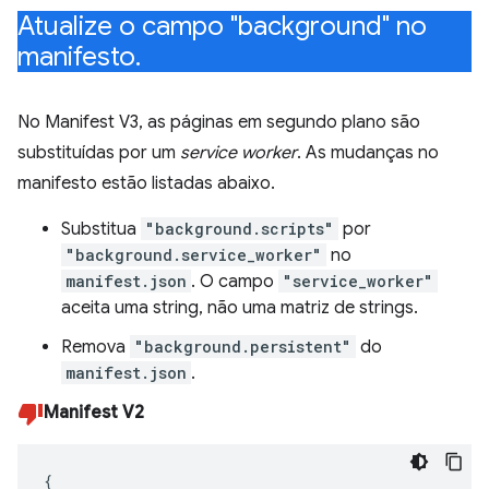
Atualize o campo "background" no
manifesto
.
No Manifest V3, as páginas em segundo plano são
substituídas por um
service worker
. As mudanças no
manifesto estão listadas abaixo.
Substitua
"background.scripts"
por
"background.service_worker"
no
manifest.json
. O campo
"service_worker"
aceita uma string, não uma matriz de strings.
Remova
"background.persistent"
do
manifest.json
.
Manifest V2
{