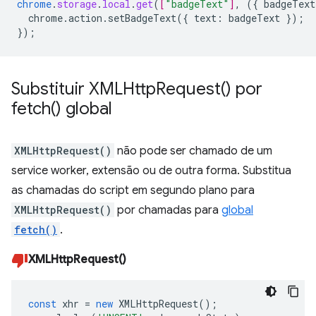
chrome
.
storage
.
local
.
get
(
[
"badgeText"
]
,
(
{
badgeText
chrome.action.setBadgeText({
text
:
badgeText
}
);
}
);
Substituir
XMLHttp
Request(
) por
fetch(
) global
XMLHttpRequest()
não pode ser chamado de um
service worker, extensão ou de outra forma. Substitua
as chamadas do script em segundo plano para
XMLHttpRequest()
por chamadas para
global
fetch()
.
XMLHttpRequest()
const
xhr
=
new
XMLHttpRequest
();