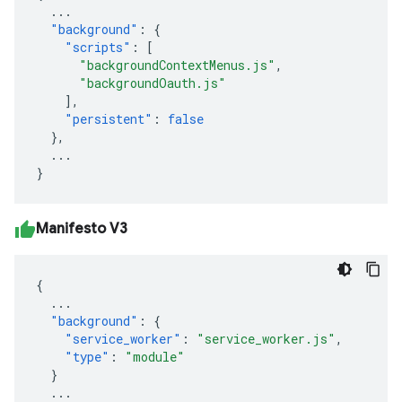
...
"background"
:
{
"scripts"
:
[
"backgroundContextMenus.js"
,
"backgroundOauth.js"
],
"persistent"
:
false
},
...
}
Manifesto V3
{
...
"background"
:
{
"service_worker"
:
"service_worker.js"
,
"type"
:
"module"
}
...