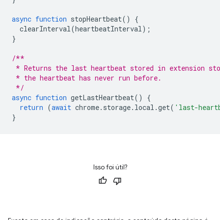
async
function
stopHeartbeat
()
{
clearInterval
(
heartbeatInterval
);
}
/**
 * Returns the last heartbeat stored in extension st
 * the heartbeat has never run before.
 */
async
function
getLastHeartbeat
()
{
return
(
await
chrome
.
storage
.
local
.
get
(
'last-heart
}
Isso foi útil?