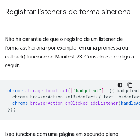
Registrar listeners de forma síncrona
Não há garantia de que o registro de um listener de
forma assíncrona (por exemplo, em uma promessa ou
callback) funcione no Manifest V3. Considere o código a
seguir.
chrome
.
storage
.
local
.
get
(
[
"badgeText"
]
,
(
{
badgeText
chrome.browserAction.setBadgeText({
text
:
badgeTex
chrome
.
browserAction
.
onClicked
.
addListener
(
handleA
}
);
Isso funciona com uma página em segundo plano