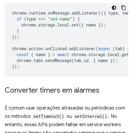
chrome
.
runtime
.
onMessage
.
addListener
(({
type
,
name
if
(
type
===
"set-name"
)
{
chrome
.
storage
.
local
.
set
({
name
});
}
});
chrome
.
action
.
onClicked
.
addListener
(
async
(
tab
)
=>
const
{
name
}
=
await
chrome
.
storage
.
local
.
get
(
chrome
.
tabs
.
sendMessage
(
tab
.
id
,
{
name
});
});
Converter timers em alarmes
É comum usar operações atrasadas ou periódicas com
os métodos
setTimeout()
ou
setInterval()
. No
entanto, essas APIs podem falhar em service workers
porque os timers são cancelados sempre que o service