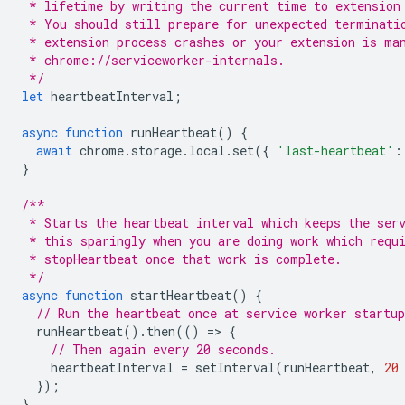
 * lifetime by writing the current time to extension
 * You should still prepare for unexpected terminati
 * extension process crashes or your extension is ma
 * chrome://serviceworker-internals. 
 */
let
heartbeatInterval
;
async
function
runHeartbeat
()
{
await
chrome
.
storage
.
local
.
set
({
'last-heartbeat'
:
}
/**
 * Starts the heartbeat interval which keeps the ser
 * this sparingly when you are doing work which requ
 * stopHeartbeat once that work is complete.
 */
async
function
startHeartbeat
()
{
// Run the heartbeat once at service worker startup
runHeartbeat
().
then
(()
=
>
{
// Then again every 20 seconds.
heartbeatInterval
=
setInterval
(
runHeartbeat
,
20
});
}