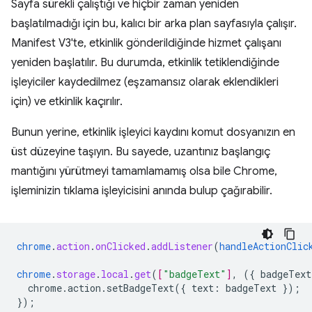
Sayfa sürekli çalıştığı ve hiçbir zaman yeniden
başlatılmadığı için bu, kalıcı bir arka plan sayfasıyla çalışır.
Manifest V3'te, etkinlik gönderildiğinde hizmet çalışanı
yeniden başlatılır. Bu durumda, etkinlik tetiklendiğinde
işleyiciler kaydedilmez (eşzamansız olarak eklendikleri
için) ve etkinlik kaçırılır.
Bunun yerine, etkinlik işleyici kaydını komut dosyanızın en
üst düzeyine taşıyın. Bu sayede, uzantınız başlangıç
mantığını yürütmeyi tamamlamamış olsa bile Chrome,
işleminizin tıklama işleyicisini anında bulup çağırabilir.
chrome
.
action
.
onClicked
.
addListener
(
handleActionClic
chrome
.
storage
.
local
.
get
(
[
"badgeText"
]
,
(
{
badgeText
chrome.action.setBadgeText({
text
:
badgeText
}
);
}
);