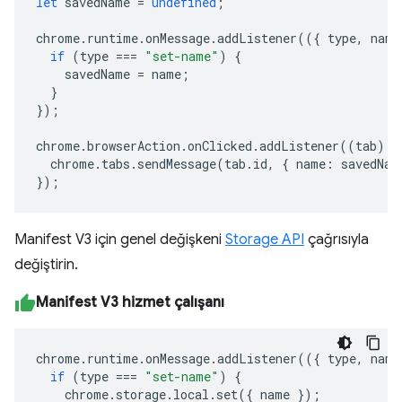
let
savedName
=
undefined
;
chrome
.
runtime
.
onMessage
.
addListener
(({
type
,
name
if
(
type
===
"set-name"
)
{
savedName
=
name
;
}
});
chrome
.
browserAction
.
onClicked
.
addListener
((
tab
)
=
chrome
.
tabs
.
sendMessage
(
tab
.
id
,
{
name
:
savedNam
});
Manifest V3 için genel değişkeni
Storage API
çağrısıyla
değiştirin.
Manifest V3 hizmet çalışanı
chrome
.
runtime
.
onMessage
.
addListener
(({
type
,
name
if
(
type
===
"set-name"
)
{
chrome
.
storage
.
local
.
set
({
name
});