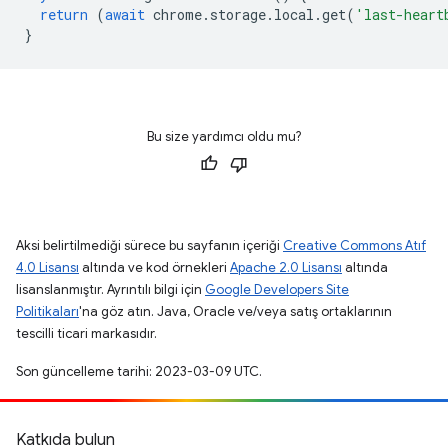
return
(
await
chrome
.
storage
.
local
.
get
(
'last-heart
}
Bu size yardımcı oldu mu?
Aksi belirtilmediği sürece bu sayfanın içeriği
Creative Commons Atıf
4.0 Lisansı
altında ve kod örnekleri
Apache 2.0 Lisansı
altında
lisanslanmıştır. Ayrıntılı bilgi için
Google Developers Site
Politikaları
'na göz atın. Java, Oracle ve/veya satış ortaklarının
tescilli ticari markasıdır.
Son güncelleme tarihi: 2023-03-09 UTC.
Katkıda bulun