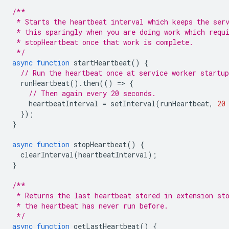
/**
 * Starts the heartbeat interval which keeps the ser
 * this sparingly when you are doing work which requ
 * stopHeartbeat once that work is complete.
 */
async
function
startHeartbeat
()
{
// Run the heartbeat once at service worker startup
runHeartbeat
().
then
(()
=
>
{
// Then again every 20 seconds.
heartbeatInterval
=
setInterval
(
runHeartbeat
,
20
});
}
async
function
stopHeartbeat
()
{
clearInterval
(
heartbeatInterval
);
}
/**
 * Returns the last heartbeat stored in extension st
 * the heartbeat has never run before.
 */
async
function
getLastHeartbeat
()
{