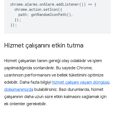
chrome
.
alarms
.
onAlarm
.
addListener
(()
=>
{
chrome
.
action
.
setIcon
({
path
:
getRandomIconPath
(),
});
});
Hizmet çalışanını etkin tutma
Hizmet çalışanları tanım gereği olay odaklıdır ve işlem
yapılmadığında sonlandırılır. Bu sayede Chrome,
uzantınızın performansını ve bellek tüketimini optimize
edebilir. Daha fazla bilgiyi
hizmet çalışanı yaşam döngüsü
dokümanımızda
bulabilirsiniz. Bazı durumlarda, hizmet
çalışanının daha uzun süre etkin kalmasını sağlamak için
ek önlemler gerekebilir.