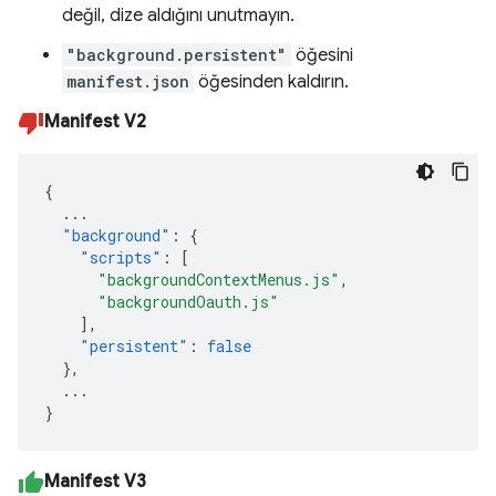
değil, dize aldığını unutmayın.
"background.persistent"
öğesini
manifest.json
öğesinden kaldırın.
Manifest V2
{
...
"background"
:
{
"scripts"
:
[
"backgroundContextMenus.js"
,
"backgroundOauth.js"
],
"persistent"
:
false
},
...
}
Manifest V3