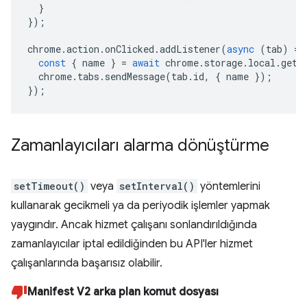
}
});
chrome
.
action
.
onClicked
.
addListener
(
async
(
tab
)
=>
const
{
name
}
=
await
chrome
.
storage
.
local
.
get
(
chrome
.
tabs
.
sendMessage
(
tab
.
id
,
{
name
});
});
Zamanlayıcıları alarma dönüştürme
setTimeout()
veya
setInterval()
yöntemlerini
kullanarak gecikmeli ya da periyodik işlemler yapmak
yaygındır. Ancak hizmet çalışanı sonlandırıldığında
zamanlayıcılar iptal edildiğinden bu API'ler hizmet
çalışanlarında başarısız olabilir.
Manifest V2 arka plan komut dosyası