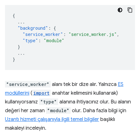
{
...
"background"
:
{
"service_worker"
:
"service_worker.js"
,
"type"
:
"module"
}
...
}
"service_worker"
alanı tek bir dize alır. Yalnızca
ES
modüllerini
(
import
anahtar kelimesini kullanarak)
kullanıyorsanız
"type"
alanına ihtiyacınız olur. Bu alanın
değeri her zaman
"module"
olur. Daha fazla bilgi için
Uzantı hizmeti çalışanıyla ilgili temel bilgiler
başlıklı
makaleyi inceleyin.