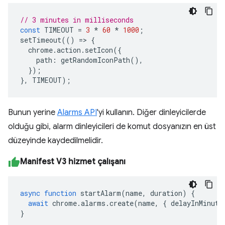
// 3 minutes in milliseconds
const
TIMEOUT
=
3
*
60
*
1000
;
setTimeout
(()
=>
{
chrome
.
action
.
setIcon
({
path
:
getRandomIconPath
(),
});
},
TIMEOUT
);
Bunun yerine
Alarms API
'yi kullanın. Diğer dinleyicilerde
olduğu gibi, alarm dinleyicileri de komut dosyanızın en üst
düzeyinde kaydedilmelidir.
Manifest V3 hizmet çalışanı
async
function
startAlarm
(
name
,
duration
)
{
await
chrome
.
alarms
.
create
(
name
,
{
delayInMinute
}