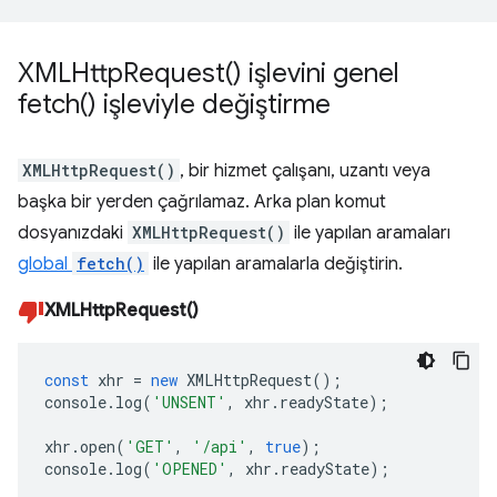
XMLHttp
Request(
) işlevini genel
fetch(
) işleviyle değiştirme
XMLHttpRequest()
, bir hizmet çalışanı, uzantı veya
başka bir yerden çağrılamaz. Arka plan komut
dosyanızdaki
XMLHttpRequest()
ile yapılan aramaları
global
fetch()
ile yapılan aramalarla değiştirin.
XMLHttpRequest()
const
xhr
=
new
XMLHttpRequest
();
console
.
log
(
'UNSENT'
,
xhr
.
readyState
);
xhr
.
open
(
'GET'
,
'/api'
,
true
);
console
.
log
(
'OPENED'
,
xhr
.
readyState
);