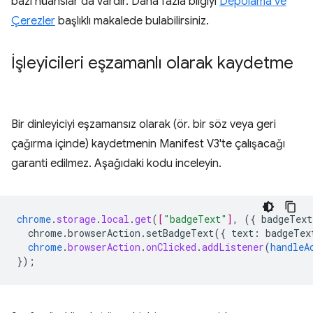
bazı nüanslar da vardır. Daha fazla bilgiyi
Depolama ve
Çerezler
başlıklı makalede bulabilirsiniz.
İşleyicileri eşzamanlı olarak kaydetme
Bir dinleyiciyi eşzamansız olarak (ör. bir söz veya geri
çağırma içinde) kaydetmenin Manifest V3'te çalışacağı
garanti edilmez. Aşağıdaki kodu inceleyin.
chrome
.
storage
.
local
.
get
(
[
"badgeText"
]
,
(
{
badgeText
chrome.browserAction.setBadgeText({
text
:
badgeTex
chrome
.
browserAction
.
onClicked
.
addListener
(
handleA
}
);