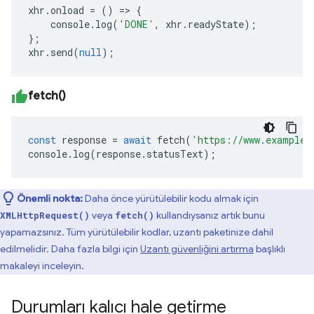
xhr
.
onload
=
()
=>
{
console
.
log
(
'DONE'
,
xhr
.
readyState
);
};
xhr
.
send
(
null
);
fetch()
const
response
=
await
fetch
(
'https://www.example.
console
.
log
(
response
.
statusText
);
Önemli nokta:
Daha önce yürütülebilir kodu almak için
veya
kullandıysanız artık bunu
XMLHttpRequest()
fetch()
yapamazsınız. Tüm yürütülebilir kodlar, uzantı paketinize dahil
edilmelidir. Daha fazla bilgi için
Uzantı güvenliğini artırma
başlıklı
makaleyi inceleyin.
Durumları kalıcı hale getirme