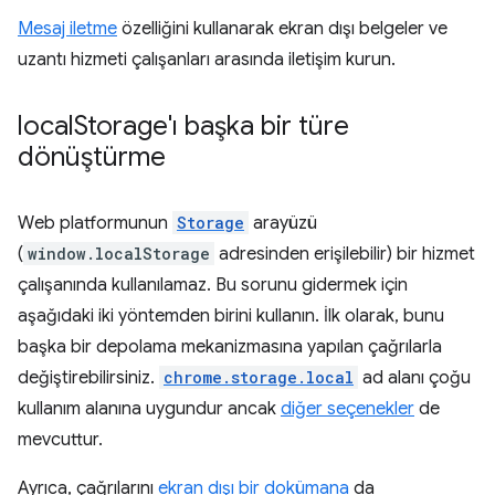
Mesaj iletme
özelliğini kullanarak ekran dışı belgeler ve
uzantı hizmeti çalışanları arasında iletişim kurun.
local
Storage'ı başka bir türe
dönüştürme
Web platformunun
Storage
arayüzü
(
window.localStorage
adresinden erişilebilir) bir hizmet
çalışanında kullanılamaz. Bu sorunu gidermek için
aşağıdaki iki yöntemden birini kullanın. İlk olarak, bunu
başka bir depolama mekanizmasına yapılan çağrılarla
değiştirebilirsiniz.
chrome.storage.local
ad alanı çoğu
kullanım alanına uygundur ancak
diğer seçenekler
de
mevcuttur.
Ayrıca, çağrılarını
ekran dışı bir dokümana
da