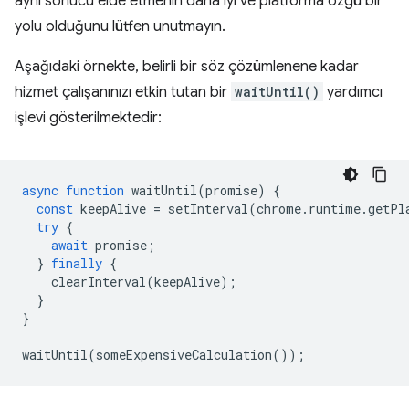
aynı sonucu elde etmenin daha iyi ve platforma özgü bir
yolu olduğunu lütfen unutmayın.
Aşağıdaki örnekte, belirli bir söz çözümlenene kadar
hizmet çalışanınızı etkin tutan bir
waitUntil()
yardımcı
işlevi gösterilmektedir:
async
function
waitUntil
(
promise
)
{
const
keepAlive
=
setInterval
(
chrome
.
runtime
.
getPl
try
{
await
promise
;
}
finally
{
clearInterval
(
keepAlive
);
}
}
waitUntil
(
someExpensiveCalculation
());