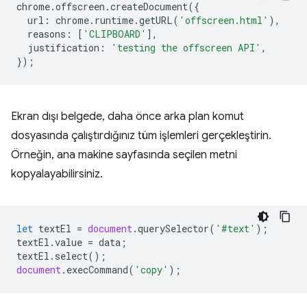
chrome
.
offscreen
.
createDocument
({
url
:
chrome
.
runtime
.
getURL
(
'offscreen.html'
),
reasons
:
[
'CLIPBOARD'
],
justification
:
'testing the offscreen API'
,
});
Ekran dışı belgede, daha önce arka plan komut
dosyasında çalıştırdığınız tüm işlemleri gerçekleştirin.
Örneğin, ana makine sayfasında seçilen metni
kopyalayabilirsiniz.
let
textEl
=
document
.
querySelector
(
'#text'
);
textEl
.
value
=
data
;
textEl
.
select
();
document
.
execCommand
(
'copy'
);