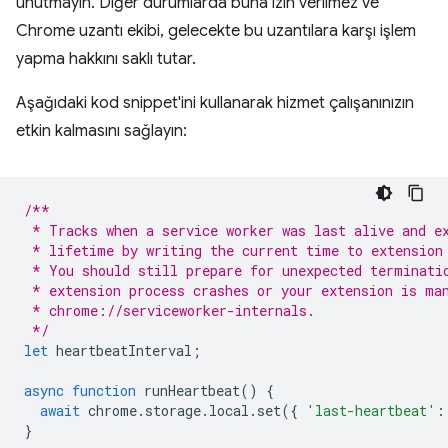
unutmayın. Diğer durumlarda buna izin verilmez ve
Chrome uzantı ekibi, gelecekte bu uzantılara karşı işlem
yapma hakkını saklı tutar.
Aşağıdaki kod snippet'ini kullanarak hizmet çalışanınızın
etkin kalmasını sağlayın:
/**
 * Tracks when a service worker was last alive and e
 * lifetime by writing the current time to extension
 * You should still prepare for unexpected terminati
 * extension process crashes or your extension is ma
 * chrome://serviceworker-internals. 
 */
let
heartbeatInterval
;
async
function
runHeartbeat
()
{
await
chrome
.
storage
.
local
.
set
({
'last-heartbeat'
:
}