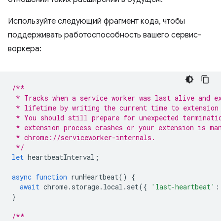
Используйте следующий фрагмент кода, чтобы
поддерживать работоспособность вашего сервис-
воркера:
/**
 * Tracks when a service worker was last alive and e
 * lifetime by writing the current time to extension
 * You should still prepare for unexpected terminati
 * extension process crashes or your extension is ma
 * chrome://serviceworker-internals. 
 */
let
heartbeatInterval
;
async
function
runHeartbeat
()
{
await
chrome
.
storage
.
local
.
set
({
'last-heartbeat'
:
}
/**