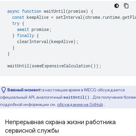
async
function
waitUntil
(
promise
)
{
const
keepAlive
=
setInterval
(
chrome
.
runtime
.
getPl
try
{
await
promise
;
}
finally
{
clearInterval
(
keepAlive
);
}
}
waitUntil
(
someExpensiveCalculation
());
Важный момент:
в настоящее время в WECG обсуждается
официальный API, аналогичный
. Для получения более
waitUntil()
подробной информации см.
обсуждение на GitHub
.
Непрерывная охрана жизни работника
сервисной службы