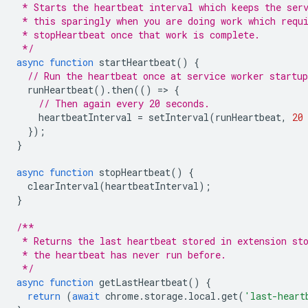
 * Starts the heartbeat interval which keeps the ser
 * this sparingly when you are doing work which requ
 * stopHeartbeat once that work is complete.
 */
async
function
startHeartbeat
()
{
// Run the heartbeat once at service worker startup
runHeartbeat
().
then
(()
=
>
{
// Then again every 20 seconds.
heartbeatInterval
=
setInterval
(
runHeartbeat
,
20
});
}
async
function
stopHeartbeat
()
{
clearInterval
(
heartbeatInterval
);
}
/**
 * Returns the last heartbeat stored in extension st
 * the heartbeat has never run before.
 */
async
function
getLastHeartbeat
()
{
return
(
await
chrome
.
storage
.
local
.
get
(
'last-heart