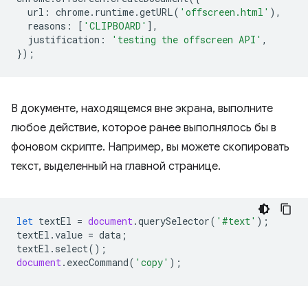
url
:
chrome
.
runtime
.
getURL
(
'offscreen.html'
),
reasons
:
[
'CLIPBOARD'
],
justification
:
'testing the offscreen API'
,
});
В документе, находящемся вне экрана, выполните
любое действие, которое ранее выполнялось бы в
фоновом скрипте. Например, вы можете скопировать
текст, выделенный на главной странице.
let
textEl
=
document
.
querySelector
(
'#text'
);
textEl
.
value
=
data
;
textEl
.
select
();
document
.
execCommand
(
'copy'
);