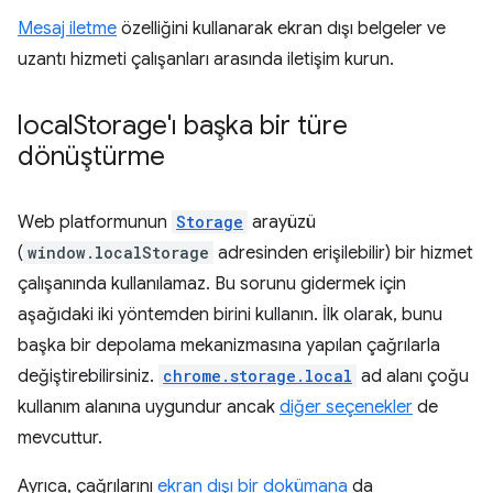
Mesaj iletme
özelliğini kullanarak ekran dışı belgeler ve
uzantı hizmeti çalışanları arasında iletişim kurun.
local
Storage'ı başka bir türe
dönüştürme
Web platformunun
Storage
arayüzü
(
window.localStorage
adresinden erişilebilir) bir hizmet
çalışanında kullanılamaz. Bu sorunu gidermek için
aşağıdaki iki yöntemden birini kullanın. İlk olarak, bunu
başka bir depolama mekanizmasına yapılan çağrılarla
değiştirebilirsiniz.
chrome.storage.local
ad alanı çoğu
kullanım alanına uygundur ancak
diğer seçenekler
de
mevcuttur.
Ayrıca, çağrılarını
ekran dışı bir dokümana
da