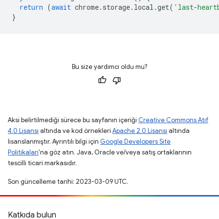
return
(
await
chrome
.
storage
.
local
.
get
(
'last-heart
}
Bu size yardımcı oldu mu?
Aksi belirtilmediği sürece bu sayfanın içeriği
Creative Commons Atıf
4.0 Lisansı
altında ve kod örnekleri
Apache 2.0 Lisansı
altında
lisanslanmıştır. Ayrıntılı bilgi için
Google Developers Site
Politikaları
'na göz atın. Java, Oracle ve/veya satış ortaklarının
tescilli ticari markasıdır.
Son güncelleme tarihi: 2023-03-09 UTC.
Katkıda bulun