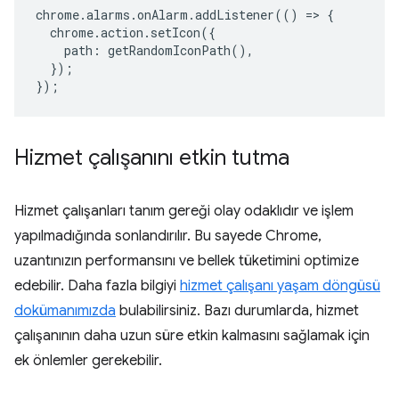
chrome
.
alarms
.
onAlarm
.
addListener
(()
=>
{
chrome
.
action
.
setIcon
({
path
:
getRandomIconPath
(),
});
});
Hizmet çalışanını etkin tutma
Hizmet çalışanları tanım gereği olay odaklıdır ve işlem
yapılmadığında sonlandırılır. Bu sayede Chrome,
uzantınızın performansını ve bellek tüketimini optimize
edebilir. Daha fazla bilgiyi
hizmet çalışanı yaşam döngüsü
dokümanımızda
bulabilirsiniz. Bazı durumlarda, hizmet
çalışanının daha uzun süre etkin kalmasını sağlamak için
ek önlemler gerekebilir.