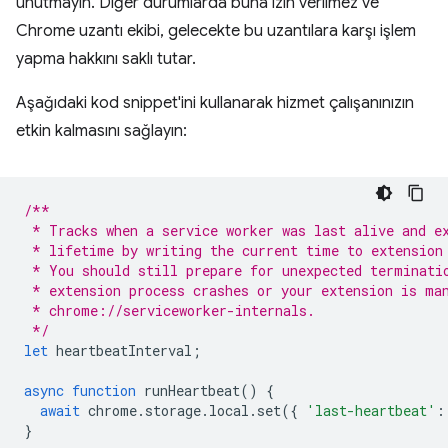
unutmayın. Diğer durumlarda buna izin verilmez ve
Chrome uzantı ekibi, gelecekte bu uzantılara karşı işlem
yapma hakkını saklı tutar.
Aşağıdaki kod snippet'ini kullanarak hizmet çalışanınızın
etkin kalmasını sağlayın:
/**
 * Tracks when a service worker was last alive and e
 * lifetime by writing the current time to extension
 * You should still prepare for unexpected terminati
 * extension process crashes or your extension is ma
 * chrome://serviceworker-internals. 
 */
let
heartbeatInterval
;
async
function
runHeartbeat
()
{
await
chrome
.
storage
.
local
.
set
({
'last-heartbeat'
:
}