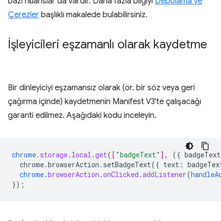
bazı nüanslar da vardır. Daha fazla bilgiyi
Depolama ve
Çerezler
başlıklı makalede bulabilirsiniz.
İşleyicileri eşzamanlı olarak kaydetme
Bir dinleyiciyi eşzamansız olarak (ör. bir söz veya geri
çağırma içinde) kaydetmenin Manifest V3'te çalışacağı
garanti edilmez. Aşağıdaki kodu inceleyin.
chrome
.
storage
.
local
.
get
(
[
"badgeText"
]
,
(
{
badgeText
chrome.browserAction.setBadgeText({
text
:
badgeTex
chrome
.
browserAction
.
onClicked
.
addListener
(
handleA
}
);