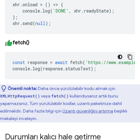
xhr
.
onload
=
()
=>
{
console
.
log
(
'DONE'
,
xhr
.
readyState
);
};
xhr
.
send
(
null
);
fetch()
const
response
=
await
fetch
(
'https://www.example.
console
.
log
(
response
.
statusText
);
Önemli nokta:
Daha önce yürütülebilir kodu almak için
veya
kullandıysanız artık bunu
XMLHttpRequest()
fetch()
yapamazsınız. Tüm yürütülebilir kodlar, uzantı paketinize dahil
edilmelidir. Daha fazla bilgi için
Uzantı güvenliğini artırma
başlıklı
makaleyi inceleyin.
Durumları kalıcı hale getirme