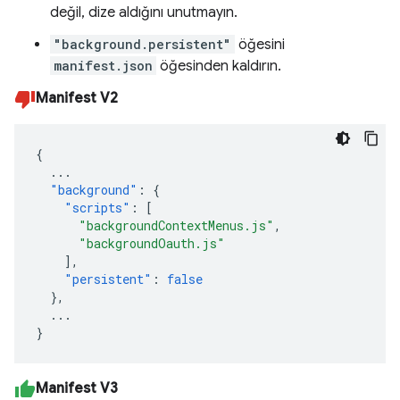
değil, dize aldığını unutmayın.
"background.persistent"
öğesini
manifest.json
öğesinden kaldırın.
Manifest V2
{
...
"background"
:
{
"scripts"
:
[
"backgroundContextMenus.js"
,
"backgroundOauth.js"
],
"persistent"
:
false
},
...
}
Manifest V3