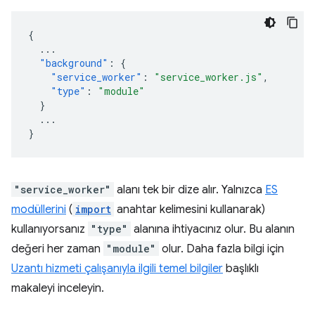
{
...
"background"
:
{
"service_worker"
:
"service_worker.js"
,
"type"
:
"module"
}
...
}
"service_worker"
alanı tek bir dize alır. Yalnızca
ES
modüllerini
(
import
anahtar kelimesini kullanarak)
kullanıyorsanız
"type"
alanına ihtiyacınız olur. Bu alanın
değeri her zaman
"module"
olur. Daha fazla bilgi için
Uzantı hizmeti çalışanıyla ilgili temel bilgiler
başlıklı
makaleyi inceleyin.