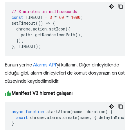
// 3 minutes in milliseconds
const
TIMEOUT
=
3
*
60
*
1000
;
setTimeout
(()
=>
{
chrome
.
action
.
setIcon
({
path
:
getRandomIconPath
(),
});
},
TIMEOUT
);
Bunun yerine
Alarms API
'yi kullanın. Diğer dinleyicilerde
olduğu gibi, alarm dinleyicileri de komut dosyanızın en üst
düzeyinde kaydedilmelidir.
Manifest V3 hizmet çalışanı
async
function
startAlarm
(
name
,
duration
)
{
await
chrome
.
alarms
.
create
(
name
,
{
delayInMinute
}