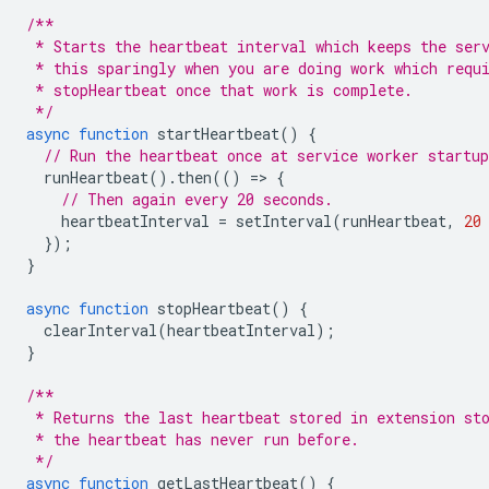
/**
 * Starts the heartbeat interval which keeps the ser
 * this sparingly when you are doing work which requ
 * stopHeartbeat once that work is complete.
 */
async
function
startHeartbeat
()
{
// Run the heartbeat once at service worker startup
runHeartbeat
().
then
(()
=
>
{
// Then again every 20 seconds.
heartbeatInterval
=
setInterval
(
runHeartbeat
,
20
});
}
async
function
stopHeartbeat
()
{
clearInterval
(
heartbeatInterval
);
}
/**
 * Returns the last heartbeat stored in extension st
 * the heartbeat has never run before.
 */
async
function
getLastHeartbeat
()
{