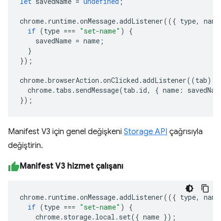
let
savedName
=
undefined
;
chrome
.
runtime
.
onMessage
.
addListener
(({
type
,
name
if
(
type
===
"set-name"
)
{
savedName
=
name
;
}
});
chrome
.
browserAction
.
onClicked
.
addListener
((
tab
)
=
chrome
.
tabs
.
sendMessage
(
tab
.
id
,
{
name
:
savedNam
});
Manifest V3 için genel değişkeni
Storage API
çağrısıyla
değiştirin.
Manifest V3 hizmet çalışanı
chrome
.
runtime
.
onMessage
.
addListener
(({
type
,
name
if
(
type
===
"set-name"
)
{
chrome
.
storage
.
local
.
set
({
name
});