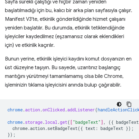
Sayfa sürekli çalıştığı ve hiçbir zaman yeniden
başlatılmadığı için bu, kalıcı bir arka plan sayfasıyla çalışır.
Manifest V3'te, etkinlik gönderildiğinde hizmet çalışanı
yeniden başlatılır. Bu durumda, etkinlik tetiklendiğinde
işleyiciler kaydedilmez (eşzamansız olarak eklendikleri
için) ve etkinlik kaçırılır.
Bunun yerine, etkinlik işleyici kaydını komut dosyanızın en
üst düzeyine taşıyın. Bu sayede, uzantınız başlangıç
mantığını yürütmeyi tamamlamamış olsa bile Chrome,
işleminizin tıklama işleyicisini anında bulup çağırabilir.
chrome
.
action
.
onClicked
.
addListener
(
handleActionClic
chrome
.
storage
.
local
.
get
(
[
"badgeText"
]
,
(
{
badgeText
chrome.action.setBadgeText({
text
:
badgeText
}
);
}
);