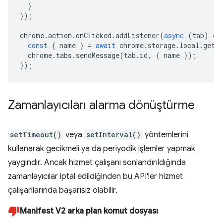
}
});
chrome
.
action
.
onClicked
.
addListener
(
async
(
tab
)
=>
const
{
name
}
=
await
chrome
.
storage
.
local
.
get
(
chrome
.
tabs
.
sendMessage
(
tab
.
id
,
{
name
});
});
Zamanlayıcıları alarma dönüştürme
setTimeout()
veya
setInterval()
yöntemlerini
kullanarak gecikmeli ya da periyodik işlemler yapmak
yaygındır. Ancak hizmet çalışanı sonlandırıldığında
zamanlayıcılar iptal edildiğinden bu API'ler hizmet
çalışanlarında başarısız olabilir.
Manifest V2 arka plan komut dosyası