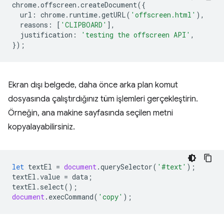
chrome
.
offscreen
.
createDocument
({
url
:
chrome
.
runtime
.
getURL
(
'offscreen.html'
),
reasons
:
[
'CLIPBOARD'
],
justification
:
'testing the offscreen API'
,
});
Ekran dışı belgede, daha önce arka plan komut
dosyasında çalıştırdığınız tüm işlemleri gerçekleştirin.
Örneğin, ana makine sayfasında seçilen metni
kopyalayabilirsiniz.
let
textEl
=
document
.
querySelector
(
'#text'
);
textEl
.
value
=
data
;
textEl
.
select
();
document
.
execCommand
(
'copy'
);