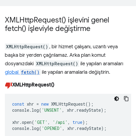
XMLHttp
Request(
) işlevini genel
fetch(
) işleviyle değiştirme
XMLHttpRequest()
, bir hizmet çalışanı, uzantı veya
başka bir yerden çağrılamaz. Arka plan komut
dosyanızdaki
XMLHttpRequest()
ile yapılan aramaları
global
fetch()
ile yapılan aramalarla değiştirin.
XMLHttpRequest()
const
xhr
=
new
XMLHttpRequest
();
console
.
log
(
'UNSENT'
,
xhr
.
readyState
);
xhr
.
open
(
'GET'
,
'/api'
,
true
);
console
.
log
(
'OPENED'
,
xhr
.
readyState
);