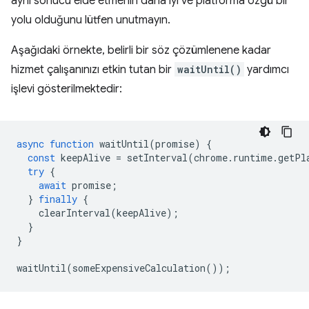
aynı sonucu elde etmenin daha iyi ve platforma özgü bir
yolu olduğunu lütfen unutmayın.
Aşağıdaki örnekte, belirli bir söz çözümlenene kadar
hizmet çalışanınızı etkin tutan bir
waitUntil()
yardımcı
işlevi gösterilmektedir:
async
function
waitUntil
(
promise
)
{
const
keepAlive
=
setInterval
(
chrome
.
runtime
.
getPl
try
{
await
promise
;
}
finally
{
clearInterval
(
keepAlive
);
}
}
waitUntil
(
someExpensiveCalculation
());