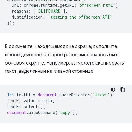
url
:
chrome
.
runtime
.
getURL
(
'offscreen.html'
),
reasons
:
[
'CLIPBOARD'
],
justification
:
'testing the offscreen API'
,
});
В документе, находящемся вне экрана, выполните
любое действие, которое ранее выполнялось бы в
фоновом скрипте. Например, вы можете скопировать
текст, выделенный на главной странице.
let
textEl
=
document
.
querySelector
(
'#text'
);
textEl
.
value
=
data
;
textEl
.
select
();
document
.
execCommand
(
'copy'
);