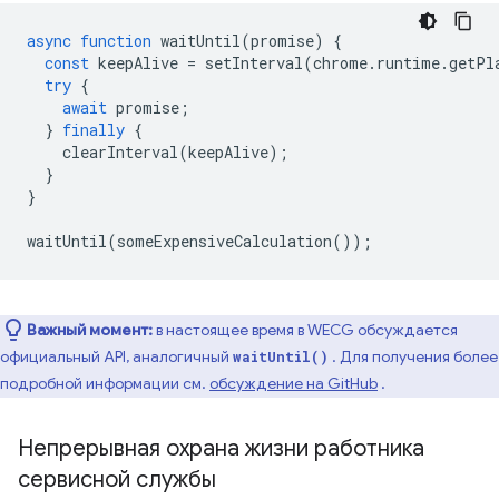
async
function
waitUntil
(
promise
)
{
const
keepAlive
=
setInterval
(
chrome
.
runtime
.
getPl
try
{
await
promise
;
}
finally
{
clearInterval
(
keepAlive
);
}
}
waitUntil
(
someExpensiveCalculation
());
Важный момент:
в настоящее время в WECG обсуждается
официальный API, аналогичный
. Для получения более
waitUntil()
подробной информации см.
обсуждение на GitHub
.
Непрерывная охрана жизни работника
сервисной службы