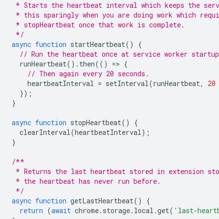
 * Starts the heartbeat interval which keeps the ser
 * this sparingly when you are doing work which requ
 * stopHeartbeat once that work is complete.
 */
async
function
startHeartbeat
()
{
// Run the heartbeat once at service worker startup
runHeartbeat
().
then
(()
=
>
{
// Then again every 20 seconds.
heartbeatInterval
=
setInterval
(
runHeartbeat
,
20
});
}
async
function
stopHeartbeat
()
{
clearInterval
(
heartbeatInterval
);
}
/**
 * Returns the last heartbeat stored in extension st
 * the heartbeat has never run before.
 */
async
function
getLastHeartbeat
()
{
return
(
await
chrome
.
storage
.
local
.
get
(
'last-heart