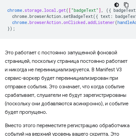
chrome
.
storage
.
local
.
get
(
[
"badgeText"
]
,
(
{
badgeText
chrome.browserAction.setBadgeText({
text
:
badgeTex
chrome
.
browserAction
.
onClicked
.
addListener
(
handleA
}
);
Это работает с постоянно запущенной фоновой
страницей, поскольку страница постоянно работает
и никогда не переинициализируется. В Manifest V3
сервис-воркер будет переинициализирован при
отправке события. Это означает, что когда событие
срабатывает, слушатели не будут зарегистрированы
(поскольку они добавляются асинхронно), и событие
будет пропущено.
Вместо этого переместите регистрацию обработчика
событий на верхний уровень вашего скрипта. Это