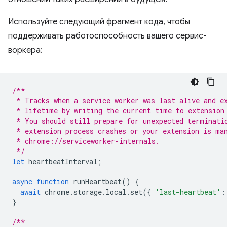
Используйте следующий фрагмент кода, чтобы
поддерживать работоспособность вашего сервис-
воркера:
/**
 * Tracks when a service worker was last alive and e
 * lifetime by writing the current time to extension
 * You should still prepare for unexpected terminati
 * extension process crashes or your extension is ma
 * chrome://serviceworker-internals. 
 */
let
heartbeatInterval
;
async
function
runHeartbeat
()
{
await
chrome
.
storage
.
local
.
set
({
'last-heartbeat'
:
}
/**