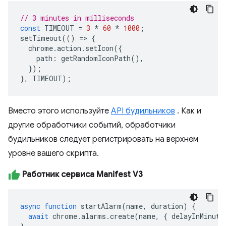
// 3 minutes in milliseconds
const
TIMEOUT
=
3
*
60
*
1000
;
setTimeout
(()
=>
{
chrome
.
action
.
setIcon
({
path
:
getRandomIconPath
(),
});
},
TIMEOUT
);
Вместо этого используйте
API будильников
. Как и
другие обработчики событий, обработчики
будильников следует регистрировать на верхнем
уровне вашего скрипта.
Работник сервиса Manifest V3
async
function
startAlarm
(
name
,
duration
)
{
await
chrome
.
alarms
.
create
(
name
,
{
delayInMinute