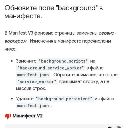
Обновите поле "background" в
манифесте
.
В Manifest V3 фоновые страницы заменены
сервис-
воркером
. Изменения в манифесте перечислены
ниже.
Замените
"background.scripts"
на
"background.service_worker"
в файле
manifest.json
. Обратите внимание, что поле
"service_worker"
принимает строку, а не
массив строк.
Удалите
"background.persistent"
из файла
manifest.json
.
Манифест V2