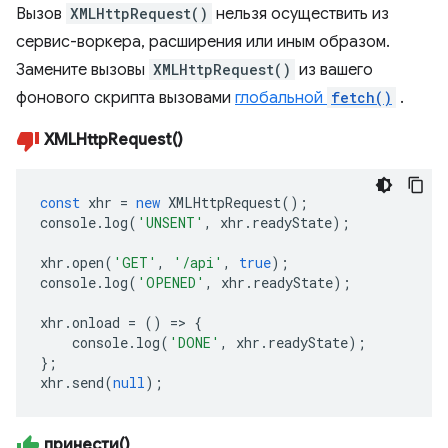
Вызов
XMLHttpRequest()
нельзя осуществить из
сервис-воркера, расширения или иным образом.
Замените вызовы
XMLHttpRequest()
из вашего
фонового скрипта вызовами
глобальной
fetch()
.
XMLHttpRequest()
const
xhr
=
new
XMLHttpRequest
();
console
.
log
(
'UNSENT'
,
xhr
.
readyState
);
xhr
.
open
(
'GET'
,
'/api'
,
true
);
console
.
log
(
'OPENED'
,
xhr
.
readyState
);
xhr
.
onload
=
()
=>
{
console
.
log
(
'DONE'
,
xhr
.
readyState
);
};
xhr
.
send
(
null
);
принести()