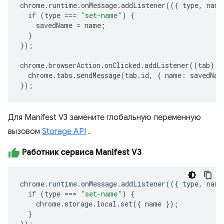
chrome
.
runtime
.
onMessage
.
addListener
(({
type
,
name
if
(
type
===
"set-name"
)
{
savedName
=
name
;
}
});
chrome
.
browserAction
.
onClicked
.
addListener
((
tab
)
=
chrome
.
tabs
.
sendMessage
(
tab
.
id
,
{
name
:
savedNam
});
Для Manifest V3 замените глобальную переменную
вызовом
Storage API
.
Работник сервиса Manifest V3
chrome
.
runtime
.
onMessage
.
addListener
(({
type
,
name
if
(
type
===
"set-name"
)
{
chrome
.
storage
.
local
.
set
({
name
});
}
});