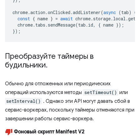
chrome
.
action
.
onClicked
.
addListener
(
async
(
tab
)
=>
const
{
name
}
=
await
chrome
.
storage
.
local
.
get
(
chrome
.
tabs
.
sendMessage
(
tab
.
id
,
{
name
});
});
Преобразуйте таймеры в
будильники
.
Обычно для отложенных или периодических
операций используются методы
setTimeout()
или
setInterval()
. Однако эти API могут давать сбой в
сервис-воркерах, поскольку таймеры отменяются при
завершении работы сервис-воркера.
Фоновый скрипт Manifest V2