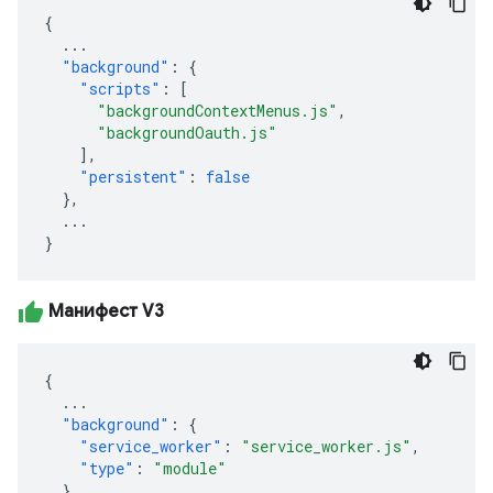
{
...
"background"
:
{
"scripts"
:
[
"backgroundContextMenus.js"
,
"backgroundOauth.js"
],
"persistent"
:
false
},
...
}
Манифест V3
{
...
"background"
:
{
"service_worker"
:
"service_worker.js"
,
"type"
:
"module"
}