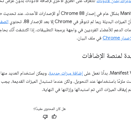
يرات بشأن الأذونات
للتعرّف على الطرق الأخرى لإضافة الأذونات بدون عرض تح
يتوفّر ملف Manifest V3 بشكل عام في إصدار Chrome 88 أو الإصدار
بديلة ربما لم تتوفّر في Chrome إلا بعد الإصدار 88. تحتوي
الصفح
ت الدعم للأعضاء الفرديين في واجهة برمجة التطبيقات. إذا اكتشفت أنّك بحاج
ر Chrome
في ملف البيان.
دة لمنصة الإضافات
إضافة ميزات جديدة
Manife. ولست ملزمًا باستخدامها عند التحويل، ولكن عندما تستبدل الميزات القديمة، ي
 إيقاف الميزات التي تم استبدالها وإزالتها في النهاية.
هل كان المحتوى مفيدًا؟