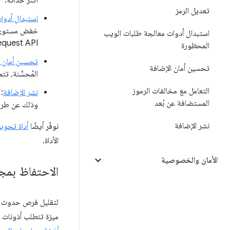
أكثر حداثة.
تعديل الرمز
استبدال أدوا
خفض مستوى ال
استبدال أدوات معالجة طلبات الويب
Delarative Net Request API للإضافات 
المحظورة
تحسين أمان ا
تحسين أمان الإضافة
المُحسَّنة، ت
التعامل مع مخالفات الرموز
نشر الإضافة
المستضافة عن بُعد
وذلك عن طريق
نشر الإضافة
نوفّر أيضًا
أداة تحويل
الأداة.
الأمان والخصوصية
الاحتفاظ بمجم
لتقليل فرص حدوث مش
ميزة تتطلب أذونات 