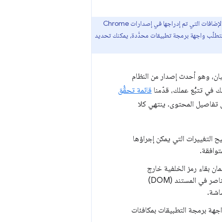
يتوفّر إصدار Manifest V3 بشكل عام في إصدار Chrome 88 أو الإصدارات الأحدث. وبالنسبة إلى ميزات الإضافات التي تم إدراجها في إصدارات Chrome
تطلّب واجهة برمجة تطبيقات محدَّدة، يمكنك تحديد
لإضافات من الإصدار 2 من ملف البيان إلى الإصدار 3 من ملف البيان، وهو أحدث إصدار من النظام
قائمة تحقُّق
 تفاصيل المحتوى. ينتهي كلا
قسم توضيح التغييرات التي يمكن إجراؤها
توافقة.
ن بقاء رمز الخلفية خارج
سلسلة التعليمات الرئيسية حيث يمكن أن يضر بالأداء. يتطلب هذا التغيير أيضًا نقل نموذج العناصر في المستند (DOM)
اشة.
جهة برمجة التطبيقات بمكافئات