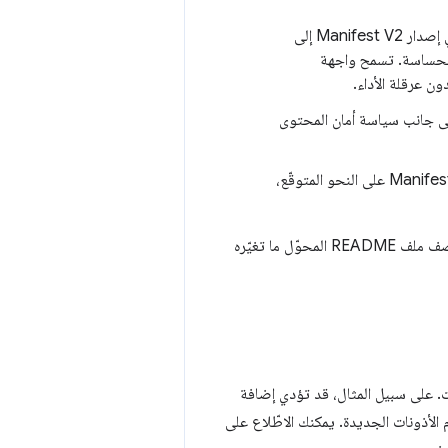
: قد يؤدي حظر طلبات الشبكة أو تعديلها في إصدار Manifest V2 إلى
الحساسة. تسمح واجهة
عدة طرق. إلى جانب سياسة أمان المحتوى
: يوضِّح هذا القسم طريقة طرح الإضافة خطوة بخطوة لضمان عمل الإضافة Manifest V3 على النحو المتوقّع،
. وهو لا يؤدي كل شيء نيابةً عنك، ولكنه سيساعدك في البدء. يصف ملف README المحوّل ما تغيّره
. على سبيل المثال، قد تؤدي إضافة
الأذونات الجديدة. يمكنك الاطّلاع على