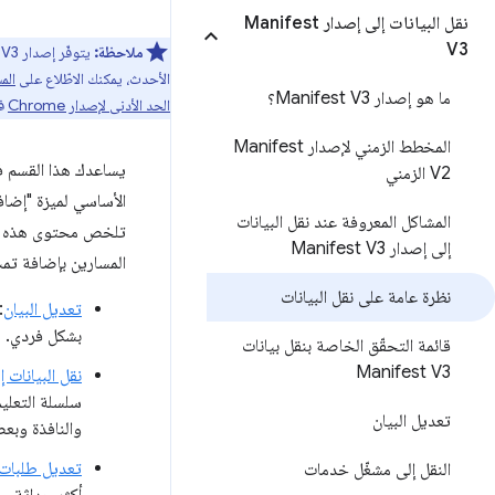
نقل البيانات إلى إصدار Manifest
V3
ملاحظة:
الأحدث، يمكنك الاطّلاع على
الم
ما هو إصدار Manifest V3؟
الحد الأدنى لإصدار Chrome
في
المخطط الزمني لإصدار Manifest
V2 الزمني
الأساسي لميزة "إضافات Chrome". تنقسم أعمال النقل على نطاق واسع إلى الفئات التالية. لمساعدتك في 
المشاكل المعروفة عند نقل البيانات
تلخص محتوى هذه الم
إلى إصدار Manifest V3
المسارين بإضافة تمت
نظرة عامة على نقل البيانات
تعديل البيان
:
بشكل فردي. يت
قائمة التحقّق الخاصة بنقل بيانات
Manifest V3
نقل البيانات 
تعديل البيان
والنافذة وبع
تعديل طلبات 
النقل إلى مشغّل خدمات