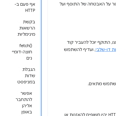
מור על האבטחה של התוסף ועל
אף פעם ב-
HTTP
בקשת
הרשאות
מינימליות
שבונות המפתחים ייפרצו, התוקף יוכל להעביר קוד
‫fetch()‎
ת דו-שלבי
, ועדיף להשתמש
חוצה-דומיי
נים
הגבלת
שדות
במניפסט
משתמש מתאים.
אפשר
להתחבר
אליהן
באופן
כשמבקשים או שולחים נתונים, צריך להימנע מחיבור HTTP. צריך להניח שחיבורי HTTP יהיו חשופים להאזנות או