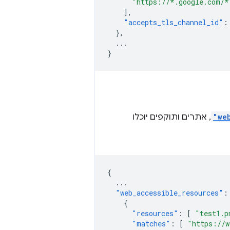
"https://*.google.com/*
],
"accepts_tls_channel_id"
:
},
...
}
"we
, אתרים ותוקפים יוכלו
{
...
"web_accessible_resources"
:
{
"resources"
:
[
"test1.p
"matches"
:
[
"https://w