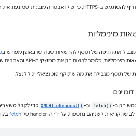
, כי יש לו אבטחה מובנית שמונעת את רוב
ות מינימליות
מ
ליות, כלומר לרשום רק את ממשקי ה-API והאתרים שהם תלויים בהם.
של תוסף מגבילה את מה שתוקף פוטנציאלי יכול לנצל.
מש רק ב-
fetch()
וב-
XMLHttpRequest()
כדי לקבל משאבים 
שהקריאות לשניהם נחטפות על ידי ה-handler של
fetch
בקובץ הש