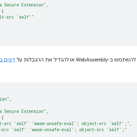
a Secure Extension"
,
{
lt-src 'self'"
We או להגדיל את ההגבלות על
דפים ב-ndbox
ion"
,
a Secure Extension"
,
{
t-src 'self' 'wasm-unsafe-eval'; object-src 'self';"
,
-src 'self' 'wasm-unsafe-eval'; object-src 'self';"