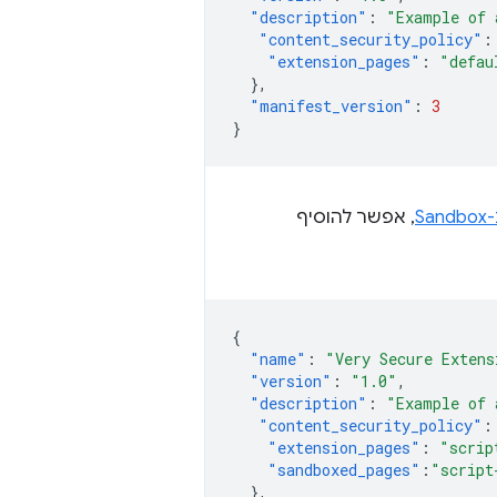
"description"
:
"Example of 
"content_security_policy"
:
"extension_pages"
:
"defau
},
"manifest_version"
:
3
}
Sa
, אפשר להוסיף
{
"name"
:
"Very Secure Extens
"version"
:
"1.0"
,
"description"
:
"Example of 
"content_security_policy"
:
"extension_pages"
:
"scrip
"sandboxed_pages"
:
"script
},