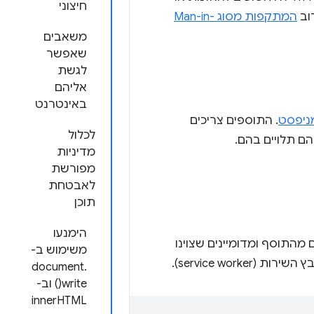
חיצוני
המתקפות מסוג Man-in-
משאבים
שאפשר
לגשת
אליהם
באינטרנט
ניפסט
. התוספים צריכים
לכלול
מדיניות
מפורשת
לאבטחת
תוכן
הימנעו
מהתוסף ומדומיינים שצוינו
משימוש ב-
ירות (service worker).
document.
write() וב-
innerHTML