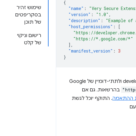
{
שימוש זהיר
"name"
:
"Very Secure Extens
"version"
:
"1.0"
,
בסקריפטים
"description"
:
"Example of 
של תוכן
"host_permissions"
:
[
"https://developer.chrome
רישום וניקוי
"https://*.google.com/*"
של קלט
],
"manifest_version"
:
3
}
התוסף הזה בדוגמה שלמעלה מבקש גישה לכל מה שנמצא ב-developer.chrome.com ולתתי-דומיין של Google
"http
בהרשאות. גם אם
 ההתאמה
. התוקף יוכל לגשת
עם