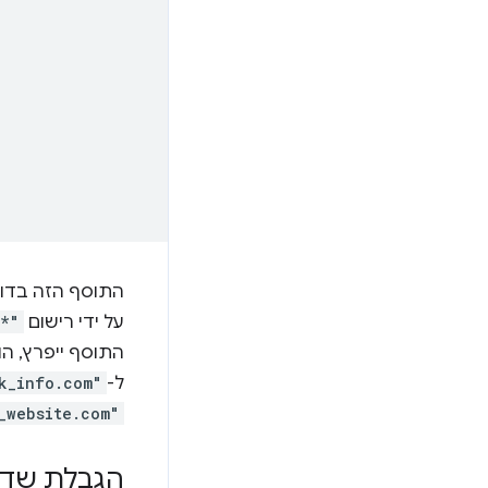
על ידי רישום
/*"
התוסף ייפרץ, הו
ל-
k_info.com"
_website.com"
הגבלת שדו