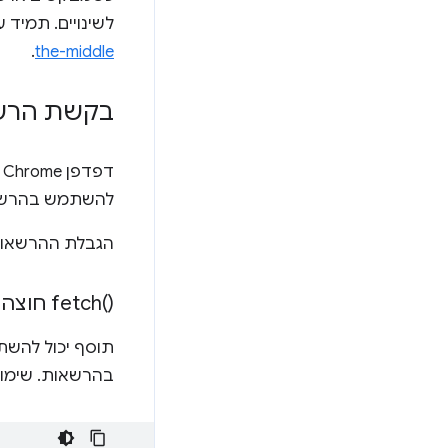
לשינויים. תמיד עדיף להשתמש ב-HTTPS
.
the-middle
בקשת הרשא
דפדפן Chrome מגביל את הגישה של תוסף להרשאות שנדרשו באופן מפורש ב
להשתמש בהרשאות מינימ
הגבלת ההרשאות 
)‎ חוצה-דומיינים
fetch(
תוסף יכול להשת
בהרשאות. שימו לב 