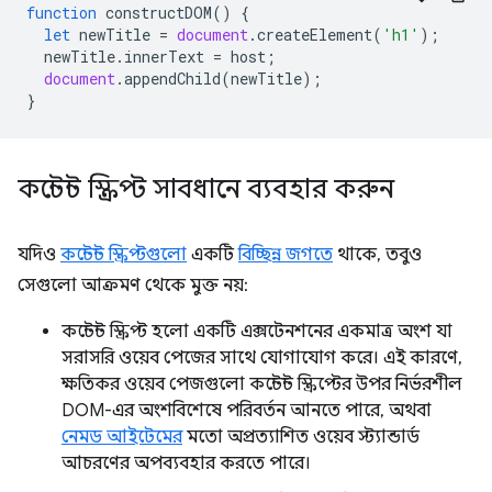
function
constructDOM
()
{
let
newTitle
=
document
.
createElement
(
'h1'
);
newTitle
.
innerText
=
host
;
document
.
appendChild
(
newTitle
);
}
কন্টেন্ট স্ক্রিপ্ট সাবধানে ব্যবহার করুন
যদিও
কন্টেন্ট স্ক্রিপ্টগুলো
একটি
বিচ্ছিন্ন জগতে
থাকে, তবুও
সেগুলো আক্রমণ থেকে মুক্ত নয়:
কন্টেন্ট স্ক্রিপ্ট হলো একটি এক্সটেনশনের একমাত্র অংশ যা
সরাসরি ওয়েব পেজের সাথে যোগাযোগ করে। এই কারণে,
ক্ষতিকর ওয়েব পেজগুলো কন্টেন্ট স্ক্রিপ্টের উপর নির্ভরশীল
DOM-এর অংশবিশেষে পরিবর্তন আনতে পারে, অথবা
নেমড আইটেমের
মতো অপ্রত্যাশিত ওয়েব স্ট্যান্ডার্ড
আচরণের অপব্যবহার করতে পারে।