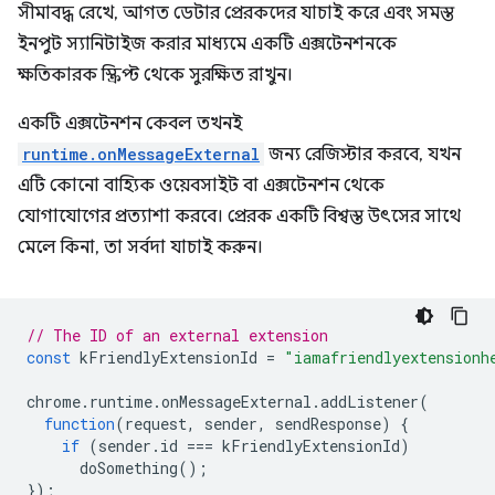
সীমাবদ্ধ রেখে, আগত ডেটার প্রেরকদের যাচাই করে এবং সমস্ত
ইনপুট স্যানিটাইজ করার মাধ্যমে একটি এক্সটেনশনকে
ক্ষতিকারক স্ক্রিপ্ট থেকে সুরক্ষিত রাখুন।
একটি এক্সটেনশন কেবল তখনই
runtime.onMessageExternal
জন্য রেজিস্টার করবে, যখন
এটি কোনো বাহ্যিক ওয়েবসাইট বা এক্সটেনশন থেকে
যোগাযোগের প্রত্যাশা করবে। প্রেরক একটি বিশ্বস্ত উৎসের সাথে
মেলে কিনা, তা সর্বদা যাচাই করুন।
// The ID of an external extension
const
kFriendlyExtensionId
=
"iamafriendlyextensionh
chrome
.
runtime
.
onMessageExternal
.
addListener
(
function
(
request
,
sender
,
sendResponse
)
{
if
(
sender
.
id
===
kFriendlyExtensionId
)
doSomething
();
});