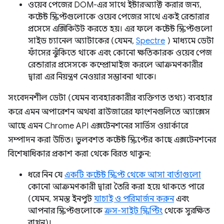
ওয়েব পেজের DOM-এর সাথে ইন্টারঅ্যাক্ট করার জন্য,
কন্টেন্ট স্ক্রিপ্টগুলোকে ওয়েব পেজের সাথে একই রেন্ডারার
প্রসেসে এক্সিকিউট করতে হয়। এর ফলে কন্টেন্ট স্ক্রিপ্টগুলো
সাইড চ্যানেল অ্যাটাকের (যেমন,
Spectre
) মাধ্যমে ডেটা
ফাঁসের ঝুঁকিতে থাকে এবং কোনো ক্ষতিকারক ওয়েব পেজ
রেন্ডারার প্রসেসকে কম্প্রোমাইজ করলে আক্রমণকারীর
দ্বারা এর নিয়ন্ত্রণ নেওয়ার সম্ভাবনা থাকে।
সংবেদনশীল ডেটা (যেমন ব্যবহারকারীর ব্যক্তিগত তথ্য) ব্যবহার
করে এমন অপারেশন অথবা ব্রাউজারের ফাংশনগুলিতে অ্যাক্সেস
আছে এমন Chrome API এক্সটেনশনের সার্ভিস ওয়ার্কারে
সম্পাদন করা উচিত। ভুলবশত কন্টেন্ট স্ক্রিপ্টের কাছে এক্সটেনশনের
বিশেষাধিকার প্রকাশ করা থেকে বিরত থাকুন:
ধরে নিন যে
একটি কন্টেন্ট স্ক্রিপ্ট থেকে আসা বার্তাগুলো
কোনো আক্রমণকারী দ্বারা তৈরি করা হয়ে থাকতে পারে
(যেমন, সমস্ত ইনপুট
যাচাই ও পরিমার্জন করুন
এবং
আপনার স্ক্রিপ্টগুলোকে
ক্রস-সাইট স্ক্রিপ্টিং
থেকে সুরক্ষিত
রাখুন)।