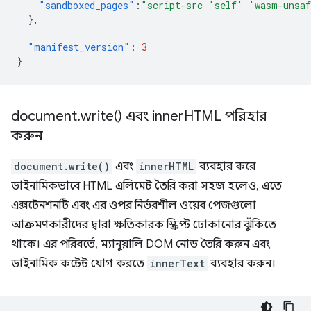
"sandboxed_pages"
:
"script-src 'self' 'wasm-unsa
},
"manifest_version"
:
3
}
document
.
write(
) এবং inner
HTML পরিহার
করুন
document.write()
এবং
innerHTML
ব্যবহার করে
ডাইনামিকভাবে HTML এলিমেন্ট তৈরি করা সহজ হলেও, এতে
এক্সটেনশনটি এবং এর ওপর নির্ভরশীল ওয়েব পেজগুলো
আক্রমণকারীদের দ্বারা ক্ষতিকারক স্ক্রিপ্ট ঢোকানোর ঝুঁকিতে
থাকে। এর পরিবর্তে, ম্যানুয়ালি DOM নোড তৈরি করুন এবং
ডাইনামিক কন্টেন্ট যোগ করতে
innerText
ব্যবহার করুন।