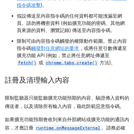
指令碼攻擊
)。
假設傳送至內容指令碼的任何資料都可能洩漏至網
頁。請勿將機密資料 (例如擴充功能的密碼、其他網
頁來源的資料、瀏覽記錄) 傳送至內容指令碼。
限制可由內容指令碼觸發的權限動作範圍。禁止內容
指令碼
觸發對任意網址的要求
，或將任意引數傳遞至
擴充功能 API (例如，禁止將任意網址傳遞至
fetch()
或
chrome.tabs.create()
方法)。
註冊及清理輸入內容
限制監聽器只能監聽擴充功能預期的內容、驗證傳入資料的
傳送者，以及清除所有輸入內容，藉此防範惡意指令碼。
如果擴充功能預期會收到來自外部網站或擴充功能的通訊內
容，才應註冊
runtime.onMessageExternal
。請務必確