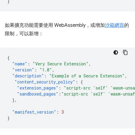
}
如果擴充功能需要使用 WebAssembly，或增加
沙箱網頁
的
限制，可以新增：
{
"name"
:
"Very Secure Extension"
,
"version"
:
"1.0"
,
"description"
:
"Example of a Secure Extension"
,
"content_security_policy"
:
{
"extension_pages"
:
"script-src 'self' 'wasm-uns
"sandboxed_pages"
:
"script-src 'self' 'wasm-unsa
},
"manifest_version"
:
3
}