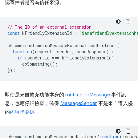
認寄件者是否為信任來源。
// The ID of an external extension
const
kFriendlyExtensionId
=
"iamafriendlyextensionh
chrome
.
runtime
.
onMessageExternal
.
addListener
(
function
(
request
,
sender
,
sendResponse
)
{
if
(
sender
.
id
===
kFriendlyExtensionId
)
doSomething
();
});
即使是來自擴充功能本身的
runtime.onMessage
事件訊
息，也應仔細檢查，確保
MessageSender
不是來自遭入侵
的
內容指令碼
。
chrome
.
runtime
.
onMessage
.
addListener
(
function
(
reques