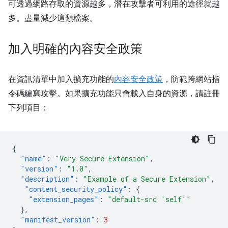
可透過網路存取的資源越多，潛在攻擊者可利用的途徑就越
多。盡量減少這類檔案。
加入明確的內容安全政策
在資訊清單中加入擴充功能的
內容安全政策
，防範跨網站指
令碼編寫攻擊。如果擴充功能只會載入自身的資源，請註冊
下列項目：
{
"name"
:
"Very Secure Extension"
,
"version"
:
"1.0"
,
"description"
:
"Example of a Secure Extension"
,
"content_security_policy"
:
{
"extension_pages"
:
"default-src 'self'"
},
"manifest_version"
:
3