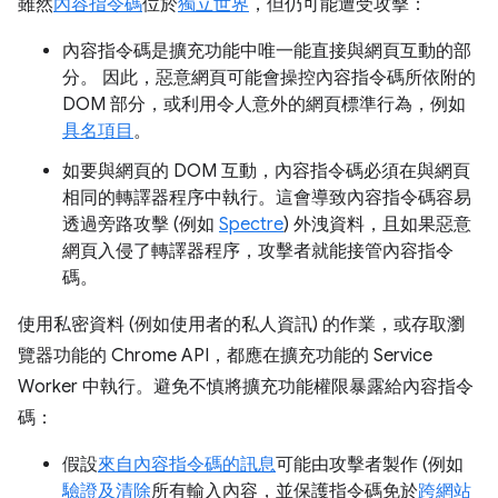
雖然
內容指令碼
位於
獨立世界
，但仍可能遭受攻擊：
內容指令碼是擴充功能中唯一能直接與網頁互動的部
分。 因此，惡意網頁可能會操控內容指令碼所依附的
DOM 部分，或利用令人意外的網頁標準行為，例如
具名項目
。
如要與網頁的 DOM 互動，內容指令碼必須在與網頁
相同的轉譯器程序中執行。這會導致內容指令碼容易
透過旁路攻擊 (例如
Spectre
) 外洩資料，且如果惡意
網頁入侵了轉譯器程序，攻擊者就能接管內容指令
碼。
使用私密資料 (例如使用者的私人資訊) 的作業，或存取瀏
覽器功能的 Chrome API，都應在擴充功能的 Service
Worker 中執行。避免不慎將擴充功能權限暴露給內容指令
碼：
假設
來自內容指令碼的訊息
可能由攻擊者製作 (例如
驗證及清除
所有輸入內容，並保護指令碼免於
跨網站