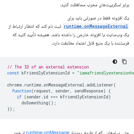
برابر اسکریپت‌های مخرب محافظت کنید.
یک افزونه فقط در صورتی باید برای
runtime.onMessageExternal
ثبت نام کند که انتظار ارتباط از
یک وب‌سایت یا افزونه خارجی را داشته باشد. همیشه تأیید کنید که
فرستنده با یک منبع قابل اعتماد مطابقت دارد.
// The ID of an external extension
const
kFriendlyExtensionId
=
"iamafriendlyextensionh
chrome
.
runtime
.
onMessageExternal
.
addListener
(
function
(
request
,
sender
,
sendResponse
)
{
if
(
sender
.
id
===
kFriendlyExtensionId
)
doSomething
();
});
حتی پیام‌هایی که از طریق رویداد
runtime.onMessage
از خود