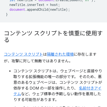
newTitle
.
innerText
=
host
;
document
.
appendChild
(
newTitle
);
}
コンテンツ スクリプトを慎重に使用す
る
コンテンツ スクリプト
は
隔離された環境
に存在します
が、攻撃に対して無敵ではありません。
コンテンツ スクリプトは、ウェブページと直接やり
取りする拡張機能の唯一の部分です。 そのため、悪
意のあるウェブページは、コンテンツ スクリプトが
依存する DOM の一部を操作したり、
名前付きアイ
テム
など、ウェブ標準の予期しない動作を悪用した
りする可能性があります。