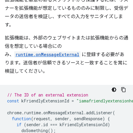
拡張機能を悪意のあるスクリプトから保護するには、リス
ナーを拡張機能が想定しているもののみに制限し、受信デ
ータの送信者を検証し、すべての入力をサニタイズしま
す。
拡張機能は、外部のウェブサイトまたは拡張機能からの通
信を想定している場合にの
み、
runtime.onMessageExternal
に登録する必要があ
ります。送信者が信頼できるソースと一致することを常に
検証してください。
// The ID of an external extension
const
kFriendlyExtensionId
=
"iamafriendlyextensionh
chrome
.
runtime
.
onMessageExternal
.
addListener
(
function
(
request
,
sender
,
sendResponse
)
{
if
(
sender
.
id
===
kFriendlyExtensionId
)
doSomething
();