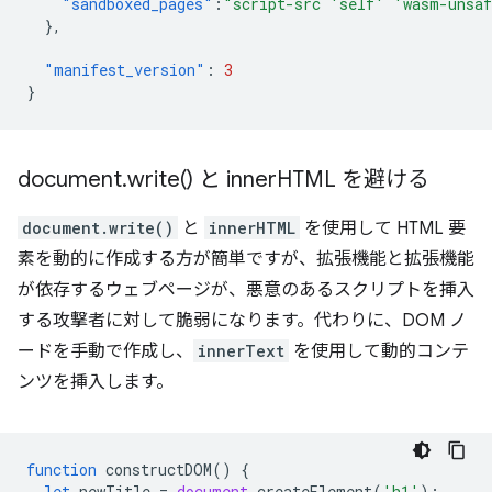
"sandboxed_pages"
:
"script-src 'self' 'wasm-unsa
},
"manifest_version"
:
3
}
document
.
write(
) と inner
HTML を避ける
document.write()
と
innerHTML
を使用して HTML 要
素を動的に作成する方が簡単ですが、拡張機能と拡張機能
が依存するウェブページが、悪意のあるスクリプトを挿入
する攻撃者に対して脆弱になります。代わりに、DOM ノ
ードを手動で作成し、
innerText
を使用して動的コンテ
ンツを挿入します。
function
constructDOM
()
{
let
newTitle
=
document
.
createElement
(
'h1'
);