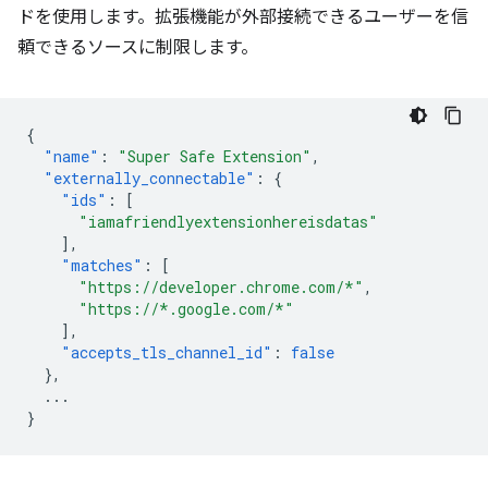
ドを使用します。拡張機能が外部接続できるユーザーを信
頼できるソースに制限します。
{
"name"
:
"Super Safe Extension"
,
"externally_connectable"
:
{
"ids"
:
[
"iamafriendlyextensionhereisdatas"
],
"matches"
:
[
"https://developer.chrome.com/*"
,
"https://*.google.com/*"
],
"accepts_tls_channel_id"
:
false
},
...
}