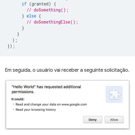
if
(
granted
)
{
// doSomething();
}
else
{
// doSomethingElse();
}
}
);
});
Em seguida, o usuário vai receber a seguinte solicitação.