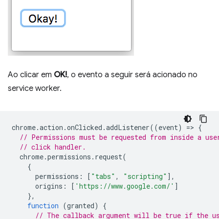
Ao clicar em
OK!
, o evento a seguir será acionado no
service worker.
chrome
.
action
.
onClicked
.
addListener
((
event
)
=
>
{
// Permissions must be requested from inside a use
// click handler.
chrome
.
permissions
.
request
(
{
permissions
:
[
"tabs"
,
"scripting"
],
origins
:
[
'https://www.google.com/'
]
},
function
(
granted
)
{
// The callback argument will be true if the u