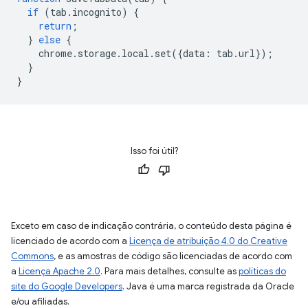
if
(
tab
.
incognito
)
{
return
;
}
else
{
chrome
.
storage
.
local
.
set
({
data
:
tab
.
url
});
}
}
Isso foi útil?
Exceto em caso de indicação contrária, o conteúdo desta página é
licenciado de acordo com a
Licença de atribuição 4.0 do Creative
Commons
, e as amostras de código são licenciadas de acordo com
a
Licença Apache 2.0
. Para mais detalhes, consulte as
políticas do
site do Google Developers
. Java é uma marca registrada da Oracle
e/ou afiliadas.