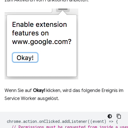
zum Aktivieren von Funktionen anbieten.
Wenn Sie auf
Okay!
klicken, wird das folgende Ereignis im
Service Worker ausgelöst.
chrome
.
action
.
onClicked
.
addListener
((
event
)
=
>
{
// Permissions must be requested from inside a use