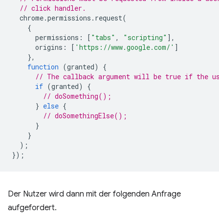
// click handler.
chrome
.
permissions
.
request
(
{
permissions
:
[
"tabs"
,
"scripting"
],
origins
:
[
'https://www.google.com/'
]
},
function
(
granted
)
{
// The callback argument will be true if the u
if
(
granted
)
{
// doSomething();
}
else
{
// doSomethingElse();
}
}
);
});
Der Nutzer wird dann mit der folgenden Anfrage
aufgefordert.