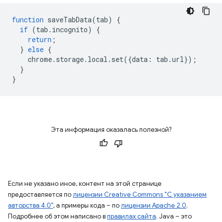
function
saveTabData
(
tab
)
{
if
(
tab
.
incognito
)
{
return
;
}
else
{
chrome
.
storage
.
local
.
set
({
data
:
tab
.
url
});
}
}
Эта информация оказалась полезной?
Если не указано иное, контент на этой странице
предоставляется по
лицензии Creative Commons "С указанием
авторства 4.0"
, а примеры кода – по
лицензии Apache 2.0
.
Подробнее об этом написано в
правилах сайта
. Java – это