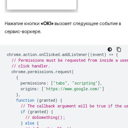
Нажатие кнопки
«ОК!»
вызовет следующее событие в
сервис-воркере.
chrome
.
action
.
onClicked
.
addListener
((
event
)
=
>
{
// Permissions must be requested from inside a use
// click handler.
chrome
.
permissions
.
request
(
{
permissions
:
[
"tabs"
,
"scripting"
],
origins
:
[
'https://www.google.com/'
]
},
function
(
granted
)
{
// The callback argument will be true if the u
if
(
granted
)
{
// doSomething();
}
else
{