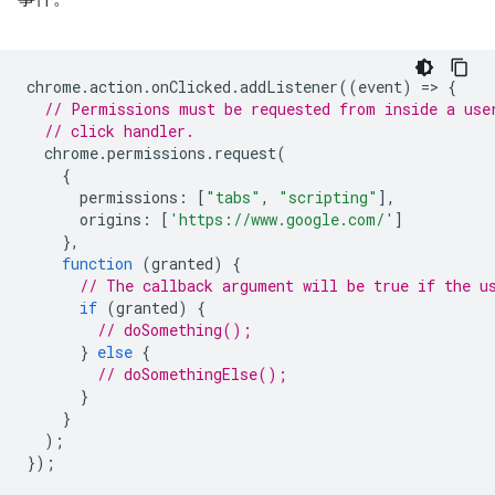
chrome
.
action
.
onClicked
.
addListener
((
event
)
=
>
{
// Permissions must be requested from inside a use
// click handler.
chrome
.
permissions
.
request
(
{
permissions
:
[
"tabs"
,
"scripting"
],
origins
:
[
'https://www.google.com/'
]
},
function
(
granted
)
{
// The callback argument will be true if the u
if
(
granted
)
{
// doSomething();
}
else
{
// doSomethingElse();
}
}
);
});