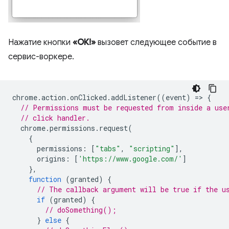
Нажатие кнопки
«ОК!»
вызовет следующее событие в
сервис-воркере.
chrome
.
action
.
onClicked
.
addListener
((
event
)
=
>
{
// Permissions must be requested from inside a use
// click handler.
chrome
.
permissions
.
request
(
{
permissions
:
[
"tabs"
,
"scripting"
],
origins
:
[
'https://www.google.com/'
]
},
function
(
granted
)
{
// The callback argument will be true if the u
if
(
granted
)
{
// doSomething();
}
else
{