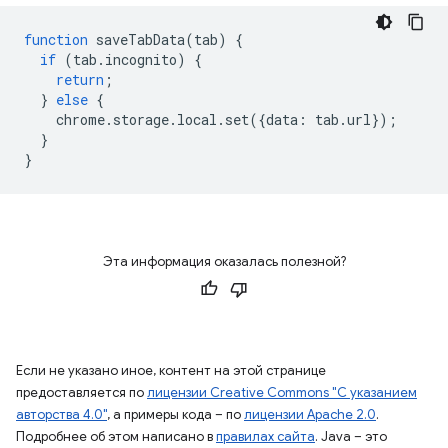
function
saveTabData
(
tab
)
{
if
(
tab
.
incognito
)
{
return
;
}
else
{
chrome
.
storage
.
local
.
set
({
data
:
tab
.
url
});
}
}
Эта информация оказалась полезной?
Если не указано иное, контент на этой странице
предоставляется по
лицензии Creative Commons "С указанием
авторства 4.0"
, а примеры кода – по
лицензии Apache 2.0
.
Подробнее об этом написано в
правилах сайта
. Java – это