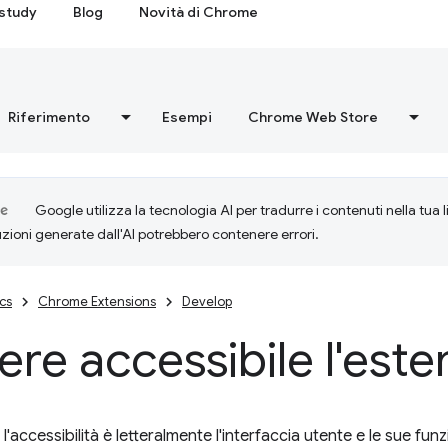
study
Blog
Novità di Chrome
Riferimento
Esempi
Chrome Web Store
Google utilizza la tecnologia AI per tradurre i contenuti nella tua 
uzioni generate dall'AI potrebbero contenere errori.
cs
Chrome Extensions
Develop
re accessibile l'este
, l'accessibilità è letteralmente l'interfaccia utente e le sue fu