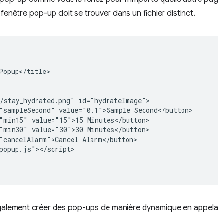
 fenêtre pop-up doit se trouver dans un fichier distinct.
Popup</title>

/stay_hydrated.png" id="hydrateImage">

"sampleSecond" value="0.1">Sample Second</button>

"min15" value="15">15 Minutes</button>

"min30" value="30">30 Minutes</button>

"cancelAlarm">Cancel Alarm</button>

popup.js"></script>

alement créer des pop-ups de manière dynamique en appel