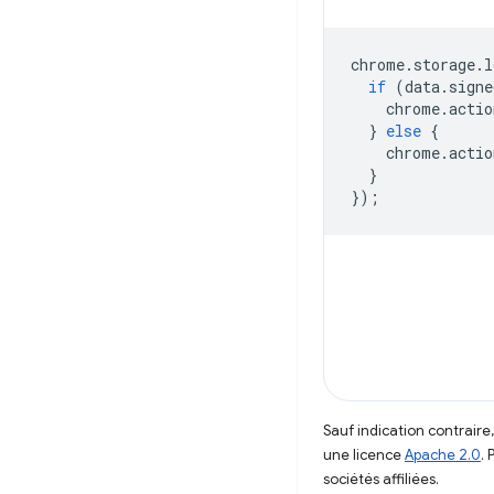
chrome
.
storage
.
l
if
(
data
.
signe
chrome
.
actio
}
else
{
chrome
.
actio
}
});
Sauf indication contraire
une licence
Apache 2.0
. 
sociétés affiliées.