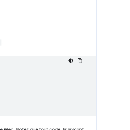
"
.
ge Web. Notez que tout code JavaScript