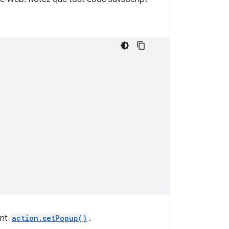
ant
action.setPopup()
.