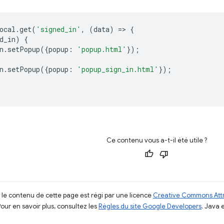
ocal
.
get
(
'signed_in'
,
(
data
)
=
>
{
d_in
)
{
n
.
setPopup
({
popup
:
'popup.html'
});
n
.
setPopup
({
popup
:
'popup_sign_in.html'
});
Ce contenu vous a-t-il été utile ?
, le contenu de cette page est régi par une licence
Creative Commons Attr
Pour en savoir plus, consultez les
Règles du site Google Developers
. Java 