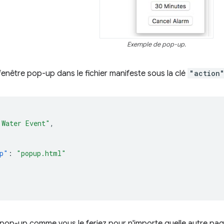
Exemple de pop-up.
fenêtre pop-up dans le fichier manifeste sous la clé
"action
 Water Event"
,
p"
:
"popup.html"
 pop-up comme vous le feriez pour n'importe quelle autre pa