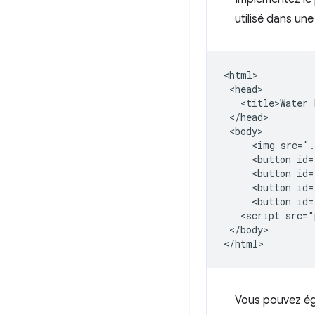
utilisé dans une
<html>

 <head>

   <title>Water 
 </head>

 <body>

     <img src=".
     <button id=
     <button id=
     <button id=
     <button id=
   <script src="
 </body>

Vous pouvez ég