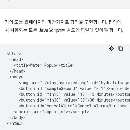
거의 모든 웹페이지와 마찬가지로 팝업을 구현합니다. 팝업에
서 사용되는 모든 JavaScript는 별도의 파일에 있어야 합니다.
<html>

 <head>

   <title>Water Popup</title>

 </head>

 <body>

     <img src="./stay_hydrated.png" id="hydrateImage"
     <button id="sampleSecond" value="0.1">Sample Sec
     <button id="min15" value="15">15 Minutes</button
     <button id="min30" value="30">30 Minutes</button
     <button id="cancelAlarm">Cancel Alarm</button>

   <script src="popup.js"></script>

 </body>
