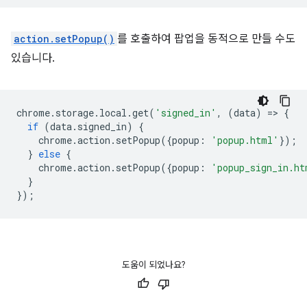
action.setPopup()
를 호출하여 팝업을 동적으로 만들 수도
있습니다.
chrome
.
storage
.
local
.
get
(
'signed_in'
,
(
data
)
=
>
{
if
(
data
.
signed_in
)
{
chrome
.
action
.
setPopup
({
popup
:
'popup.html'
});
}
else
{
chrome
.
action
.
setPopup
({
popup
:
'popup_sign_in.ht
}
});
도움이 되었나요?