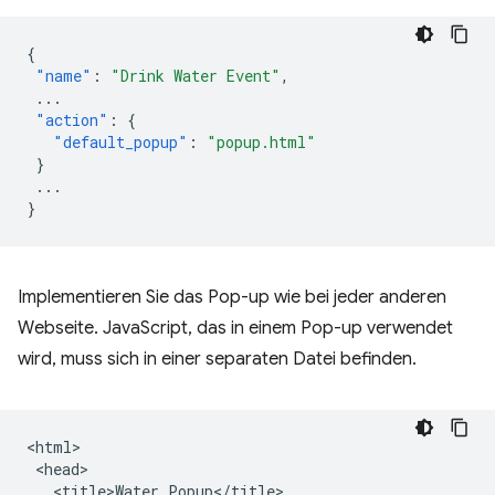
{
"name"
:
"Drink Water Event"
,
...
"action"
:
{
"default_popup"
:
"popup.html"
}
...
}
Implementieren Sie das Pop-up wie bei jeder anderen
Webseite. JavaScript, das in einem Pop-up verwendet
wird, muss sich in einer separaten Datei befinden.
<html>

 <head>

   <title>Water Popup</title>
