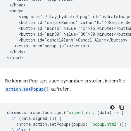
 </head>

 <body>

     <img src="./stay_hydrated.png" id="hydrateImage"
     <button id="sampleSecond" value="0.1">Sample Sec
     <button id="min15" value="15">15 Minutes</button
     <button id="min30" value="30">30 Minutes</button
     <button id="cancelAlarm">Cancel Alarm</button>

   <script src="popup.js"></script>

 </body>

Sie können Pop-ups auch dynamisch erstellen, indem Sie
action.setPopup()
aufrufen.
chrome
.
storage
.
local
.
get
(
'signed_in'
,
(
data
)
=
>
{
if
(
data
.
signed_in
)
{
chrome
.
action
.
setPopup
({
popup
:
'popup.html'
});
}
else
{