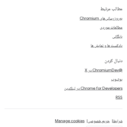
مطالب مرتبط
به‌روزرسانی‌های Chromium
مطالعات موردی
بایگانی
پادکست ها و نمایش ها
دنبال کردن
@ChromiumDev در X
یوتیوب
Chrome for Developers در لینکدین
RSS
شرایط
حریم خصوصی
Manage cookies