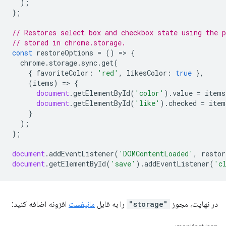
);
};
// Restores select box and checkbox state using the p
// stored in chrome.storage.
const
restoreOptions
=
()
=
>
{
chrome
.
storage
.
sync
.
get
(
{
favoriteColor
:
'red'
,
likesColor
:
true
},
(
items
)
=
>
{
document
.
getElementById
(
'color'
).
value
=
items
document
.
getElementById
(
'like'
).
checked
=
item
}
);
};
document
.
addEventListener
(
'DOMContentLoaded'
,
restor
document
.
getElementById
(
'save'
).
addEventListener
(
'c
در نهایت، مجوز
"storage"
را به فایل
مانیفست
افزونه اضافه کنید: