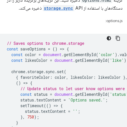
گزینه
options.html
ذخیره کنید. این گزینه‌های برگزیده کاربر را در
دستگاه‌های با استفاده از
API ذخیره می‌کند.
storage.sync
options.js:
// Saves options to chrome.storage
const
saveOptions
=
()
=
>
{
const
color
=
document
.
getElementById
(
'color'
).
val
const
likesColor
=
document
.
getElementById
(
'like'
)
chrome
.
storage
.
sync
.
set
(
{
favoriteColor
:
color
,
likesColor
:
likesColor
}
()
=
>
{
// Update status to let user know options were 
const
status
=
document
.
getElementById
(
'status
status
.
textContent
=
'Options saved.'
;
setTimeout
(()
=
>
{
status
.
textContent
=
''
;
},
750
);
}