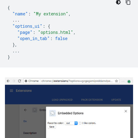
{
"name"
:
"My extension"
,
...
"options_ui"
:
{
"page"
:
"options.html"
,
"open_in_tab"
:
false
},
...
}