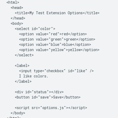
<html>

  <head>

    <title>My Test Extension Options</title>

  </head>

  <body>

    <select id="color">

      <option value="red">red</option>

      <option value="green">green</option>

      <option value="blue">blue</option>

      <option value="yellow">yellow</option>

    </select>

    <label>

      <input type="checkbox" id="like" />

      I like colors.

    </label>

    <div id="status"></div>

    <button id="save">Save</button>

    <script src="options.js"></script>

  </body>
