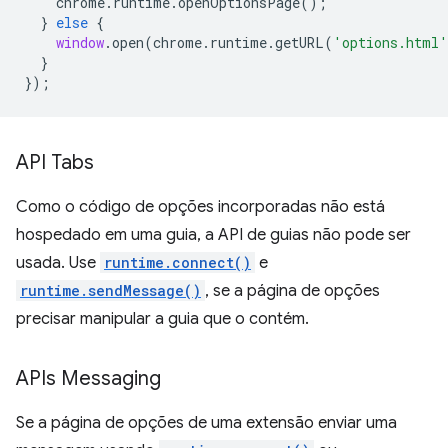
chrome
.
runtime
.
openOptionsPage
();
}
else
{
window
.
open
(
chrome
.
runtime
.
getURL
(
'options.html'
}
});
API Tabs
Como o código de opções incorporadas não está
hospedado em uma guia, a API de guias não pode ser
usada. Use
runtime.connect()
e
runtime.sendMessage()
, se a página de opções
precisar manipular a guia que o contém.
APIs Messaging
Se a página de opções de uma extensão enviar uma