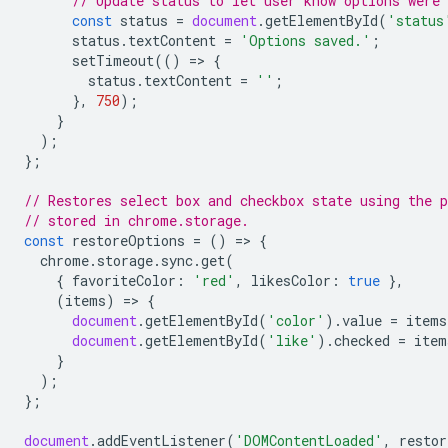
// Update status to let user know options were 
const
status
=
document
.
getElementById
(
'status
status
.
textContent
=
'Options saved.'
;
setTimeout
(()
=
>
{
status
.
textContent
=
''
;
},
750
);
}
);
};
// Restores select box and checkbox state using the p
// stored in chrome.storage.
const
restoreOptions
=
()
=
>
{
chrome
.
storage
.
sync
.
get
(
{
favoriteColor
:
'red'
,
likesColor
:
true
},
(
items
)
=
>
{
document
.
getElementById
(
'color'
).
value
=
items
document
.
getElementById
(
'like'
).
checked
=
item
}
);
};
document
.
addEventListener
(
'DOMContentLoaded'
,
restor