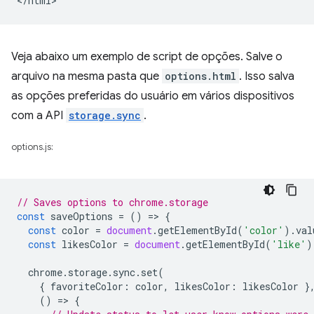
Veja abaixo um exemplo de script de opções. Salve o
arquivo na mesma pasta que
options.html
. Isso salva
as opções preferidas do usuário em vários dispositivos
com a API
storage.sync
.
options.js:
// Saves options to chrome.storage
const
saveOptions
=
()
=
>
{
const
color
=
document
.
getElementById
(
'color'
).
val
const
likesColor
=
document
.
getElementById
(
'like'
)
chrome
.
storage
.
sync
.
set
(
{
favoriteColor
:
color
,
likesColor
:
likesColor
}
()
=
>
{