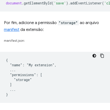
document
.
getElementById
(
'save'
).
addEventListener
(
'c
Por fim, adicione a permissão
"storage"
ao arquivo
manifest
da extensão:
manifest.json:
{

  "name": "My extension",

  ...

  "permissions": [

    "storage"

  ]

  ...
