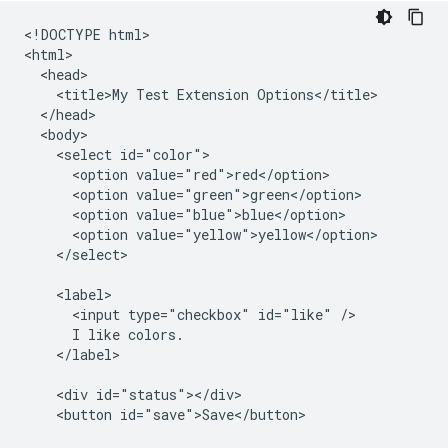
<!DOCTYPE html>

<html>

  <head>

    <title>My Test Extension Options</title>

  </head>

  <body>

    <select id="color">

      <option value="red">red</option>

      <option value="green">green</option>

      <option value="blue">blue</option>

      <option value="yellow">yellow</option>

    </select>

    <label>

      <input type="checkbox" id="like" />

      I like colors.

    </label>

    <div id="status"></div>

    <button id="save">Save</button>
