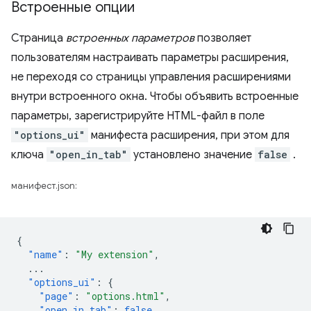
Встроенные опции
Страница
встроенных параметров
позволяет
пользователям настраивать параметры расширения,
не переходя со страницы управления расширениями
внутри встроенного окна. Чтобы объявить встроенные
параметры, зарегистрируйте HTML-файл в поле
"options_ui"
манифеста расширения, при этом для
ключа
"open_in_tab"
установлено значение
false
.
манифест.json:
{
"name"
:
"My extension"
,
...
"options_ui"
:
{
"page"
:
"options.html"
,
"open_in_tab"
:
false