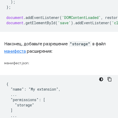
);
};
document
.
addEventListener
(
'DOMContentLoaded'
,
restor
document
.
getElementById
(
'save'
).
addEventListener
(
'c
Наконец, добавьте разрешение
"storage"
в файл
манифеста
расширения:
манифест.json:
{

  "name": "My extension",

  ...

  "permissions": [

    "storage"

  ]

  ...
