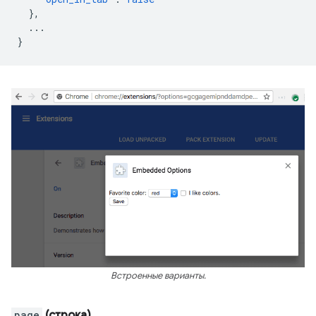
},
...
}
Встроенные варианты.
page
(строка)