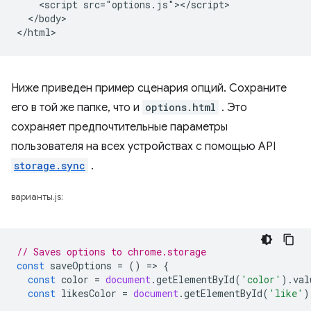
    <script src="options.js"></script>

  </body>

Ниже приведен пример сценария опций. Сохраните
его в той же папке, что и
options.html
. Это
сохраняет предпочтительные параметры
пользователя на всех устройствах с помощью API
storage.sync
.
варианты.js:
// Saves options to chrome.storage
const
saveOptions
=
()
=
>
{
const
color
=
document
.
getElementById
(
'color'
).
val
const
likesColor
=
document
.
getElementById
(
'like'
)