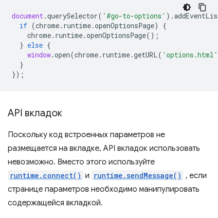
document
.
querySelector
(
'#go-to-options'
).
addEventLis
if
(
chrome
.
runtime
.
openOptionsPage
)
{
chrome
.
runtime
.
openOptionsPage
();
}
else
{
window
.
open
(
chrome
.
runtime
.
getURL
(
'options.html'
}
});
API вкладок
Поскольку код встроенных параметров не
размещается на вкладке, API вкладок использовать
невозможно. Вместо этого используйте
runtime.connect()
и
runtime.sendMessage()
, если
странице параметров необходимо манипулировать
содержащейся вкладкой.