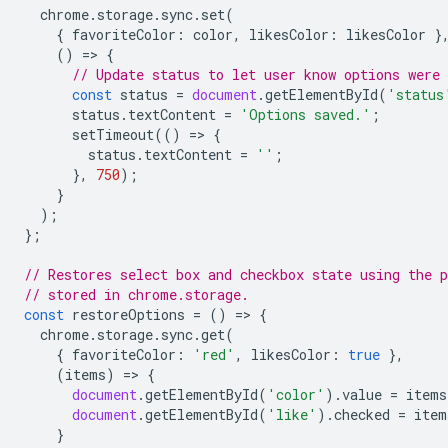
chrome
.
storage
.
sync
.
set
(
{
favoriteColor
:
color
,
likesColor
:
likesColor
}
()
=
>
{
// Update status to let user know options were 
const
status
=
document
.
getElementById
(
'status
status
.
textContent
=
'Options saved.'
;
setTimeout
(()
=
>
{
status
.
textContent
=
''
;
},
750
);
}
);
};
// Restores select box and checkbox state using the p
// stored in chrome.storage.
const
restoreOptions
=
()
=
>
{
chrome
.
storage
.
sync
.
get
(
{
favoriteColor
:
'red'
,
likesColor
:
true
},
(
items
)
=
>
{
document
.
getElementById
(
'color'
).
value
=
items
document
.
getElementById
(
'like'
).
checked
=
item
}