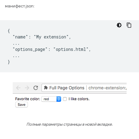
манифест.json:
{

  "name": "My extension",

  ...

  "options_page": "options.html",

  ...

Полные параметры страницы в новой вкладке.