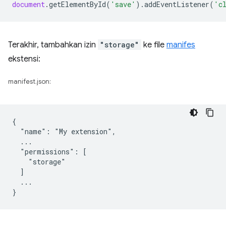
document
.
getElementById
(
'save'
).
addEventListener
(
'c
Terakhir, tambahkan izin
"storage"
ke file
manifes
ekstensi:
manifest.json:
{

  "name": "My extension",

  ...

  "permissions": [

    "storage"

  ]

  ...
