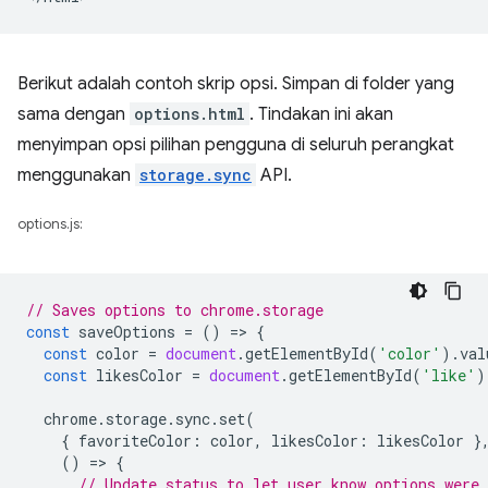
Berikut adalah contoh skrip opsi. Simpan di folder yang
sama dengan
options.html
. Tindakan ini akan
menyimpan opsi pilihan pengguna di seluruh perangkat
menggunakan
storage.sync
API.
options.js:
// Saves options to chrome.storage
const
saveOptions
=
()
=
>
{
const
color
=
document
.
getElementById
(
'color'
).
val
const
likesColor
=
document
.
getElementById
(
'like'
)
chrome
.
storage
.
sync
.
set
(
{
favoriteColor
:
color
,
likesColor
:
likesColor
}
()
=
>
{
// Update status to let user know options were 