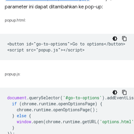
parameter ini dapat ditambahkan ke pop-up:
popup.html:
<button id="go-to-options">Go to options</button>

popup.js:
document
.
querySelector
(
'#go-to-options'
).
addEventLis
if
(
chrome
.
runtime
.
openOptionsPage
)
{
chrome
.
runtime
.
openOptionsPage
();
}
else
{
window
.
open
(
chrome
.
runtime
.
getURL
(
'options.html'
}
});