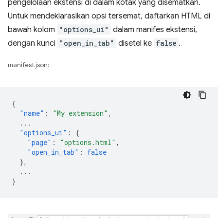
pengelolaan ekstensi di dalam kotak yang disematkan.
Untuk mendeklarasikan opsi tersemat, daftarkan HTML di
bawah kolom
"options_ui"
dalam manifes ekstensi,
dengan kunci
"open_in_tab"
disetel ke
false
.
manifest.json:
{
"name"
:
"My extension"
,
...
"options_ui"
:
{
"page"
:
"options.html"
,
"open_in_tab"
:
false
},
...
}