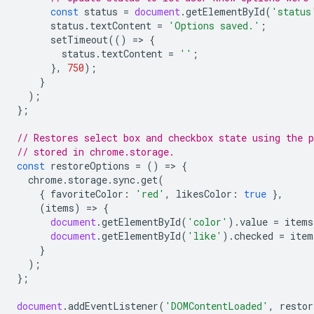
const
status
=
document
.
getElementById
(
'status
status
.
textContent
=
'Options saved.'
;
setTimeout
(()
=
>
{
status
.
textContent
=
''
;
},
750
);
}
);
};
// Restores select box and checkbox state using the p
// stored in chrome.storage.
const
restoreOptions
=
()
=
>
{
chrome
.
storage
.
sync
.
get
(
{
favoriteColor
:
'red'
,
likesColor
:
true
},
(
items
)
=
>
{
document
.
getElementById
(
'color'
).
value
=
items
document
.
getElementById
(
'like'
).
checked
=
item
}
);
};
document
.
addEventListener
(
'DOMContentLoaded'
,
restor