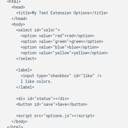
<html>

  <head>

    <title>My Test Extension Options</title>

  </head>

  <body>

    <select id="color">

      <option value="red">red</option>

      <option value="green">green</option>

      <option value="blue">blue</option>

      <option value="yellow">yellow</option>

    </select>

    <label>

      <input type="checkbox" id="like" />

      I like colors.

    </label>

    <div id="status"></div>

    <button id="save">Save</button>

    <script src="options.js"></script>

  </body>
