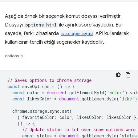
Aşağıda örnek bir seçenek komut dosyası verilmiştir.
Dosyayı
options.html
ile aynı klasöre kaydedin. Bu
sayede, farklı cihazlarda
storage.sync
API kullanılarak
kullanıcının tercih ettiği seçenekler kaydedilir.
options.js:
// Saves options to chrome.storage
const
saveOptions
=
()
=
>
{
const
color
=
document
.
getElementById
(
'color'
).
val
const
likesColor
=
document
.
getElementById
(
'like'
)
chrome
.
storage
.
sync
.
set
(
{
favoriteColor
:
color
,
likesColor
:
likesColor
}
()
=
>
{
// Update status to let user know options were 
const
status
=
document
.
getElementById
(
'status