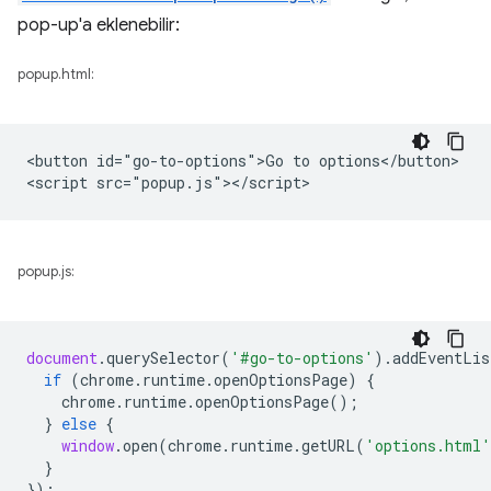
pop-up'a eklenebilir:
popup.html:
<button id="go-to-options">Go to options</button>

popup.js:
document
.
querySelector
(
'#go-to-options'
).
addEventLis
if
(
chrome
.
runtime
.
openOptionsPage
)
{
chrome
.
runtime
.
openOptionsPage
();
}
else
{
window
.
open
(
chrome
.
runtime
.
getURL
(
'options.html'
}
});