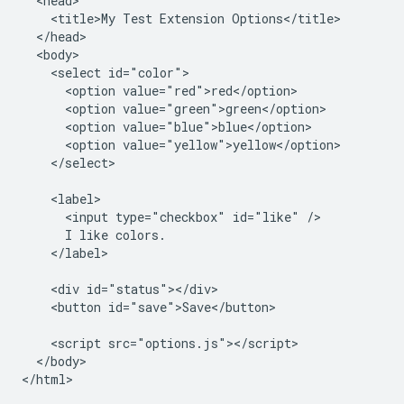
  <head>

    <title>My Test Extension Options</title>

  </head>

  <body>

    <select id="color">

      <option value="red">red</option>

      <option value="green">green</option>

      <option value="blue">blue</option>

      <option value="yellow">yellow</option>

    </select>

    <label>

      <input type="checkbox" id="like" />

      I like colors.

    </label>

    <div id="status"></div>

    <button id="save">Save</button>

    <script src="options.js"></script>

  </body>
