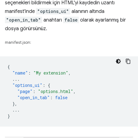
seçenekleri bildirmek için HTML'yi kaydedin uzantı
manifest'inde
"options_ui"
alanının altında
"open_in_tab"
anahtarı
false
olarak ayarlanmış bir
dosya görürsünüz.
manifest.json:
{
"name"
:
"My extension"
,
...
"options_ui"
:
{
"page"
:
"options.html"
,
"open_in_tab"
:
false
},
...
}