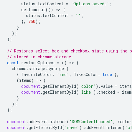
status
.
textContent
=
'Options saved.'
;
setTimeout
(()
=
>
{
status
.
textContent
=
''
;
},
750
);
}
);
};
// Restores select box and checkbox state using the p
// stored in chrome.storage.
const
restoreOptions
=
()
=
>
{
chrome
.
storage
.
sync
.
get
(
{
favoriteColor
:
'red'
,
likesColor
:
true
},
(
items
)
=
>
{
document
.
getElementById
(
'color'
).
value
=
items
document
.
getElementById
(
'like'
).
checked
=
item
}
);
};
document
.
addEventListener
(
'DOMContentLoaded'
,
restor
document
.
getElementById
(
'save'
).
addEventListener
(
'c