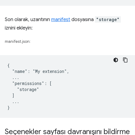
Son olarak, uzantının
manifest
dosyasına
"storage"
iznini ekleyin:
manifest.json:
{

  "name": "My extension",

  ...

  "permissions": [

    "storage"

  ]

  ...

Seçenekler sayfası davranışını bildirme