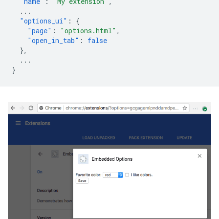
"name"
:
"My extension"
,
...
"options_ui"
:
{
"page"
:
"options.html"
,
"open_in_tab"
:
false
},
...
}