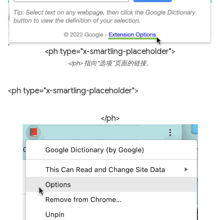
<ph type="x-smartling-placeholder">
</ph> 指向“选项”页面的链接。
<ph type="x-smartling-placeholder">
</ph>