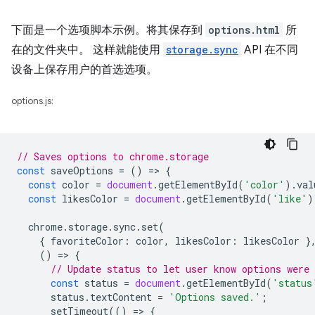
下面是一个选项脚本示例。将其保存到
options.html
所
在的文件夹中。 这样就能使用
storage.sync
API 在不同
设备上保存用户的首选选项。
options.js:
// Saves options to chrome.storage
const
saveOptions
=
()
=
>
{
const
color
=
document
.
getElementById
(
'color'
).
val
const
likesColor
=
document
.
getElementById
(
'like'
)
chrome
.
storage
.
sync
.
set
(
{
favoriteColor
:
color
,
likesColor
:
likesColor
}
()
=
>
{
// Update status to let user know options were 
const
status
=
document
.
getElementById
(
'status
status
.
textContent
=
'Options saved.'
;
setTimeout
(()
=
>
{