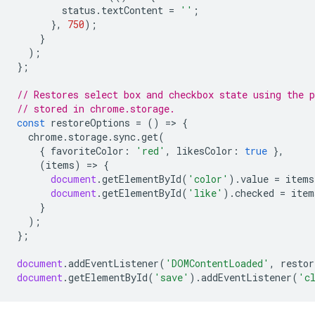
status
.
textContent
=
''
;
},
750
);
}
);
};
// Restores select box and checkbox state using the p
// stored in chrome.storage.
const
restoreOptions
=
()
=
>
{
chrome
.
storage
.
sync
.
get
(
{
favoriteColor
:
'red'
,
likesColor
:
true
},
(
items
)
=
>
{
document
.
getElementById
(
'color'
).
value
=
items
document
.
getElementById
(
'like'
).
checked
=
item
}
);
};
document
.
addEventListener
(
'DOMContentLoaded'
,
restor
document
.
getElementById
(
'save'
).
addEventListener
(
'c