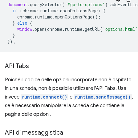
document
.
querySelector
(
'#go-to-options'
).
addEventLis
if
(
chrome
.
runtime
.
openOptionsPage
)
{
chrome
.
runtime
.
openOptionsPage
();
}
else
{
window
.
open
(
chrome
.
runtime
.
getURL
(
'options.html'
}
});
API Tabs
Poiché il codice delle opzioni incorporate non è ospitato
in una scheda, non è possibile utilizzare l'API Tabs. Usa
invece
runtime.connect()
e
runtime.sendMessage()
.
se è necessario manipolare la scheda che contiene la
pagina delle opzioni.
API di messaggistica