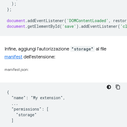
);
};
document
.
addEventListener
(
'DOMContentLoaded'
,
restor
document
.
getElementById
(
'save'
).
addEventListener
(
'c
Infine, aggiungi l'autorizzazione
"storage"
al file
manifest
dell'estensione:
manifest.json:
{

  "name": "My extension",

  ...

  "permissions": [

    "storage"

  ]

  ...
