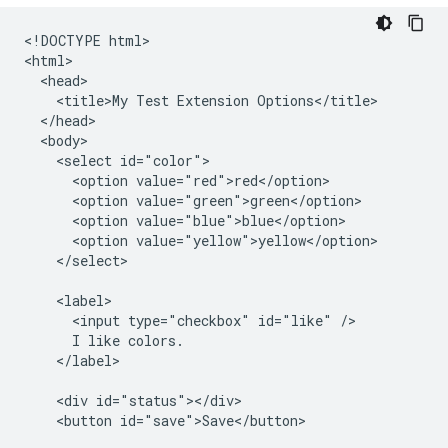
<!DOCTYPE html>

<html>

  <head>

    <title>My Test Extension Options</title>

  </head>

  <body>

    <select id="color">

      <option value="red">red</option>

      <option value="green">green</option>

      <option value="blue">blue</option>

      <option value="yellow">yellow</option>

    </select>

    <label>

      <input type="checkbox" id="like" />

      I like colors.

    </label>

    <div id="status"></div>

    <button id="save">Save</button>
