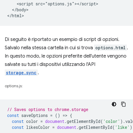
    <script src="options.js"></script>

  </body>

Di seguito è riportato un esempio di script di opzioni.
Salvalo nella stessa cartella in cui si trova
options.html
.
In questo modo, le opzioni preferite dell'utente vengono
salvate su tutti i dispositivi utilizzando l'API
storage.sync
.
options.js:
// Saves options to chrome.storage
const
saveOptions
=
()
=
>
{
const
color
=
document
.
getElementById
(
'color'
).
val
const
likesColor
=
document
.
getElementById
(
'like'
)