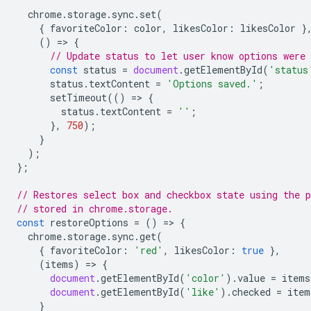
chrome
.
storage
.
sync
.
set
(
{
favoriteColor
:
color
,
likesColor
:
likesColor
}
()
=
>
{
// Update status to let user know options were 
const
status
=
document
.
getElementById
(
'status
status
.
textContent
=
'Options saved.'
;
setTimeout
(()
=
>
{
status
.
textContent
=
''
;
},
750
);
}
);
};
// Restores select box and checkbox state using the p
// stored in chrome.storage.
const
restoreOptions
=
()
=
>
{
chrome
.
storage
.
sync
.
get
(
{
favoriteColor
:
'red'
,
likesColor
:
true
},
(
items
)
=
>
{
document
.
getElementById
(
'color'
).
value
=
items
document
.
getElementById
(
'like'
).
checked
=
item
}