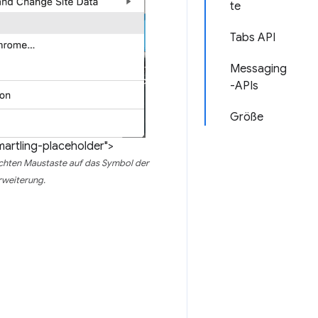
te
Tabs API
Messaging
-APIs
Größe
martling-placeholder">
rechten Maustaste auf das Symbol der
rweiterung.