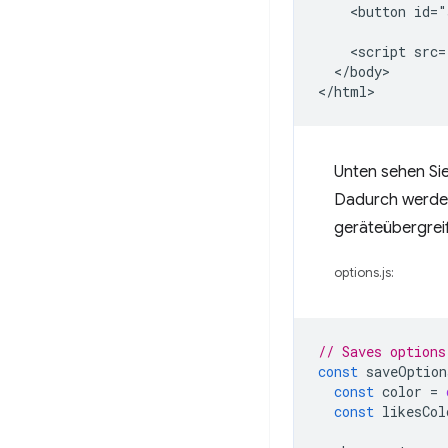
    <button id="
    <script src=
  </body>

Unten sehen Sie
Dadurch werden
geräteübergrei
options.js:
// Saves options
const
saveOption
const
color
=
const
likesCol