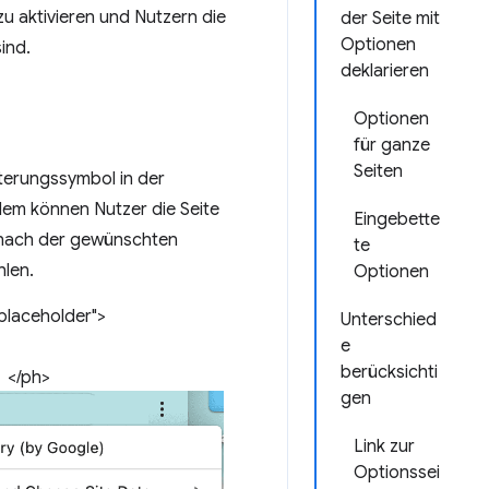
 aktivieren und Nutzern die
der Seite mit
Optionen
ind.
deklarieren
Optionen
für ganze
Seiten
terungssymbol in der
dem können Nutzer die Seite
Eingebette
 nach der gewünschten
te
hlen.
Optionen
placeholder">
Unterschied
e
berücksichti
</ph>
gen
Link zur
Optionssei