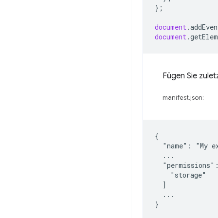
};
document
.
addEven
document
.
getElem
Fügen Sie zulet
manifest.json:
{

  "name": "My ex
  ...

  "permissions":
    "storage"

  ]

  ...
