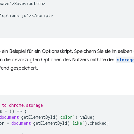
save">Save</button>

"options.js"></script>

 ein Beispiel für ein Optionsskript. Speichern Sie sie im selbe
 die bevorzugten Optionen des Nutzers mithilfe der
storag
fend gespeichert.
 to chrome.storage
s
=
()
=
>
{
document
.
getElementById
(
'color'
).
value
;
or
=
document
.
getElementById
(
'like'
).
checked
;