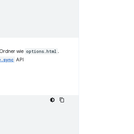
n Ordner wie
options.html
.
e.sync
API