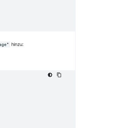
;
age"
hinzu: