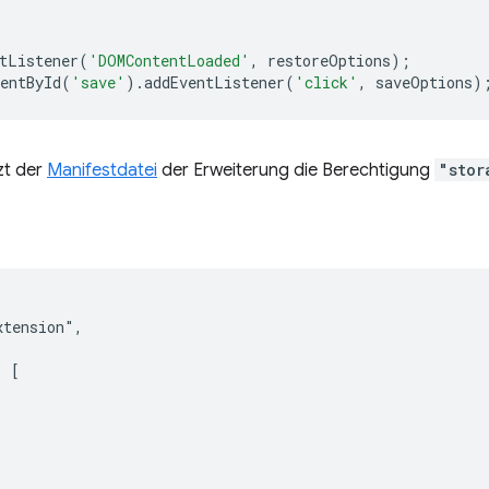
tListener
(
'DOMContentLoaded'
,
restoreOptions
);
entById
(
'save'
).
addEventListener
(
'click'
,
saveOptions
)
zt der
Manifestdatei
der Erweiterung die Berechtigung
"stor
tension",

 [
