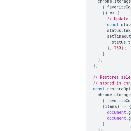
chrome
.
storage
{
favoriteCo
()
=
>
{
// Update 
const
stat
status
.
tex
setTimeout
status
.
t
},
750
);
}
);
};
// Restores sele
// stored in chr
const
restoreOpt
chrome
.
storage
{
favoriteCo
(
items
)
=
>
document
.
g
document
.
g
}
);