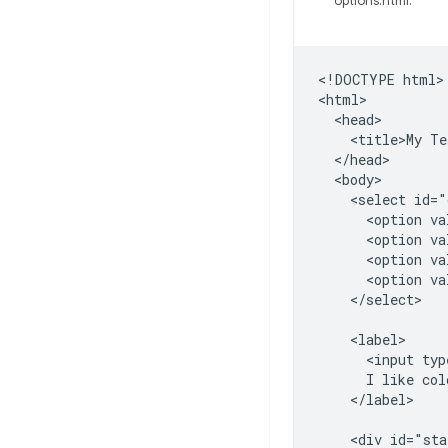
options.html:
<!DOCTYPE html>

<html>

  <head>

    <title>My Te
  </head>

  <body>

    <select id="
      <option va
      <option va
      <option va
      <option va
    </select>

    <label>

      <input typ
      I like colo
    </label>

    <div id="sta