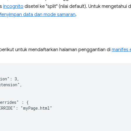
es
incognito
disetel ke "split" (nilai default). Untuk mengetahui
enyimpan data dan mode samaran
.
erikut untuk mendaftarkan halaman penggantian di
manifes 
ion": 3,

tension",

errides" : {

ERRIDE": "myPage.html"
