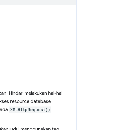
n. Hindari melakukan hal-hal
kses resource database
pada
XMLHttpRequest()
.
tukan judul menggunakan tag