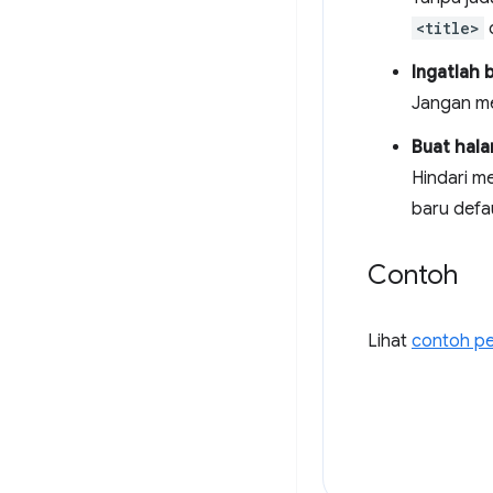
<title>
d
Ingatlah 
Jangan me
Buat hala
Hindari 
baru defa
Contoh
Lihat
contoh p