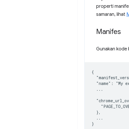
properti manif
samaran, lihat
M
Manifes
Gunakan kode b
{

  "manifest_vers
  "name": "My ex
  ...

  "chrome_url_ov
    "PAGE_TO_OV
  },

  ...
