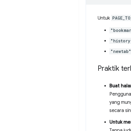
Untuk
PAGE_TO
"bookma
"history
"newtab
Praktik ter
Buat hala
Pengguna 
yang mung
secara si
Untuk men
Tanpa jud