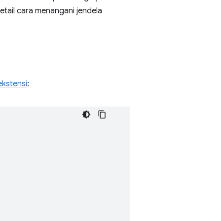
 detail cara menangani jendela
ekstensi
: