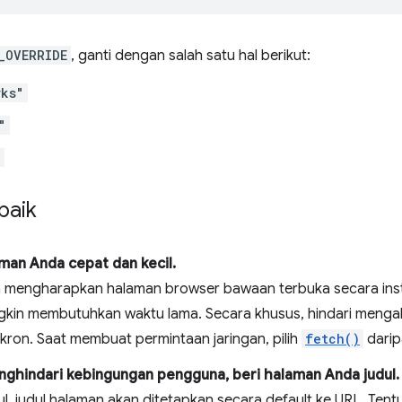
_OVERRIDE
, ganti dengan salah satu hal berikut:
rks"
"
"
baik
man Anda cepat dan kecil.
mengharapkan halaman browser bawaan terbuka secara insta
kin membutuhkan waktu lama. Secara khusus, hindari menga
nkron. Saat membuat permintaan jaringan, pilih
fetch()
dari
ghindari kebingungan pengguna, beri halaman Anda judul.
ul, judul halaman akan ditetapkan secara default ke URL. Ten