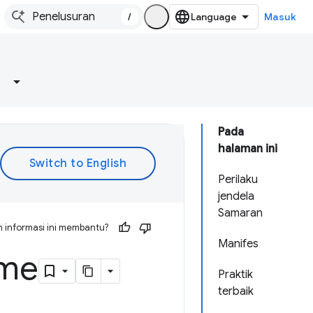
/
Masuk
Pada
halaman ini
Perilaku
jendela
Samaran
 informasi ini membantu?
Manifes
ome
Praktik
terbaik