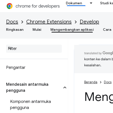
Dokumen
Studi k
Docs
Chrome Extensions
Develop
Ringkasan
Mulai
Mengembangkan aplikasi
Cara
konten ke dalam 
kesalahan.
Pengantar
Beranda
Docs
Mendesain antarmuka
pengguna
Meng
Komponen antarmuka
pengguna