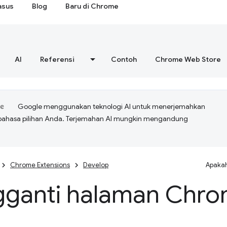
asus
Blog
Baru di Chrome
AI
Referensi
Contoh
Chrome Web Store
Google menggunakan teknologi AI untuk menerjemahkan
bahasa pilihan Anda. Terjemahan AI mungkin mengandung
Chrome Extensions
Develop
Apakah
ganti halaman Chr