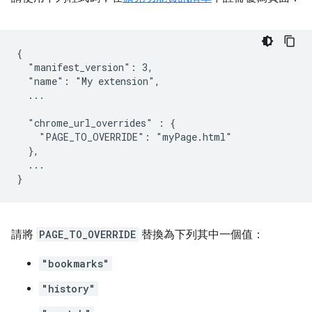
{

  "manifest_version": 3,

  "name": "My extension",

  ...

  "chrome_url_overrides" : {

    "PAGE_TO_OVERRIDE": "myPage.html"

  },

  ...

請將
PAGE_TO_OVERRIDE
替換為下列其中一個值：
"bookmarks"
"history"