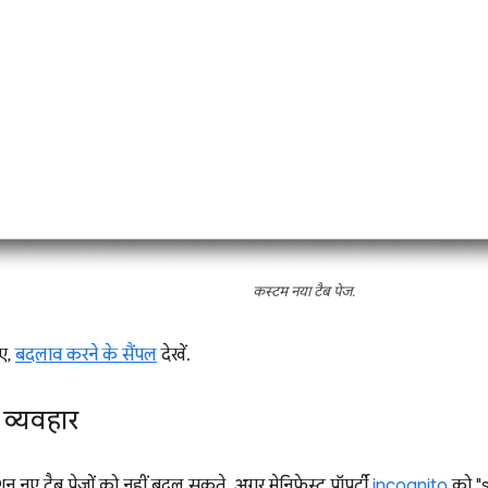
कस्टम नया टैब पेज.
िए,
बदलाव करने के सैंपल
देखें.
ा व्यवहार
सटेंशन नए टैब पेजों को नहीं बदल सकते. अगर मेनिफ़ेस्ट प्रॉपर्टी
incognito
को "sp