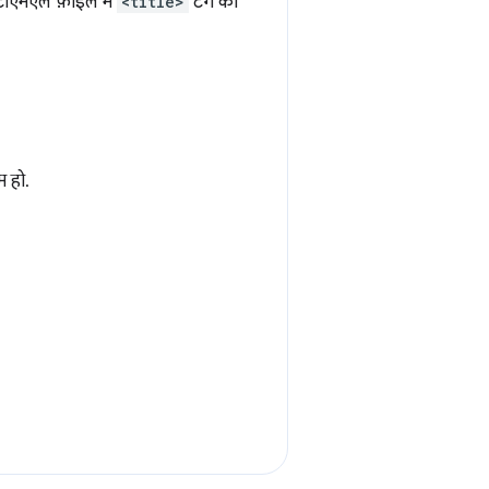
चटीएमएल फ़ाइल में
<title>
टैग का
म हो.