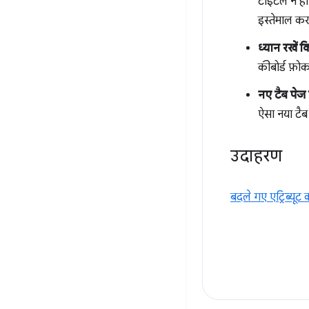
टाइटल न होन
इस्तेमाल कर
ध्यान रखें 
कीबोर्ड फ़ोक
नए टैब पेज
ऐसा नया टैब
उदाहरण
बदले गए एट्रिब्यूट क