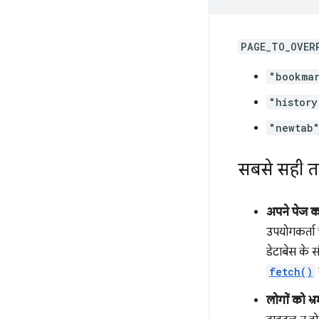
PAGE_TO_OVER
"bookma
"history
"newtab
सबसे सही त
अपने पेज को
उपयोगकर्ता च
डेटाबेस के स
fetch()
लोगों को भ्