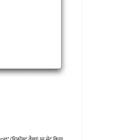
lit" (डिफ़ॉल्ट वैल्यू) पर सेट किया